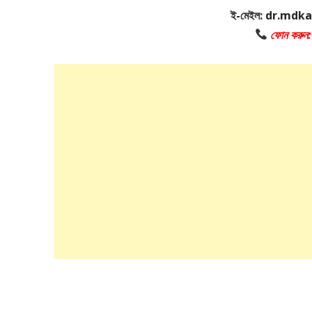
ই-মেইল: dr.md
ফোন করুন