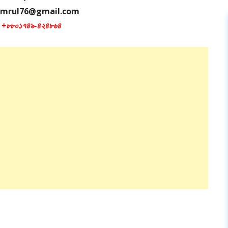
kamrul76@gmail.com
: +৮৮০১৭৪৯-৪২৪৮৬৪