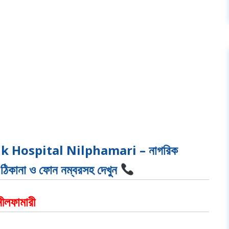
ik Hospital Nilphamari – নাগরিক
র ঠিকানা ও ফোন নম্বরসহ দেখুন
নীলফামারী