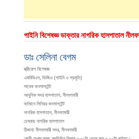
গাইনি বিশেষজ্ঞ ডাক্তার নাগরিক হাসপাতাল নীলফা
ডাঃ সেলিনা বেগম
স্ত্রীরোগ বিশেষজ্ঞ
এমবিবিএস, ডিজিও (গাইনি ও প্রসূতি)
সাবেক কনসালটেন্ট
আধুনিক সদর হাসপাতাল, নীলফামারী
বর্তমানে সিনিয়র কনসালটেন্ট
নাগরিক হাসপাতাল, নীলফামারী
চেম্বার: নাগরিক হাসপাতাল
ঠিকানা: নীলফামারী সদর, নীলফামারী
রোগী দেখার সময়: প্রতিদিন বিকাল ৩.০০টা থেকে রাত ৯.০০টা পর্যন্ত।