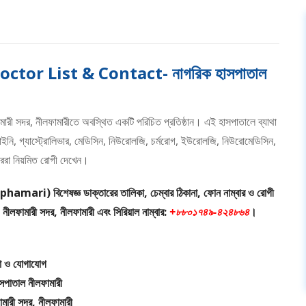
or List & Contact- নাগরিক হাসপাতাল
মারী সদর, নীলফামারীতে অবস্থিত একটি পরিচিত প্রতিষ্ঠান। এই হাসপাতালে ব্যাথা
লজি, গাইনি, গ্যাস্ট্রোলিভার, মেডিসিন, নিউরোলজি, চর্মরোগ, ইউরোলজি, নিউরোমেডিসিন,
তাররা নিয়মিত রোগী দেখেন।
ri) বিশেষজ্ঞ ডাক্তারের তালিকা, চেম্বার ঠিকানা, ফোন নাম্বার ও রোগী
নীলফামারী সদর, নীলফামারী এবং সিরিয়াল নাম্বার:
+৮৮০১৭৪৯-৪২৪৮৬৪
।
না ও যোগাযোগ
সপাতাল নীলফামারী
ামারী সদর, নীলফামারী