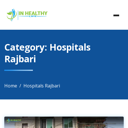
Skip
In Healthy Life, Healthy Life, Health Life, Doctor List,
to
In Healthy Life
Doctor Listing
content
Category:
Hospitals
Rajbari
Home
Hospitals Rajbari