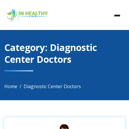
Skip
In Healthy Life, Healthy Life, Health Life, Doctor List,
to
In Healthy Life
Doctor Listing
content
Category:
Diagnostic
Center Doctors
Home
Diagnostic Center Doctors