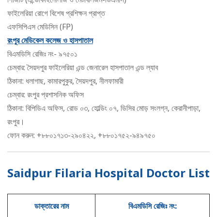
ফাইলেরিয়া রোগে বিশেষ প্রশিক্ষন প্রাপ্ত
এফসিপিএস মেডিসিন (FP)
রংপুর মেডিকেল কলেজ ও হাসপাতাল
বিএমডিসি রেজিঃ নং- ৯৭৫০১
চেম্বার: সৈয়দপুর ফাইলেরিয়া এন্ড জেনারেল হাসপাতাল এন্ড ল্যাব
ঠিকানা: ধলাগাছ, কামারপুকুর, সৈয়দপুর, নীলফামারী
চেম্বার: রংপুর প্রশাসনিক অফিস
ঠিকানা: বিপিডিএ অফিস, রোড ০৩, হোল্ডিং ০৭, ডিসির মোড় সংলগ্ন, কেরানীপাড়া,
রংপুর।
ফোন করুন: +৮৮০১৭১৩-২৯০৪২২, +৮৮০১৭৫২-৯৪৯৭৫০
Saidpur Filaria Hospital Doctor List
ডাক্তারের নাম
বিএমডিসি রেজিঃ নং: