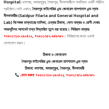
Hospital
) ধলাগাছ, কামারপুকুর, সৈয়দপুর, নীলফামারীতে অবস্থিত একটি পরিচিত
প্রতিষ্ঠান।তাই এখানে,
সৈয়দপুর ফাইলেরিয়া এন্ড জেনারেল হাসপাতাল এন্ড ল্যাব
নীলফামারীর (Saidpur Filaria and General Hospital and
Lab) বিশেষজ্ঞ ডাক্তারের তালিকা, চেম্বার ঠিকানা, ফোন নাম্বার ও রোগী দেখার
সময়সূচীসহ আপডেট তথ্য বিস্তারিত তুলে ধরা হয়েছে। সিরিয়াল নাম্বার:
+৮৮০১৭১৩-২৯০৪২২, +৮৮০১৭৫২-৯৪৯৭৫০
। সিরিয়ালের জন্য এখনই
যোগাযোগ করুন।
ঠিকানা ও যোগাযোগ
সৈয়দপুর ফাইলেরিয়া এন্ড জেনারেল হাসপাতাল এন্ড ল্যাব
ঠিকানা: ধলাগাছ, কামারপুকুর, সৈয়দপুর, নীলফামারী
ফোন করুন: +৮৮০১৭১৩-২৯০৪২২, +৮৮০১৭৫২-৯৪৯৭৫০