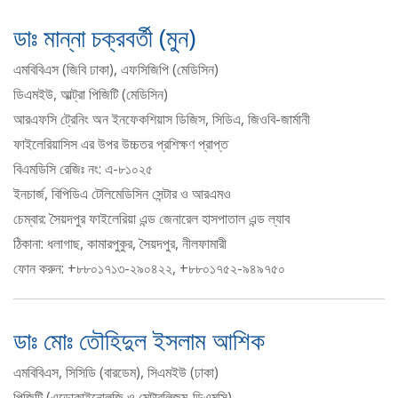
ডাঃ মান্না চক্রবর্তী (মুন)
এমবিবিএস (জিবি ঢাকা), এফসিজিপি (মেডিসিন)
ডিএমইউ, আল্ট্রা পিজিটি (মেডিসিন)
আরএফসি ট্রেনিং অন ইনফেকশিয়াস ডিজিস, সিডিএ, জিওবি-জার্মানী
ফাইলেরিয়াসিস এর উপর উচ্চতর প্রশিক্ষণ প্রাপ্ত
বিএমডিসি রেজিঃ নং: এ-৮১০২৫
ইনচার্জ, বিপিডিএ টেলিমেডিসিন সেন্টার ও আরএমও
চেম্বার: সৈয়দপুর ফাইলেরিয়া এন্ড জেনারেল হাসপাতাল এন্ড ল্যাব
ঠিকানা: ধলাগাছ, কামারপুকুর, সৈয়দপুর, নীলফামারী
ফোন করুন: +৮৮০১৭১৩-২৯০৪২২, +৮৮০১৭৫২-৯৪৯৭৫০
ডাঃ মোঃ তৌহিদুল ইসলাম আশিক
এমবিবিএস, সিসিডি (বারডেম), সিএমইউ (ঢাকা)
পিজিটি (এন্ডোকাইনোলজি ও মেটাবলিজম-ডিএমসি)