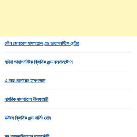
মৌন জেনারেল হাসপাতাল এন্ড ডায়াগনস্টিক সেন্টার
মদিনা ডায়াগনস্টিক ক্লিনিক এন্ড কনসালটেশন
এ.আর জেনারেল হাসপাতাল
নাগরিক হাসপাতাল নীলফামারী
ডক্টরস ক্লিনিক এন্ড নার্সিং হোম
মুন প্যাথলজিক্যাল ল্যাবরেটরী