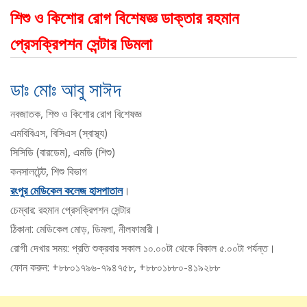
শিশু ও কিশোর রোগ বিশেষজ্ঞ ডাক্তার রহমান
প্রেসক্রিপশন সেন্টার ডিমলা
ডাঃ মোঃ আবু সাঈদ
নবজাতক, শিশু ও কিশোর রোগ বিশেষজ্ঞ
এমবিবিএস, বিসিএস (স্বাস্থ্য)
সিসিডি (বারডেম), এমডি (শিশু)
কনসালটেন্ট, শিশু বিভাগ
রংপুর মেডিকেল কলেজ হাসপাতাল
।
চেম্বার: রহমান প্রেসক্রিপশন সেন্টার
ঠিকানা: মেডিকেল মোড়, ডিমলা, নীলফামারী।
রোগী দেখার সময়: প্রতি শুক্রবার সকাল ১০.০০টা থেকে বিকাল ৫.০০টা পর্যন্ত।
ফোন করুন: +৮৮০১৭৯৬-৭৯৪৭৫৮, +৮৮০১৮৮০-৪১৯২৮৮