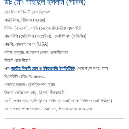
ডাঃ মোঃ শাহীদুল ইসলাম (সাকিব)
মেডিসিন ও কিডনী রোগ বিশেষজ্ঞ
এমবিবিএস, বিসিএস (স্বাস্থ্য)
সিসিড (বারডেম), এমডি (নেফ্রোলজি)-বিএসএমএমইউ
এমএসিপি (মেডিসিন) (আমেরিকা), এফসিপিএস (মেডিসিন)
এফপি, এমআইএসএন (USA)
লাইফ মেম্বার, বাংলাদেশ রেনাল এসোসিয়েশন
কিডনী রোড বিভাগ
এক্স-
জাতীয় কিডনি রোগ ও ইউরোলজি ইনস্টিটিউট
, শেরে বাংলা নগর, ঢাকা।
বিএমডিসি রেজিঃ নং-৬৮৮০১
চেম্বার: রহমান প্রেসক্রিপশন সেন্টার
ঠিকানা: মেডিকেল মোড়, ডিমলা, নীলফামারী।
রোগী দেখার সময়: প্রতি বুধবার সকাল ১০.০০টা থেকে বিকাল ৩.০০টা পর্যন্ত।
ফোন করুন: +৮৮০১৭৯৬-৭৯৪৭৫৮, +৮৮০১৮৮০-৪১৯২৮৮