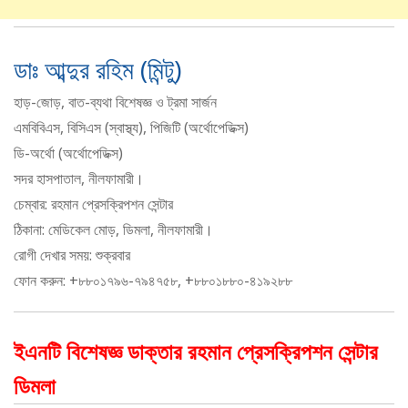
ডাঃ আব্দুর রহিম (মিন্টু)
হাড়-জোড়, বাত-ব্যথা বিশেষজ্ঞ ও ট্রমা সার্জন
এমবিবিএস, বিসিএস (স্বাস্থ্য), পিজিটি (অর্থোপেডিক্স)
ডি-অর্থো (অর্থোপেডিক্স)
সদর হাসপাতাল, নীলফামারী।
চেম্বার: রহমান প্রেসক্রিপশন সেন্টার
ঠিকানা: মেডিকেল মোড়, ডিমলা, নীলফামারী।
রোগী দেখার সময়: শুক্রবার
ফোন করুন: +৮৮০১৭৯৬-৭৯৪৭৫৮, +৮৮০১৮৮০-৪১৯২৮৮
ইএনটি বিশেষজ্ঞ ডাক্তার রহমান প্রেসক্রিপশন সেন্টার
ডিমলা