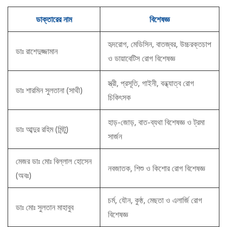
ডাক্তারের নাম
বিশেষজ্ঞ
হৃদরোগ, মেডিসিন, বাতজ্বর, উচ্চরক্তচাপ
ডাঃ রাশেদুজ্জামান
ও ডায়াবেটিস রোগ বিশেষজ্ঞ
স্ত্রী, প্রসূতি, গাইনী, বন্ধ্যাত্ব রোগ
ডাঃ শারমিন সুলতানা (সাথী)
চিকিৎসক
হাড়-জোড়, বাত-ব্যথা বিশেষজ্ঞ ও ট্রমা
ডাঃ আব্দুর রহিম (মিন্টু)
সার্জন
মেজর ডাঃ মোঃ বিল্লাল হোসেন
নবজাতক, শিশু ও কিশোর রোগ বিশেষজ্ঞ
(অবঃ)
চর্ম, যৌন, কুষ্ঠ, মেছতা ও এলার্জি রোগ
ডাঃ মোঃ সুলতান মাহাবুব
বিশেষজ্ঞ