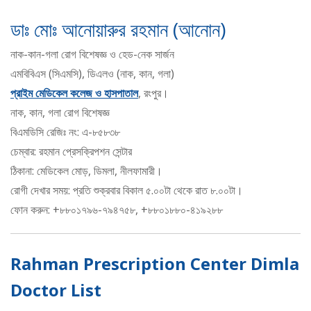
ডাঃ মোঃ আনোয়ারুর রহমান (আনোন)
নাক-কান-গলা রোগ বিশেষজ্ঞ ও হেড-নেক সার্জন
এমবিবিএস (সিএমসি), ডিএলও (নাক, কান, গলা)
প্রাইম মেডিকেল কলেজ ও হাসপাতাল
, রংপুর।
নাক, কান, গলা রোগ বিশেষজ্ঞ
বিএমডিসি রেজিঃ নং: এ-৮৫৮৩৮
চেম্বার: রহমান প্রেসক্রিপশন সেন্টার
ঠিকানা: মেডিকেল মোড়, ডিমলা, নীলফামারী।
রোগী দেখার সময়: প্রতি শুক্রবার বিকাল ৫.০০টা থেকে রাত ৮.০০টা।
ফোন করুন: +৮৮০১৭৯৬-৭৯৪৭৫৮, +৮৮০১৮৮০-৪১৯২৮৮
Rahman Prescription Center Dimla
Doctor List