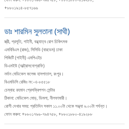
+৮৮০১৯১৪-৮৫৭১৬৬
ডাঃ শারমিন সুলতানা (সাথী)
স্ত্রী, প্রসূতি, গাইনী, বন্ধ্যাত্ব রোগ চিকিৎসক
এমবিবিএস (রাজ), সিসিডি (বারডেম) ঢাকা
পিজিটি (গাইনী) এমপিএইচ
ডিএমইউ (আল্ট্রাসনোগ্রাফি)
নর্দান মেডিকেল কলেজ হাসপাতাল, রংপুর।
বিএমডিসি রেজিঃ নং:-এ-৮৫৫১৮
চেম্বার: রহমান প্রেসক্রিপশন সেন্টার
ঠিকানা: মেডিকেল মোড়, ডিমলা, নীলফামারী।
রোগী দেখার সময়: প্রতিদিন সকাল ১১.০০টা থেকে সন্ধ্যা ৬.০০টা পর্যন্ত।
ফোন করুন: +৮৮০১৭৯৬-৭৯৪৭৫৮, +৮৮০১৮৮০-৪১৯২৮৮