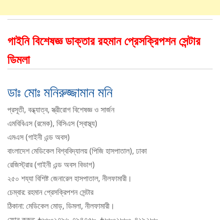
গাইনি বিশেষজ্ঞ ডাক্তার রহমান প্রেসক্রিপশন সেন্টার
ডিমলা
ডাঃ মোঃ মনিরুজ্জামান মনি
প্রসূতী, বন্ধ্যাত্ব, স্ত্রীরোগ বিশেষজ্ঞ ও সার্জন
এমবিবিএস (রমেক), বিসিএস (স্বাস্থ্য)
এমএস (গাইনী এন্ড অবস)
বাংলাদেশ মেডিকেল বিশ্ববিদ্যালয় (পিজি হাসপাতাল), ঢাকা
রেজিস্ট্রার (গাইনী এন্ড অবস বিভাগ)
২৫০ শয্যা বিশিষ্ট জেনারেল হাসপাতাল, নীলফামারী।
চেম্বার: রহমান প্রেসক্রিপশন সেন্টার
ঠিকানা: মেডিকেল মোড়, ডিমলা, নীলফামারী।
ফোন করুন: +৮৮০১৭৯৬-৭৯৪৭৫৮, +৮৮০১৮৮০-৪১৯২৮৮,