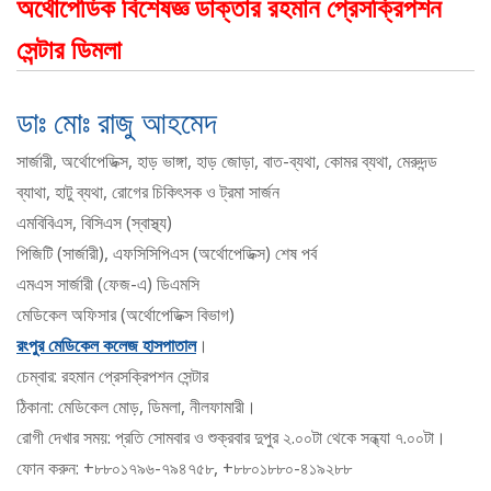
অর্থোপেডিক বিশেষজ্ঞ ডাক্তার রহমান প্রেসক্রিপশন
সেন্টার ডিমলা
ডাঃ মোঃ রাজু আহমেদ
সার্জারী, অর্থোপেডিক্স, হাড় ভাঙ্গা, হাড় জোড়া, বাত-ব্যথা, কোমর ব্যথা, মেরুদন্ড
ব্যাথা, হাটু ব্যথা, রোগের চিকিৎসক ও ট্রমা সার্জন
এমবিবিএস, বিসিএস (স্বাস্থ্য)
পিজিটি (সার্জারী), এফসিসিপিএস (অর্থোপেডিক্স) শেষ পর্ব
এমএস সার্জারী (ফেজ-এ) ডিএমসি
মেডিকেল অফিসার (অর্থোপেডিক্স বিভাগ)
রংপুর মেডিকেল কলেজ হাসপাতাল
।
চেম্বার: রহমান প্রেসক্রিপশন সেন্টার
ঠিকানা: মেডিকেল মোড়, ডিমলা, নীলফামারী।
রোগী দেখার সময়: প্রতি সোমবার ও শুক্রবার দুপুর ২.০০টা থেকে সন্ধ্যা ৭.০০টা।
ফোন করুন: +৮৮০১৭৯৬-৭৯৪৭৫৮, +৮৮০১৮৮০-৪১৯২৮৮