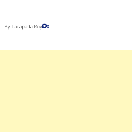
By
Tarapada Roy
0