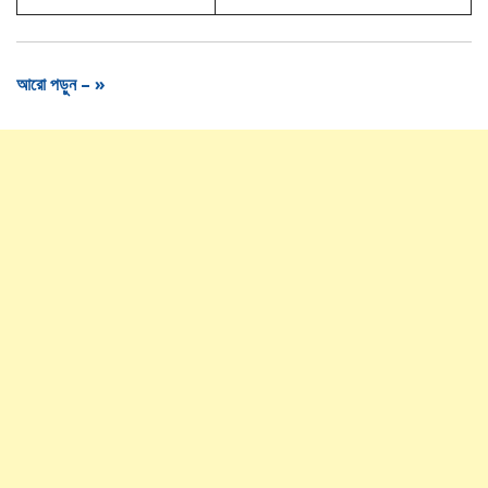
আরো পড়ুন – »