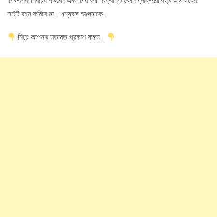
চিকিৎসক নির্বাচন করবেন এবং চিকিৎসা সংক্রান্ত কোন দ্বায়-দ্বায়িত্ব এই ওয়েব
সাইট বহন করিবে না। ধন্যবাদ আপনাকে।
নিচে আপনার মতামত প্রকাশ করুন।