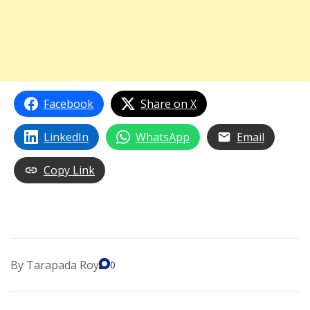
Facebook
Share on X
LinkedIn
WhatsApp
Email
Copy Link
By
Tarapada Roy
0