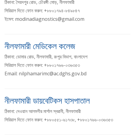
ঠিকানা: সৈয়দপুর রোড, চৌরঙ্গী মোড়, নীলফামারী
সিরিয়াল দিতে ফোন করুন: +৮৮০১৭৯৪-৮৪৯৮৪৭
ইমেল: modinadiagnostics@gmail.com
নীলফামারী মেডিকেল কলেজ
ঠিকানা: ডোমার রোড, নীলফামারী, রংপুর বিভাগ, বাংলাদেশ
সিরিয়াল দিতে ফোন করুন: +৮৮০১৭৬৬-০৩৬৩৫৩
Email: nilphamarimc@ac.dghs.gov.bd
নীলফামারী ডায়বেটিকস হাসপাতাল
ঠিকানা: দেওয়ান আলমগীর মার্শাল স্বরানী, নীলফামারী
সিরিয়াল দিতে ফোন করুন: +৮৮০৫৫১-৬১৭৩৮, +৮৮০১৭৬৬-০৩৬৩৫৩