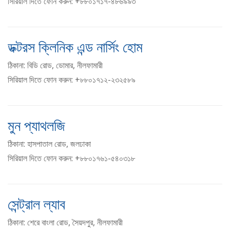
সিরিয়াল দিতে ফোন করুন: +৮৮০১৭১৭-৪৮৬৯৯৩
ডক্টরস ক্লিনিক এন্ড নার্সিং হোম
ঠিকানা: বিডি রোড, ডোমার, নীলফামারী
সিরিয়াল দিতে ফোন করুন: +৮৮০১৭১২-২৩২৫৮৯
মুন প্যাথলজি
ঠিকানা: হাসপাতাল রোড, জলঢাকা
সিরিয়াল দিতে ফোন করুন: +৮৮০১৭৬১-৫৪০৩১৮
সেন্ট্রাল ল্যাব
ঠিকানা: শেরে বাংলা রোড, সৈয়দপুর, নীলফামারী