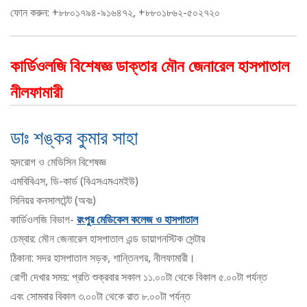
ফোন করুন: +৮৮০১৭৯৪-৯১৬৪৭২, +৮৮০১৮৬২-৫০২৭২০
কার্ডিওলজি বিশেষজ্ঞ ডাক্তার মৌন জেনারেল হাসপাতাল
নীলফামারী
ডাঃ শঙ্কর কুমার সাহা
হৃদরোগ ও মেডিসিন বিশেষজ্ঞ
এমবিবিএস, ডি-কার্ড (বিএসএমএমইউ)
সিনিয়র কনসালটেন্ট (অবঃ)
কার্ডিওলজি বিভাগ-
রংপুর মেডিকেল কলেজ ও হাসপাতাল
চেম্বার: মৌন জেনারেল হাসপাতাল এন্ড ডায়াগনস্টিক সেন্টার
ঠিকানা: সদর হাসপাতাল সড়ক, শান্তিনগর, নীলফামারী।
রোগী দেখার সময়: প্রতি শুক্রবার সকাল ১১.০০টা থেকে বিকাল ৫.০০টা পর্যন্ত
এবং সোমবার বিকাল ৩.০০টা থেকে রাত ৮.০০টা পর্যন্ত