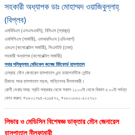
সহকারী অধ্যাপক ডাঃ মোহাম্মদ ওয়াজিবুল্লাহ্
(বিপ্লব)
এমবিবিএস (এসএসএমসি), বিসিএস (স্বাস্থ্য)
এমসিপিএস (সার্জারী), এমআরসিএস (এডিনবার্গ)
এমএস (কলোরেক্টাল সার্জারী), সিএমইউ (ঢাকা)
সহকারী অধ্যাপক (কলোরেক্টাল সার্জারী)
স্যার সলিমুল্লাহ মেডিকেল কলেজ মিটফোর্ড হাসপাতাল
চেম্বার: মৌন জেনারেল হাসপাতাল এন্ড ডায়াগনস্টিক সেন্টার
ঠিকানা: সদর হাসপাতাল সড়ক, শান্তিনগর নীলফামারী।
রোগী দেখার সময়: প্রতি শুক্রবার থেকে সকাল ১১.০০টা থেকে বিকাল ৫.০০টা পর্যন্ত
ফোন করুন: +৮৮০১৭৯৪-৯১৬৪৭২, +৮৮০১৮৬২-৫০২৭২০
লিভার ও মেডিসিন বিশেষজ্ঞ ডাক্তার মৌন জেনারেল
হাসপাতাল নীলফামারী