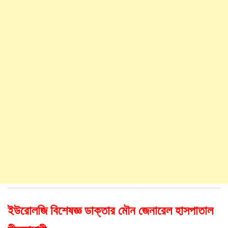
ইউরোলজি বিশেষজ্ঞ ডাক্তার মৌন জেনারেল হাসপাতাল