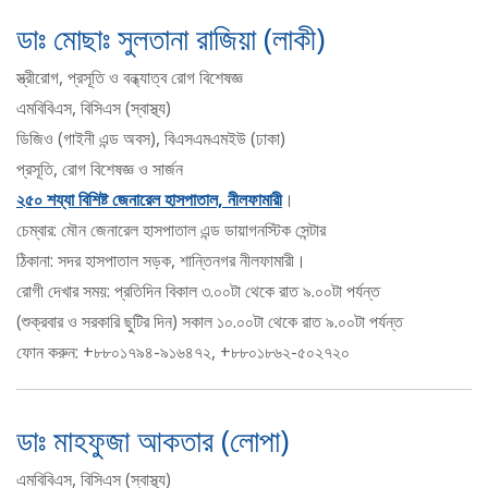
ডাঃ মোছাঃ সুলতানা রাজিয়া (লাকী)
স্ত্রীরোগ, প্রসূতি ও বন্ধ্যাত্ব রোগ বিশেষজ্ঞ
এমবিবিএস, বিসিএস (স্বাস্থ্য)
ডিজিও (গাইনী এন্ড অবস), বিএসএমএমইউ (ঢাকা)
প্রসূতি, রোগ বিশেষজ্ঞ ও সার্জন
২৫০ শয্যা বিশিষ্ট জেনারেল হাসপাতাল, নীলফামারী
।
চেম্বার: মৌন জেনারেল হাসপাতাল এন্ড ডায়াগনস্টিক সেন্টার
ঠিকানা: সদর হাসপাতাল সড়ক, শান্তিনগর নীলফামারী।
রোগী দেখার সময়: প্রতিদিন বিকাল ৩.০০টা থেকে রাত ৯.০০টা পর্যন্ত
(শুক্রবার ও সরকারি ছুটির দিন) সকাল ১০.০০টা থেকে রাত ৯.০০টা পর্যন্ত
ফোন করুন: +৮৮০১৭৯৪-৯১৬৪৭২, +৮৮০১৮৬২-৫০২৭২০
ডাঃ মাহফুজা আকতার (লোপা)
এমবিবিএস, বিসিএস (স্বাস্থ্য)