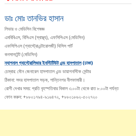
ডাঃ মোঃ তানভির হাসান
লিভার ও মেডিসিন বিশেষজ্ঞ
এমবিবিএস, বিসিএস (স্বাস্থ্য), এফসিপিএস (মেডিসিন)
এফসিপিএস (গ্যাস্ট্রোএন্টারোলজী) থিসিস পার্ট
কনসালটেন্ট (মেডিসিন)
ন্যাশনাল গ্যাস্ট্রোলিভার ইনস্টিটিউট এন্ড হাসপাতাল
(ঢাকা)
চেম্বার: মৌন জেনারেল হাসপাতাল এন্ড ডায়াগনস্টিক সেন্টার
ঠিকানা: সদর হাসপাতাল সড়ক, শান্তিনগর নীলফামারী।
রোগী দেখার সময়: প্রতি বৃহস্পতিবার বিকাল ৩.০০টা থেকে রাত ৮.০০টা পর্যন্ত
ফোন করুন: +৮৮০১৭৯৪-৯১৬৪৭২, +৮৮০১৮৬২-৫০২৭২০