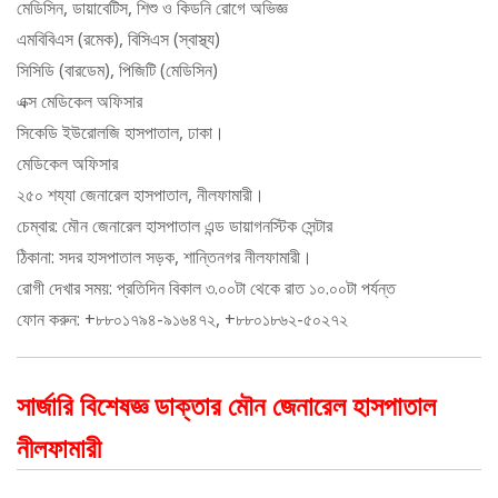
মেডিসিন, ডায়াবেটিস, শিশু ও কিডনি রোগে অভিজ্ঞ
এমবিবিএস (রমেক), বিসিএস (স্বাস্থ্য)
সিসিডি (বারডেম), পিজিটি (মেডিসিন)
এক্স মেডিকেল অফিসার
সিকেডি ইউরোলজি হাসপাতাল, ঢাকা।
মেডিকেল অফিসার
২৫০ শয্যা জেনারেল হাসপাতাল, নীলফামারী।
চেম্বার: মৌন জেনারেল হাসপাতাল এন্ড ডায়াগনস্টিক সেন্টার
ঠিকানা: সদর হাসপাতাল সড়ক, শান্তিনগর নীলফামারী।
রোগী দেখার সময়: প্রতিদিন বিকাল ৩.০০টা থেকে রাত ১০.০০টা পর্যন্ত
ফোন করুন: +৮৮০১৭৯৪-৯১৬৪৭২, +৮৮০১৮৬২-৫০২৭২
সার্জারি বিশেষজ্ঞ ডাক্তার মৌন জেনারেল হাসপাতাল
নীলফামারী