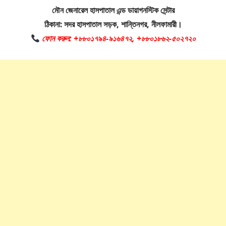
মৌন জেনারেল হাসপাতাল এন্ড ডায়াগনস্টিক সেন্টার
ঠিকানা: সদর হাসপাতাল সড়ক, শান্তিনগর, নীলফামারী।
ফোন করুন: +৮৮০১৭৯৪-৯১৬৪৭২, +৮৮০১৮৬২-৫০২৭২০