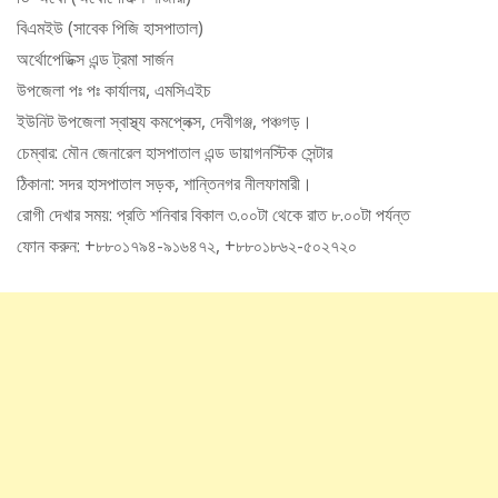
বিএমইউ (সাবেক পিজি হাসপাতাল)
অর্থোপেডিক্স এন্ড ট্রমা সার্জন
উপজেলা পঃ পঃ কার্যালয়, এমসিএইচ
ইউনিট উপজেলা স্বাস্থ্য কমপ্লেক্স, দেবীগঞ্জ, পঞ্চগড়।
চেম্বার: মৌন জেনারেল হাসপাতাল এন্ড ডায়াগনস্টিক সেন্টার
ঠিকানা: সদর হাসপাতাল সড়ক, শান্তিনগর নীলফামারী।
রোগী দেখার সময়: প্রতি শনিবার বিকাল ৩.০০টা থেকে রাত ৮.০০টা পর্যন্ত
ফোন করুন: +৮৮০১৭৯৪-৯১৬৪৭২, +৮৮০১৮৬২-৫০২৭২০