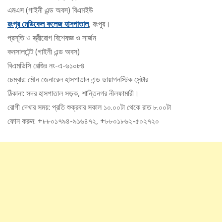
এমএস (গাইনী এন্ড অবস) বিএমইউ
রংপুর মেডিকেল কলেজ হাসপাতাল
, রংপুর।
প্রসূতি ও স্ত্রীরোগ বিশেষজ্ঞ ও সার্জন
কনসালটেন্ট (গাইনী এন্ড অবস)
বিএমডিসি রেজিঃ নং-এ-৬১০৮৪
চেম্বার: মৌন জেনারেল হাসপাতাল এন্ড ডায়াগনস্টিক সেন্টার
ঠিকানা: সদর হাসপাতাল সড়ক, শান্তিনগর নীলফামারী।
রোগী দেখার সময়: প্রতি শুক্রবার সকাল ১০.০০টা থেকে রাত ৮.০০টা
ফোন করুন: +৮৮০১৭৯৪-৯১৬৪৭২, +৮৮০১৮৬২-৫০২৭২০