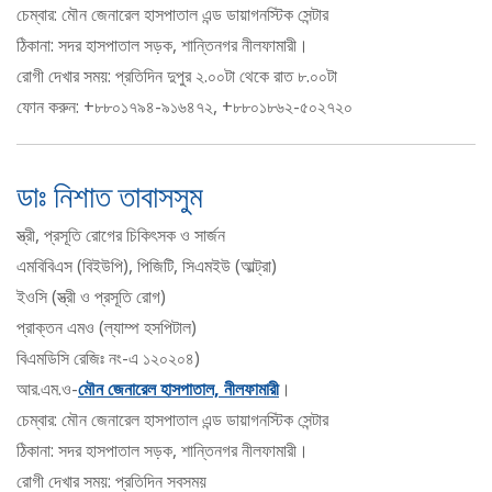
চেম্বার: মৌন জেনারেল হাসপাতাল এন্ড ডায়াগনস্টিক সেন্টার
ঠিকানা: সদর হাসপাতাল সড়ক, শান্তিনগর নীলফামারী।
রোগী দেখার সময়: প্রতিদিন দুপুর ২.০০টা থেকে রাত ৮.০০টা
ফোন করুন: +৮৮০১৭৯৪-৯১৬৪৭২, +৮৮০১৮৬২-৫০২৭২০
ডাঃ নিশাত তাবাসসুম
স্ত্রী, প্রসূতি রোগের চিকিৎসক ও সার্জন
এমবিবিএস (বিইউপি), পিজিটি, সিএমইউ (আল্ট্রা)
ইওসি (স্ত্রী ও প্রসূতি রোগ)
প্রাক্তন এমও (ল্যাম্প হসপিটাল)
বিএমডিসি রেজিঃ নং-এ ১২০২০৪)
আর.এম.ও-
মৌন জেনারেল হাসপাতাল, নীলফামারী
।
চেম্বার: মৌন জেনারেল হাসপাতাল এন্ড ডায়াগনস্টিক সেন্টার
ঠিকানা: সদর হাসপাতাল সড়ক, শান্তিনগর নীলফামারী।
রোগী দেখার সময়: প্রতিদিন সবসময়