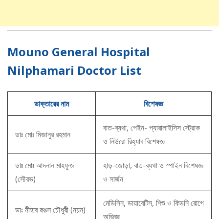
Mouno General Hospital
Nilphamari Doctor List
ডাক্তারের নাম
বিশেষজ্ঞ
বাত-ব্যথা, পেইন- প্যারালাইসিস স্ট্রোক
ডাঃ মোঃ মিজানুর রহমান
ও নিউরো রিহ্যাব বিশেষজ্ঞ
ডাঃ মোঃ আদনান মাহফুজ
হাড়-জোড়া, বাত-ব্যথা ও স্পাইন বিশেষজ্ঞ
(সৌরভ)
ও সার্জন
মেডিসিন, ডায়াবেটিস, শিশু ও কিডনি রোগে
ডাঃ নীহার রঞ্চন চৌধুরী (নয়ন)
অভিজ্ঞ