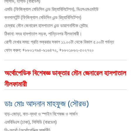
সিসিডি, ইসিডি (বারডেম)
এমডি (ফিজিক্যাল মেডিসিন এন্ড রিহ্যাবিলিটেশন), বিএসএমএমইউ
কনসালটেন্ট (ফিজিক্যাল মেডিসিন এন্ড রিহ্যাবিলিটেশন)
চেম্বার: মৌন জেনারেল হাসপাতাল এন্ড ডায়াগনস্টিক সেন্টার
ঠিকানা: সদর হাসপাতাল সড়ক, শান্তিনগর নীলফামারী।
রোগী দেখার সময়: প্রতি শুক্রবার সকাল ১১.০০টা থেকে বিকাল ৫.০০টা পর্যন্ত
ফোন করুন: +৮৮০১৭৯৪-৯১৬৪৭২, +৮৮০১৮৬২-৫০২৭২০
অর্থোপেডিক বিশেষজ্ঞ ডাক্তার মৌন জেনারেল হাসপাতাল
নীলফামারী
ডাঃ মোঃ আদনান মাহফুজ (সৌরভ)
হাড়-জোড়া, বাত-ব্যথা ও স্পাইন বিশেষজ্ঞ ও সার্জন
এমবিবিএস (ঢাকা), সিসিডি (বারডেম)
ডি-অর্থো (অর্থোপেডিক্স সার্জারী)