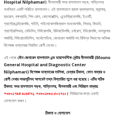
Hospital Nilphamari
) নীলফামারী সদর হাসপাতাল সড়ক, শান্তিনগর
অবস্থিত একটি পরিচিত হাসপাতাল। এই হাসপাতালে ব্যাথা ব্যবস্থাপনা, ক্যান্সার,
হৃদরোগ, বক্ষব্যাধি, শিশু রোগ, কোলোরেক্টাল, এন্ডোক্রিনোলজি, ইএনটি,
গ্যাস্ট্রোএন্টারোলজি, গাইনি, গাইনোকোলজিক্যাল অনকোলজি, লিভার, কিডনি,
গ্যাস্ট্রোলিভার, মেডিসিন, নিউরোলজি, রিউমাটোলজি, চর্মরোগ, ইউরোলজি, ভাস্কুলার
সার্জারি, নিউরোমেডিসিন, অর্থোপেডিক, জেনারেল সার্জারি সহ বিভিন্ন বিভাগের অভিজ্ঞ
বিশেষজ্ঞ ডাক্তাররা নিয়মিত রোগী দেখেন।
এই পেজে
মৌন জেনারেল হাসপাতাল এন্ড ডায়াগনস্টিক সেন্টার নীলফামারী (Mouno
General Hospital and Diagnostic Center
Nilphamari) বিশেষজ্ঞ ডাক্তারের তালিকা, চেম্বার ঠিকানা, ফোন নাম্বার ও
রোগী দেখার সময়সূচীসহ আপডেট তথ্য বিস্তারিত তুলে ধরা হয়েছে। এটির সঠিক
ঠিকানা: সদর হাসপাতাল সড়ক, শান্তিনগর, নীলফামারী এবং সিরিয়াল নাম্বার:
+৮৮০১৭৯৪-৯১৬৪৭২, +৮৮০১৮৬২-৫০২৭২০
।
সিরিয়ালের জন্য এখনই
যোগাযোগ করুন।
ঠিকানা ও যোগাযোগ