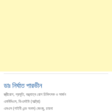
ডাঃ নির্ঘাত পারভীন
স্ত্রীরোগ, প্রসূতি, বন্ধ্যাত্ব রোগ চিকিৎসক ও সার্জন
এমবিবিএস, ডিএমইউ (আল্ট্রা)
এমএস (গাইনী এন্ড অবস) জেংজু, চায়না