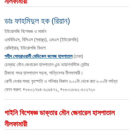
নীলফামারী
ডাঃ ফাহমিদুল হক (রিয়ান)
ইউরোলজি বিশেষজ্ঞ ও সার্জন
এমবিবিএস, বিসিএস (স্বাস্থ্য), এমএস (ইউরোলজি)
রেজিষ্ট্রার, ইউরোলজি বিভাগ
শহীদ সোহরাওয়ার্দী মেডিকেল কলেজ হাসপাতাল
(ঢাকা)
চেম্বার: মৌন জেনারেল হাসপাতাল এন্ড ডায়াগনস্টিক সেন্টার
ঠিকানা: সদর হাসপাতাল সড়ক, শান্তিনগর নীলফামারী।
রোগী দেখার সময়: বৃহস্পতি ও শনিবার বিকাল ৩.০০টা থেকে রাত ৮.০০টা পর্যন্ত
ফোন করুন: +৮৮০১৭৯৪-৯১৬৪৭২, +৮৮০১৮৬২-৫০২৭২০
গাইনি বিশেষজ্ঞ ডাক্তার মৌন জেনারেল হাসপাতাল
নীলফামারী