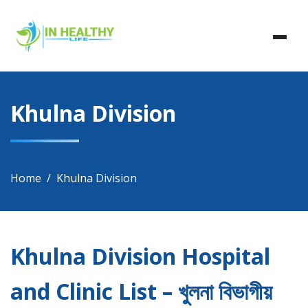
Skip
In Healthy Life, Healthy Life, Health Life, Doctor List,
to
In Healthy Life
Doctor Listing
content
Khulna Division
Home
Khulna Division
Khulna Division Hospital
and Clinic List – খুলনা বিভাগীয়