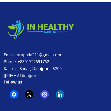
Email: tarapada211@gmail.com
Phone: +8801722691762
Kalitola, Sadar, Dinajpur – 5200
JJRR+HV Dinajpur
Follow us
facebook
x
instagram
linkedin