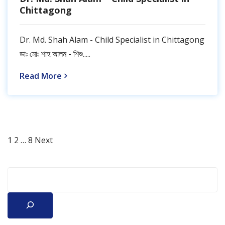
Chittagong
Dr. Md. Shah Alam - Child Specialist in Chittagong
ডাঃ মোঃ শাহ আলম - শিশু.....
Read More
Page
Page
Page
Posts
1
2
…
8
Next
pagination