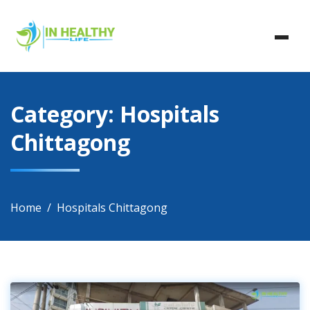
Skip
In Healthy Life, Healthy Life, Health Life, Doctor List,
to
In Healthy Life
Doctor Listing
content
Category:
Hospitals
Chittagong
Home
Hospitals Chittagong