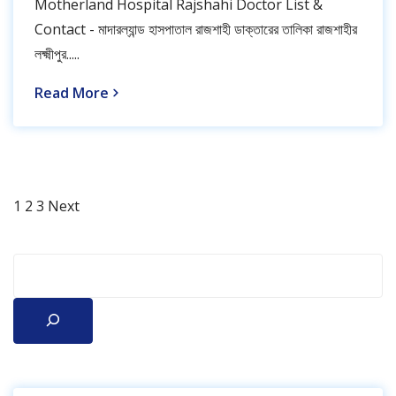
Motherland Hospital Rajshahi Doctor List &
Contact - মাদারল্যান্ড হাসপাতাল রাজশাহী ডাক্তারের তালিকা রাজশাহীর
লক্ষ্মীপুর.....
Read More
Page
Page
Page
Posts
1
2
3
Next
pagination