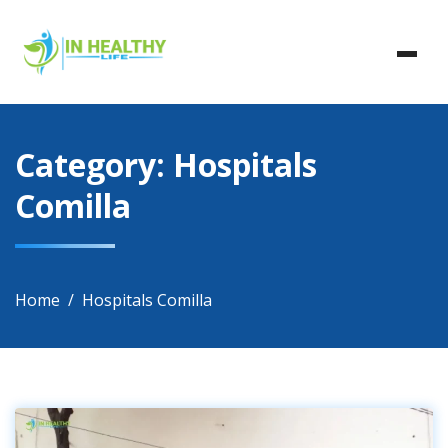
Skip
In Healthy Life, Healthy Life, Health Life, Doctor List,
to
In Healthy Life
Doctor Listing
content
Category:
Hospitals
Comilla
Home
Hospitals Comilla