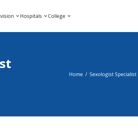
List, Doctor Listing
vision
Hospitals
College
st
Home
Sexologist Specialist