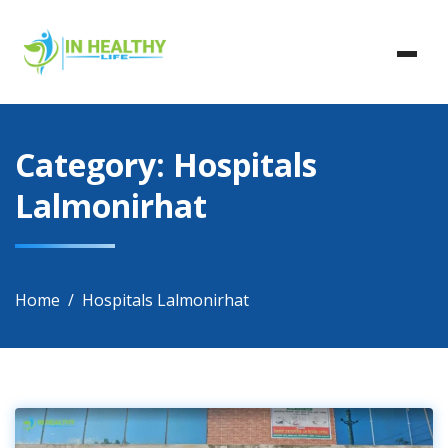
Skip
In Healthy Life, Healthy Life, Health Life, Doctor List,
to
In Healthy Life
Doctor Listing
content
Category:
Hospitals
Lalmonirhat
Home
Hospitals Lalmonirhat