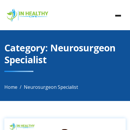
Skip
In Healthy Life, Healthy Life, Health Life, Doctor List,
to
In Healthy Life
Doctor Listing
content
Category:
Neurosurgeon
Specialist
Home
Neurosurgeon Specialist