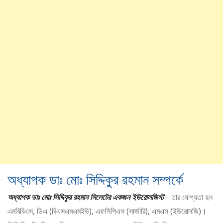
অধ্যাপক ডাঃ মোঃ সিদ্দিকুর রহমান সম্পর্কে
অধ্যাপক ডাঃ মোঃ সিদ্দিকুর রহমান সিলেটের একজন ইউরোলজিস্ট
। তার যোগ্যতা হল
এমবিবিএস, ডিএ (বিএসএমএমইউ), এফসিপিএস (সার্জারি), এমএস (ইউরোলজি)।