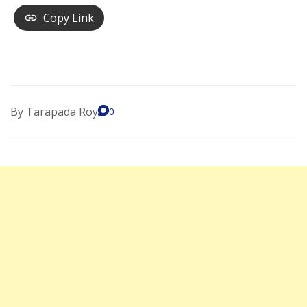
Copy Link
By
Tarapada Roy
0