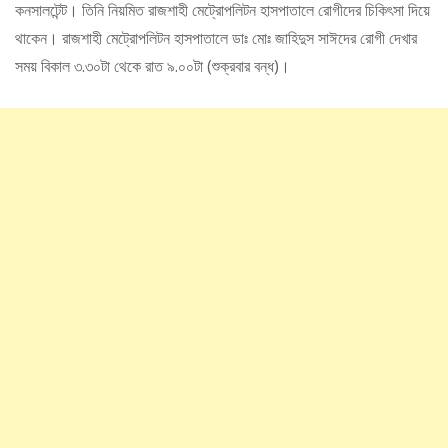
কনসালটেন্ট। তিনি নিয়মিত রাজশাহী মেট্রোপলিটন হাসপাতালে রোগীদের চিকিৎসা দিয়ে
থাকেন। রাজশাহী মেট্রোপলিটন হাসপাতালে ডাঃ মোঃ জাহিদুস সাঈদের রোগী দেখার
সময় বিকাল ৩.৩০টা থেকে রাত ৯.০০টা (শুক্রবার বন্ধ)।