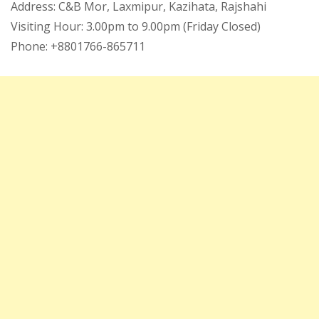
Address: C&B Mor, Laxmipur, Kazihata, Rajshahi
Visiting Hour: 3.00pm to 9.00pm (Friday Closed)
Phone: +8801766-865711