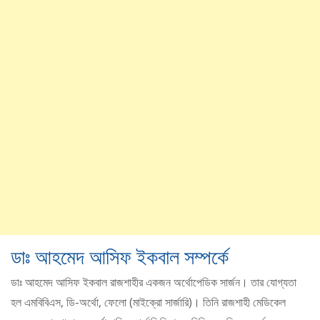
ডাঃ আহমেদ আসিফ ইকবাল সম্পর্কে
ডাঃ আহমেদ আসিফ ইকবাল রাজশাহীর একজন অর্থোপেডিক সার্জন। তার যোগ্যতা
হল এমবিবিএস, ডি-অর্থো, ফেলো (মাইক্রো সার্জারি)। তিনি রাজশাহী মেডিকেল