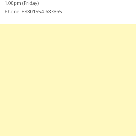
1.00pm (Friday)
Phone: +8801554-683865