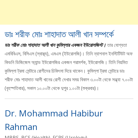
ডাঃ শরীফ মোঃ শাহাদাত আলী খান সম্পর্কে
ডাঃ শরীফ মোঃ শাহাদাত আলী খান কুমিল্লার একজন ইউরোলজিস্ট।
তার যোগ্যতা
এমবিবিএস, বিসিএস (স্বাস্থ্য), এমএস (ইউরোলজি)। তিনি ন্যাশনাল ইনস্টিটিউট অফ
কিডনি ডিজিজেস অ্যান্ড ইউরোলজির একজন পরামর্শক, ইউরোলজি। তিনি নিয়মিত
কুমিল্লা ট্রমা সেন্টারে রোগীদের চিকিৎসা দিয়ে থাকেন। কুমিল্লা ট্রমা সেন্টারে ডাঃ
শরীফ মোঃ শাহাদাত আলী খানের রোগী দেখার সময় বিকাল ৩.০০টা থেকে সন্ধ্যা ৭.০০টা
(বৃহস্পতিবার), সকাল ১০.০০টা থেকে দুপুর ১.০০টা (শুক্রবার)।
Dr. Mohammad Habibur
Rahman
MBBS, BCS (Health), FCPS (Urology)