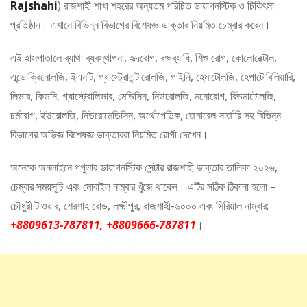
Rajshahi
) রাজশাহী শাখা শহরের অন্যতম পরিচিত ডায়াগনস্টিক ও চিকিৎসা
প্রতিষ্ঠান। এখানে বিভিন্ন বিভাগের বিশেষজ্ঞ ডাক্তার নিয়মিত চেম্বার করেন।
এই হাসপাতালে ব্যাথা ব্যবস্থাপনা, হৃদরোগ, বক্ষব্যাধি, শিশু রোগ, কোলোরেক্টাল,
এন্ডোক্রিনোলজি, ইএনটি, গ্যাস্ট্রোএন্টারোলজি, গাইনি, হেমাটোলজি, হেপাটোবিলিয়ারি,
লিভার, কিডনি, গ্যাস্ট্রোলিভার, মেডিসিন, নিউরোলজি, মনোরোগ, রিউমাটোলজি,
চর্মরোগ, ইউরোলজি, নিউরোমেডিসিন, অর্থোপেডিক, জেনারেল সার্জারি সহ বিভিন্ন
বিভাগের অভিজ্ঞ বিশেষজ্ঞ ডাক্তাররা নিয়মিত রোগী দেখেন।
অনেকে অনলাইনে পপুলার ডায়াগনস্টিক সেন্টার রাজশাহী ডাক্তার তালিকা ২০২৬,
চেম্বার সময়সূচি এবং মোবাইল নাম্বার খুঁজে থাকেন। এটির সঠিক ঠিকানা হলো –
চৌধুরী টাওয়ার, শেরশাহ রোড, লক্ষ্মীপুর, রাজশাহী-৬০০০ এবং সিরিয়াল নাম্বার:
+8809613-787811, +8809666-787811
।