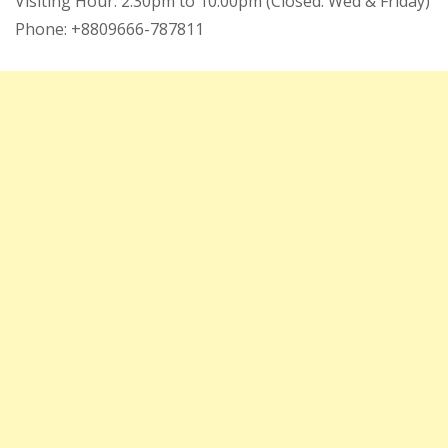
Visiting Hour: 2.30pm to 10.00pm (Closed: Wed & Friday)
Phone: +8809666-787811