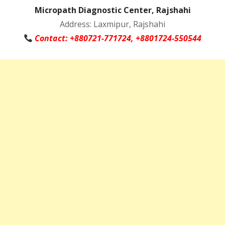
Micropath Diagnostic Center, Rajshahi
Address: Laxmipur, Rajshahi
Contact: +880721-771724, +8801724-550544