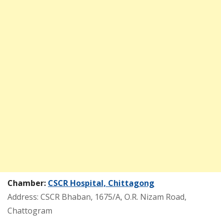
Chamber:
CSCR Hospital, Chittagong
Address: CSCR Bhaban, 1675/A, O.R. Nizam Road,
Chattogram