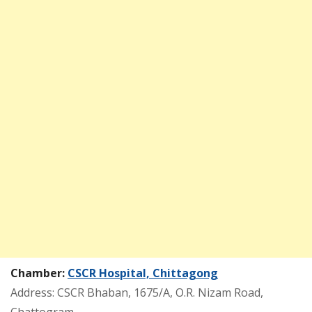
Chamber:
CSCR Hospital, Chittagong
Address: CSCR Bhaban, 1675/A, O.R. Nizam Road,
Chattogram