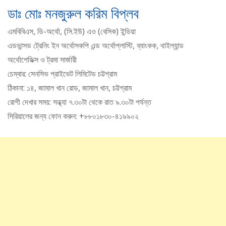
ডাঃ মোঃ মনজুরুল করিম বিপ্লব
এমবিবিএস, ডি-অর্থো, (সি.ইউ) এও (বেসিক) ইন্ডিয়া
এডভান্সড ট্রেনিং ইন অর্থোসকপি এন্ড অর্থোপ্লাস্টি, ব্যাংকক, থাইল্যান্ড
অর্থোপেডিক্স ও ট্রমা সার্জারী
চেম্বার: সেনসিভ প্রাইভেট লিমিটেড চট্টগ্রাম
ঠিকানা: ১৪, জামাল খান রোড, জামাল খান, চট্টগ্রাম
রোগী দেখার সময়: সন্ধ্যা ৭.৩০টা থেকে রাত ৯.৩০টা পর্যন্ত
সিরিয়ালের জন্য ফোন করুন: +৮৮০১৮৩০-৪১৯৯০২