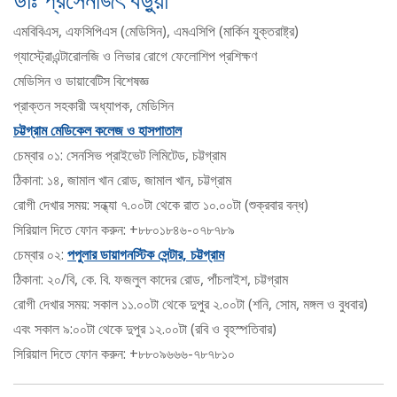
এমবিবিএস, এফসিপিএস (মেডিসিন), এমএসিপি (মার্কিন যুক্তরাষ্ট্র)
গ্যাস্ট্রোএন্টারোলজি ও লিভার রোগে ফেলোশিপ প্রশিক্ষণ
মেডিসিন ও ডায়াবেটিস বিশেষজ্ঞ
প্রাক্তন সহকারী অধ্যাপক, মেডিসিন
চট্টগ্রাম মেডিকেল কলেজ ও হাসপাতাল
চেম্বার ০১: সেনসিভ প্রাইভেট লিমিটেড, চট্টগ্রাম
ঠিকানা: ১৪, জামাল খান রোড, জামাল খান, চট্টগ্রাম
রোগী দেখার সময়: সন্ধ্যা ৭.০০টা থেকে রাত ১০.০০টা (শুক্রবার বন্ধ)
সিরিয়াল দিতে ফোন করুন: +৮৮০১৮৪৬-০৭৮৭৮৯
চেম্বার ০২:
পপুলার ডায়াগনস্টিক সেন্টার, চট্টগ্রাম
ঠিকানা: ২০/বি, কে. বি. ফজলুল কাদের রোড, পাঁচলাইশ, চট্টগ্রাম
রোগী দেখার সময়: সকাল ১১.০০টা থেকে দুপুর ২.০০টা (শনি, সোম, মঙ্গল ও বুধবার)
এবং সকাল ৯:০০টা থেকে দুপুর ১২.০০টা (রবি ও বৃহস্পতিবার)
সিরিয়াল দিতে ফোন করুন: +৮৮০৯৬৬৬-৭৮৭৮১০