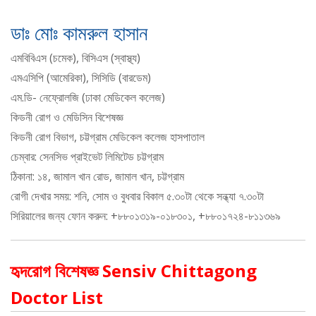
ডাঃ মোঃ কামরুল হাসান
এমবিবিএস (চমেক), বিসিএস (স্বাস্থ্য)
এমএসিপি (আমেরিকা), সিসিডি (বারডেম)
এম.ডি- নেফ্রোলজি (ঢাকা মেডিকেল কলেজ)
কিডনী রোগ ও মেডিসিন বিশেষজ্ঞ
কিডনী রোগ বিভাগ, চট্টগ্রাম মেডিকেল কলেজ হাসপাতাল
চেম্বার: সেনসিভ প্রাইভেট লিমিটেড চট্টগ্রাম
ঠিকানা: ১৪, জামাল খান রোড, জামাল খান, চট্টগ্রাম
রোগী দেখার সময়: শনি, সোম ও বুধবার বিকাল ৫.৩০টা থেকে সন্ধ্যা ৭.৩০টা
সিরিয়ালের জন্য ফোন করুন: +৮৮০১৩১৯-০১৮৩০১, +৮৮০১৭২৪-৮১১৩৬৯
হৃদরোগ বিশেষজ্ঞ Sensiv Chittagong
Doctor List