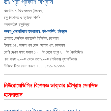
ডাঃ শ্রী প্রকাশ বিশ্বাস
এমবিবিএস, ডিওএমএস (ভিয়েনা)
চক্ষু বিশেষজ্ঞ ও ফ্যাকো সার্জন
কনসালটেন্ট, চক্ষুবিদ্যা
বঙ্গবন্ধু মেমোরিয়াল হাসপাতাল, ইউএসটিসি, চট্টগ্রাম
চেম্বার: সেনসিভ প্রাইভেট লিমিটেড, চট্টগ্রাম
ঠিকানা: ১৪, জামাল খান রোড, জামাল খান, চট্টগ্রাম
রোগী দেখার সময়: সকাল ১০.০০টা থেকে দুপুর ২.০০টা (প্রতিদিন)
এবং সন্ধ্যা ৬.০০টা থেকে রাত ৯.০০টা (শনিবার) বৃহস্পতিবার)
সিরিয়াল দিতে ফোন করুন: +৮৮০১৭১১-৭৬১৭৬৬
নিউরোমেডিসিন বিশেষজ্ঞ ডাক্তার চট্টগ্রাম সেনসিভ
হাসপাতাল