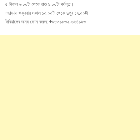
ও বিকাল ৬.০০টা থেকে রাত ৯.০০টা পর্যন্ত।
এছাড়াও শুক্রবার সকাল ১০.০০টা থেকে দুপুর ১২.০০টা
সিরিয়ালের জন্য ফোন করুন: +৮৮০১৮৩২-৬৬৪১৯৩