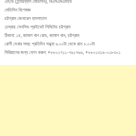
এম.ডি (ইন্টারন্যাল মেডিসিন), বিএসএমএমইউ
মেডিসিন বিশেষজ্ঞ
চট্টগ্রাম জেনারেল হাসপাতাল
চেম্বার: সেনসিভ প্রাইভেট লিমিটেড চট্টগ্রাম
ঠিকানা: ১৪, জামাল খান রোড, জামাল খান, চট্টগ্রাম
রোগী দেখার সময়: প্রতিদিন সন্ধ্যা ৬.০০টা থেকে রাত ৮.০০টা
সিরিয়ালের জন্য ফোন করুন: +৮৮০১৭১১-৭৬১৭৬৬, +৮৮০১৩১৯-০১৮৩০১