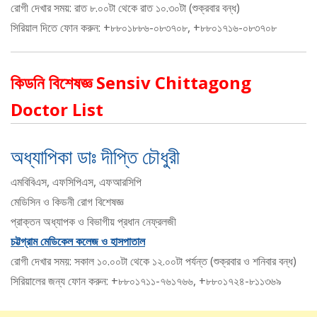
রোগী দেখার সময়: রাত ৮.০০টা থেকে রাত ১০.৩০টা (শুক্রবার বন্ধ)
সিরিয়াল দিতে ফোন করুন: +৮৮০১৮৮৬-০৮৩৭০৮, +৮৮০১৭১৬-০৮৩৭০৮
কিডনি বিশেষজ্ঞ Sensiv Chittagong
Doctor List
অধ্যাপিকা ডাঃ দীপ্তি চৌধুরী
এমবিবিএস, এফসিপিএস, এফআরসিপি
মেডিসিন ও কিডনী রোগ বিশেষজ্ঞ
প্রাক্তন অধ্যাপক ও বিভাগীয় প্রধান নেফ্রলজী
চট্টগ্রাম মেডিকেল কলেজ ও হাসপাতাল
রোগী দেখার সময়: সকাল ১০.০০টা থেকে ১২.০০টা পর্যন্ত (শুক্রবার ও শনিবার বন্ধ)
সিরিয়ালের জন্য ফোন করুন: +৮৮০১৭১১-৭৬১৭৬৬, +৮৮০১৭২৪-৮১১৩৬৯