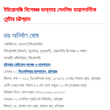
ইউরোলজি বিশেষজ্ঞ ডাক্তার সেনসিভ ডায়াগনস্টিক
সেন্টার চট্টগ্রাম
ডাঃ অনির্বাণ ঘোষ
এমবিবিএস, এমএস (ইউরোলজি)
ইউরোলজি (কিডনি, মূত্রাশয়, মূত্রনালী, প্রোস্টেট) বিশেষজ্ঞ ও সার্জন
সহকারী রেজিস্ট্রার, ইউরোলজি
চট্টগ্রাম মেডিকেল কলেজ ও হাসপাতাল
চেম্বার ০১:
সিএসসিআর হাসপাতাল, চট্টগ্রাম
ঠিকানা: কক্ষ – ৩২৩, সিএসসিআর ভবন, ১৬৭৫/এ, ও.আর. নিজাম রোড, চট্টগ্রাম
রোগী দেখার সময়: বিকাল ৪.০০টা থেকে সন্ধ্যা ৭.০০টা (শুক্রবার বন্ধ)
সিরিয়াল দিতে ফোন করুন: +৮৮০১৮৮৬-০৮৩৭০৮
চেম্বার ০২: সেনসিভ প্রাইভেট লিমিটেড, চট্টগ্রাম
ঠিকানা: ১৪, জামাল খান রোড, জামাল খান, চট্টগ্রাম