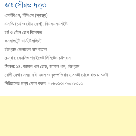
ডাঃ সৌরভ দত্ত
এমবিবিএস, বিসিএস (স্বাস্থ্য)
এম.ডি (চর্ম ও যৌন রোগ), বিএসএমএমইউ
চর্ম ও যৌন রোগ বিশেষজ্ঞ
কনসালটেন্ট ডার্মটোলজিস্ট
চট্টগ্রাম জেনারেল হাসপাতাল
চেম্বার: সেনসিভ প্রাইভেট লিমিটেড চট্টগ্রাম
ঠিকানা: ১৪, জামাল খান রোড, জামাল খান, চট্টগ্রাম
রোগী দেখার সময়: রবি, মঙ্গল ও বৃহস্পতিবার ৬.০০টা থেকে রাত ৮.০০টা
সিরিয়ালের জন্য ফোন করুন: +৮৮০১৩১-৯০১৮৩০১