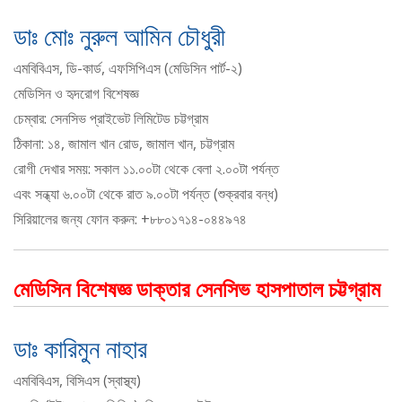
ডাঃ মোঃ নুরুল আমিন চৌধুরী
এমবিবিএস, ডি-কার্ড, এফসিপিএস (মেডিসিন পার্ট-২)
মেডিসিন ও হৃদরোগ বিশেষজ্ঞ
চেম্বার: সেনসিভ প্রাইভেট লিমিটেড চট্টগ্রাম
ঠিকানা: ১৪, জামাল খান রোড, জামাল খান, চট্টগ্রাম
রোগী দেখার সময়: সকাল ১১.০০টা থেকে বেলা ২.০০টা পর্যন্ত
এবং সন্ধ্যা ৬.০০টা থেকে রাত ৯.০০টা পর্যন্ত (শুক্রবার বন্ধ)
সিরিয়ালের জন্য ফোন করুন: +৮৮০১৭১৪-০৪৪৯৭৪
মেডিসিন বিশেষজ্ঞ ডাক্তার সেনসিভ হাসপাতাল চট্টগ্রাম
ডাঃ কারিমুন নাহার
এমবিবিএস, বিসিএস (স্বাস্থ্য)