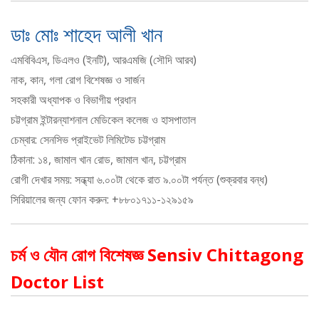
ডাঃ মোঃ শাহেদ আলী খান
এমবিবিএস, ডিএলও (ইনটি), আরএমজি (সৌদি আরব)
নাক, কান, গলা রোগ বিশেষজ্ঞ ও সার্জন
সহকারী অধ্যাপক ও বিভাগীয় প্রধান
চট্টগ্রাম ইন্টারন্যাশনাল মেডিকেল কলেজ ও হাসপাতাল
চেম্বার: সেনসিভ প্রাইভেট লিমিটেড চট্টগ্রাম
ঠিকানা: ১৪, জামাল খান রোড, জামাল খান, চট্টগ্রাম
রোগী দেখার সময়: সন্ধ্যা ৬.০০টা থেকে রাত ৯.০০টা পর্যন্ত (শুক্রবার বন্ধ)
সিরিয়ালের জন্য ফোন করুন: +৮৮০১৭১১-১২৯১৫৯
চর্ম ও যৌন রোগ বিশেষজ্ঞ Sensiv Chittagong
Doctor List