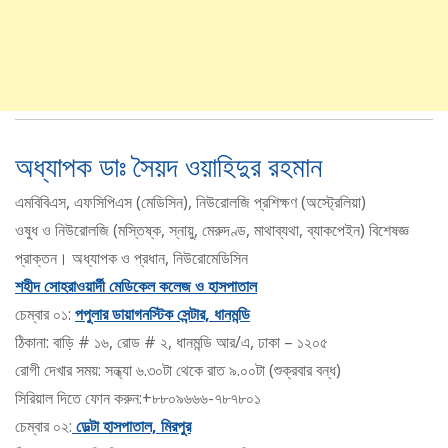
অধ্যাপক ডাঃ সৈয়দ ওয়াহিদুর রহমান
এমবিবিএস, এফসিপিএস (মেডিসিন), নিউরোলজি প্রশিক্ষণ (অস্ট্রেলিয়া)
ওষুধ ও নিউরোলজি (মস্তিষ্ক, স্নায়ু, মেরুদণ্ড, মাথাব্যথা, ব্যাকপেইন) বিশেষজ্ঞ
প্রাক্তন। অধ্যাপক ও প্রধান, নিউরোমেডিসিন
শহীদ সোহরাওয়ার্দী মেডিকেল কলেজ ও হাসপাতাল
চেম্বার ০১:
পপুলার ডায়াগনস্টিক সেন্টার, ধানমন্ডি
ঠিকানা: বাড়ি # ১৬, রোড # ২, ধানমন্ডি আর/এ, ঢাকা – ১২০৫
রোগী দেখার সময়: সন্ধ্যা ৬.৩০টা থেকে রাত ৯.০০টা (শুক্রবার বন্ধ)
সিরিয়াল দিতে ফোন করুন:+৮৮০৯৬৬৬-৭৮৭৮০১
চেম্বার ০২:
ডেল্টা হাসপাতাল, মিরপুর