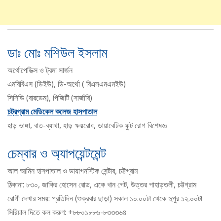
ডাঃ মোঃ মশিউল ইসলাম
অর্থোপেডিক্স ও ট্রমা সার্জন
এমবিবিএস (ডিইউ), ডি-অর্থো ( বিএসএমএমইউ)
সিসিডি (বারডেম), পিজিটি (সার্জারি)
চট্রগ্রাম মেডিকেল কলেজ হাসপাতাল
হাড় ভাঙ্গা, বাত-ব্যাথা, হাড় ক্ষয়রোধ, ডায়াবেটিক ফুট রোগ বিশেষজ্ঞ
চেম্বার ও অ্যাপয়েন্টমেন্ট
আল আমিন হাসপাতাল ও ডায়াগনস্টিক সেন্টার, চট্টগ্রাম
ঠিকানা: ৮৩০, জাকির হোসেন রোড, একে খান গেট, উত্তর পাহাড়তলী, চট্টগ্রাম
রোগী দেখার সময়: প্রতিদিন (শুক্রবার ছাড়া) সকাল ১০.০০টা থেকে দুপুর ১২.০০টা
সিরিয়াল দিতে কল করুণ: +৮৮০১৮৮৬-৮৩৩৩৬৪