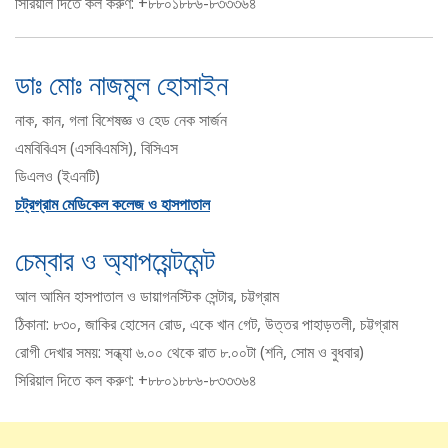
সিরিয়াল দিতে কল করুণ: +৮৮০১৮৮৬-৮৩৩৩৬৪
ডাঃ মোঃ নাজমুল হোসাইন
নাক, কান, গলা বিশেষজ্ঞ ও হেড নেক সার্জন
এমবিবিএস (এসবিএমসি), বিসিএস
ডিএলও (ইএনটি)
চট্রগ্রাম মেডিকেল কলেজ ও হাসপাতাল
চেম্বার ও অ্যাপয়েন্টমেন্ট
আল আমিন হাসপাতাল ও ডায়াগনস্টিক সেন্টার, চট্টগ্রাম
ঠিকানা: ৮৩০, জাকির হোসেন রোড, একে খান গেট, উত্তর পাহাড়তলী, চট্টগ্রাম
রোগী দেখার সময়: সন্ধ্যা ৬.০০ থেকে রাত ৮.০০টা (শনি, সোম ও বুধবার)
সিরিয়াল দিতে কল করুণ: +৮৮০১৮৮৬-৮৩৩৩৬৪