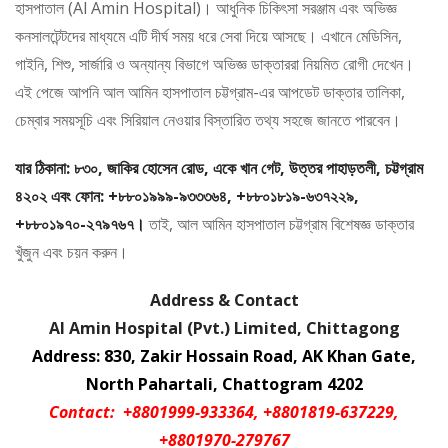
হাসপাতাল (Al Amin Hospital)। আধুনিক চিকিৎসা সরঞ্জাম এবং অভিজ্ঞ
কনসালটেন্টদের মাধ্যমে এটি দীর্ঘ সময় ধরে সেবা দিয়ে আসছে। এখানে মেডিসিন,
গাইনি, শিশু, সার্জারি ও অন্যান্য বিভাগে অভিজ্ঞ ডাক্তাররা নিয়মিত রোগী দেখেন।
এই পেজে আপনি আল আমিন হাসপাতাল চট্টগ্রাম-এর আপডেট ডাক্তার তালিকা,
চেম্বার সময়সূচি এবং সিরিয়াল নেওয়ার বিস্তারিত তথ্য সহজে জানতে পারবেন।
যার ঠিকানা: ৮৩০, জাকির হোসেন রোড, একে খান গেট, উত্তর পাহাড়তলী, চট্টগ্রাম
৪২০২ এবং ফোন: +৮৮০১৯৯৯-৯৩৩৩৬৪, +৮৮০১৮১৯-৬৩৭২২৯,
+৮৮০১৯৭০-২৭৯৭৬৭।
তাই, আল আমিন হাসপাতাল চট্টগ্রাম বিশেষজ্ঞ ডাক্তার
খুঁজুন এবং চয়ন করুন।
Address & Contact
Al Amin Hospital (Pvt.) Limited, Chittagong
Address: 830, Zakir Hossain Road, AK Khan Gate,
North Pahartali, Chattogram 4202
Contact: +8801999-933364, +8801819-637229,
+8801970-279767