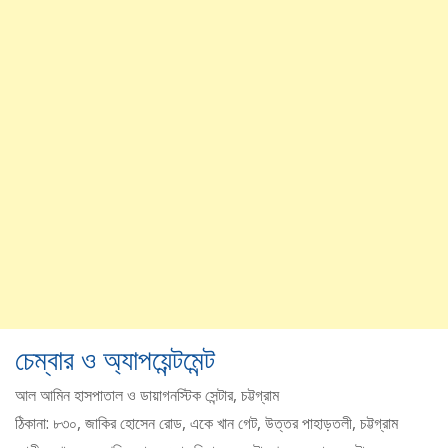
চেম্বার ও অ্যাপয়েন্টমেন্ট
আল আমিন হাসপাতাল ও ডায়াগনস্টিক সেন্টার, চট্টগ্রাম
ঠিকানা: ৮৩০, জাকির হোসেন রোড, একে খান গেট, উত্তর পাহাড়তলী, চট্টগ্রাম