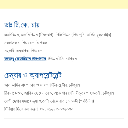
ডাঃ টি.কে. রায়
এমবিবিএস, এফসিপিএস (শিশুরোগ), পিজিপিএন (শিশু পুষ্টি, মার্কিন যুক্তরাষ্ট্র)
নবজাতক ও শিশু রোগ বিশেষজ্ঞ
সহকারী অধ্যাপক, শিশুরোগ
বঙ্গবন্ধু মেমোরিয়াল হাসপাতাল
, ইউএসটিসি, চট্টগ্রাম
চেম্বার ও অ্যাপয়েন্টমেন্ট
আল আমিন হাসপাতাল ও ডায়াগনস্টিক সেন্টার, চট্টগ্রাম
ঠিকানা: ৮৩০, জাকির হোসেন রোড, একে খান গেট, উত্তর পাহাড়তলী, চট্টগ্রাম
রোগী দেখার সময়: সন্ধ্যা ৭.৩০টা থেকে রাত ১০.০০টা (প্রতিদিন)
সিরিয়াল দিতে কল করুণ: +৮৮০১৬৮৩-০৭৬০৭০