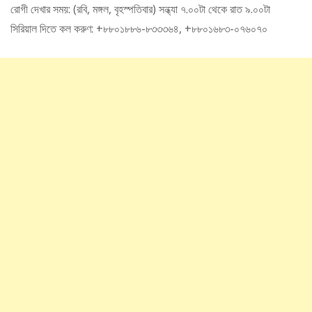
রোগী দেখার সময়: (রবি, মঙ্গল, বৃহস্পতিবার) সন্ধ্যা ৭.০০টা থেকে রাত ৯.০০টা
সিরিয়াল দিতে কল করুণ: +৮৮০১৮৮৬-৮৩৩৩৬৪, +৮৮০১৬৮৩-০৭৬০৭০