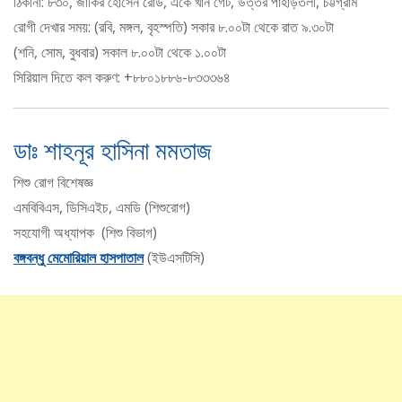
ঠিকানা: ৮৩০, জাকির হোসেন রোড, একে খান গেট, উত্তর পাহাড়তলী, চট্টগ্রাম
রোগী দেখার সময়: (রবি, মঙ্গল, বৃহস্পতি) সকার ৮.০০টা থেকে রাত ৯.৩০টা
(শনি, সোম, বুধবার) সকাল ৮.০০টা থেকে ১.০০টা
সিরিয়াল দিতে কল করুণ: +৮৮০১৮৮৬-৮৩৩৩৬৪
ডাঃ শাহনূর হাসিনা মমতাজ
শিশু রোগ বিশেষজ্ঞ
এমবিবিএস, ডিসিএইচ, এমডি (শিশুরোগ)
সহযোগী অধ্যাপক (শিশু বিভাগ)
বঙ্গবন্ধু মেমোরিয়াল হাসপাতাল
(ইউএসটিসি)