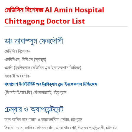
মেডিসিন বিশেষজ্ঞ Al Amin Hospital
Chittagong Doctor List
ডাঃ তাবাস্সুম ফেরদৌসী
মেডিসিন বিশেষজ্ঞ
এমবিবিএস, বিসিএস (স্বাস্থ্য)
এমডি (ট্রপিক্যাল মেডিসিন এন্ড ইনফেকশাস ডিজিজ)
সহকারী অধ্যাপক
বাংলাদেশ ইনস্টিটিউট অব ট্রপিক্যাল এন্ড ইনফেকশাস ডিজিজেস
(বি.আই.টি.আই.ডি) ফৌজদারহাট, চট্রগ্রাম।
চেম্বার ও অ্যাপয়েন্টমেন্ট
আল আমিন হাসপাতাল ও ডায়াগনস্টিক সেন্টার, চট্টগ্রাম
ঠিকানা: ৮৩০, জাকির হোসেন রোড, একে খান গেট, উত্তর পাহাড়তলী, চট্টগ্রাম