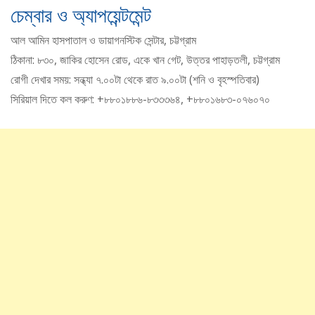
চেম্বার ও অ্যাপয়েন্টমেন্ট
আল আমিন হাসপাতাল ও ডায়াগনস্টিক সেন্টার, চট্টগ্রাম
ঠিকানা: ৮৩০, জাকির হোসেন রোড, একে খান গেট, উত্তর পাহাড়তলী, চট্টগ্রাম
রোগী দেখার সময়: সন্ধ্যা ৭.০০টা থেকে রাত ৯.০০টা (শনি ও বৃহস্পতিবার)
সিরিয়াল দিতে কল করুণ: +৮৮০১৮৮৬-৮৩৩৩৬৪, +৮৮০১৬৮৩-০৭৬০৭০