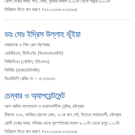
রোগী দেখার সময়: শনি, সোম, বুধবার বিকাল ৩.০০টা থেকে সন্ধ্যা ৬.০০টা
সিরিয়াল দিতে কল করুণ: +৮৮০১৮৮৬-৮৩৩৩৬৪
ডাঃ মোঃ ইদ্রিস উল্লাহ ভূঁইয়া
নবজাতক ও শিশু রোগ বিশেষজ্ঞ
এমবিবিএস, ডিসিএইচ (বিএসএমএমইউ)
পিজিপিএন (বোস্টন, ইউএসএ)
সিসিডি (ডায়াবেটোলজি)
বিএমডিসি রেজিঃ নং – এ-৫৪৯৩৩
চেম্বার ও অ্যাপয়েন্টমেন্ট
আল আমিন হাসপাতাল ও ডায়াগনস্টিক সেন্টার, চট্টগ্রাম
ঠিকানা: ৮৩০, জাকির হোসেন রোড, এ কে খান গেট, উত্তর পাহাড়তলী, চট্টগ্রাম
রোগী দেখার সময়: শনিবার থেকে বৃহস্পতিবার সকাল ৯.০০টা থেকে দুপুর ১.০০টা
সিরিয়াল দিতে কল করুণ: +৮৮০১৮৮৬-৮৩৩৩৬৪