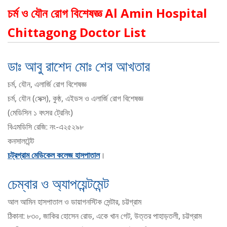
চর্ম ও যৌন রোগ বিশেষজ্ঞ Al Amin Hospital
Chittagong Doctor List
ডাঃ আবু রাশেদ মোঃ শের আখতার
চর্ম, যৌন, এলার্জি রোগ বিশেষজ্ঞ
চর্ম, যৌন (সেক্স), কুষ্ঠ, এইডস ও এলার্জি রোগ বিশেষজ্ঞ
(মেডিসিন ১ বৎসর ট্রেনিং)
বিএমডিসি রেজি: নং-এ২৫২৯৮
কনসালটেন্ট
চট্রগ্রাম মেডিকেল কলেজ হাসপাতাল
।
চেম্বার ও অ্যাপয়েন্টমেন্ট
আল আমিন হাসপাতাল ও ডায়াগনস্টিক সেন্টার, চট্টগ্রাম
ঠিকানা: ৮৩০, জাকির হোসেন রোড, একে খান গেট, উত্তর পাহাড়তলী, চট্টগ্রাম