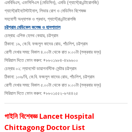
এমবিবিএস, এফসিপিএস (মেডিসিন), এমডি (গ্যাস্ট্রোএন্টারোলজি)
গ্যাস্ট্রোইনটেস্টাইনাল, লিভার রোগ ও মেডিসিন বিশেষজ্ঞ
সহযোগী অধ্যাপক ও প্রধান, গ্যাস্ট্রোএন্টারোলজি
চট্টগ্রাম মেডিকেল কলেজ ও হাসপাতাল
চেম্বার: এপিক হেলথ কেয়ার, চট্টগ্রাম
ঠিকানা: ১৯, কে.বি. ফজলুল কাদের রোড, পাঁচলিশ, চট্টগ্রাম
রোগী দেখার সময়: বিকাল ৪.০০টা থেকে রাত ৮.০০টা (শুক্রবার বন্ধ)
সিরিয়াল দিতে ফোন করুন: +৮৮০১৯৮৪-৪৯৯৬০০
চেম্বার ০২: ল্যানসেট ডায়াগনস্টিক সেন্টার চট্টগ্রাম
ঠিকানা: ১০৬/বি, কে.বি. ফজলুল কাদের রোড, পাঁচলিশ, চট্টগ্রাম
রোগী দেখার সময়: বিকাল ৫.০০টা থেকে রাত ৮.০০টা (শুক্রবার বন্ধ)
সিরিয়াল দিতে ফোন করুন: +৮৮০১৫৫২-৬৭৪৪২৫
গাইনি বিশেষজ্ঞ Lancet Hospital
Chittagong Doctor List