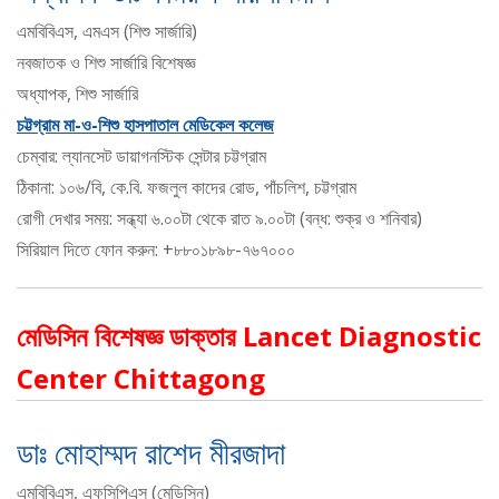
এমবিবিএস, এমএস (শিশু সার্জারি)
নবজাতক ও শিশু সার্জারি বিশেষজ্ঞ
অধ্যাপক, শিশু সার্জারি
চট্টগ্রাম মা-ও-শিশু হাসপাতাল মেডিকেল কলেজ
চেম্বার: ল্যানসেট ডায়াগনস্টিক সেন্টার চট্টগ্রাম
ঠিকানা: ১০৬/বি, কে.বি. ফজলুল কাদের রোড, পাঁচলিশ, চট্টগ্রাম
রোগী দেখার সময়: সন্ধ্যা ৬.০০টা থেকে রাত ৯.০০টা (বন্ধ: শুক্র ও শনিবার)
সিরিয়াল দিতে ফোন করুন: +৮৮০১৮৯৮-৭৬৭০০০
মেডিসিন বিশেষজ্ঞ ডাক্তার Lancet Diagnostic
Center Chittagong
ডাঃ মোহাম্মদ রাশেদ মীরজাদা
এমবিবিএস, এফসিপিএস (মেডিসিন)