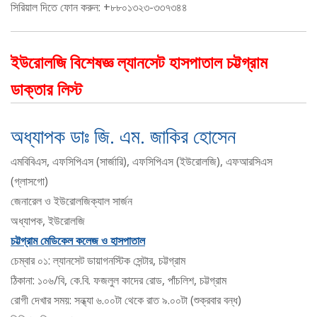
সিরিয়াল দিতে ফোন করুন: +৮৮০১৩২৩-৩৩৭৩৪৪
ইউরোলজি বিশেষজ্ঞ ল্যানসেট হাসপাতাল চট্টগ্রাম
ডাক্তার লিস্ট
অধ্যাপক ডাঃ জি. এম. জাকির হোসেন
এমবিবিএস, এফসিপিএস (সার্জারি), এফসিপিএস (ইউরোলজি), এফআরসিএস
(গ্লাসগো)
জেনারেল ও ইউরোলজিক্যাল সার্জন
অধ্যাপক, ইউরোলজি
চট্টগ্রাম মেডিকেল কলেজ ও হাসপাতাল
চেম্বার ০১: ল্যানসেট ডায়াগনস্টিক সেন্টার, চট্টগ্রাম
ঠিকানা: ১০৬/বি, কে.বি. ফজলুল কাদের রোড, পাঁচলিশ, চট্টগ্রাম
রোগী দেখার সময়: সন্ধ্যা ৬.০০টা থেকে রাত ৯.০০টা (শুক্রবার বন্ধ)