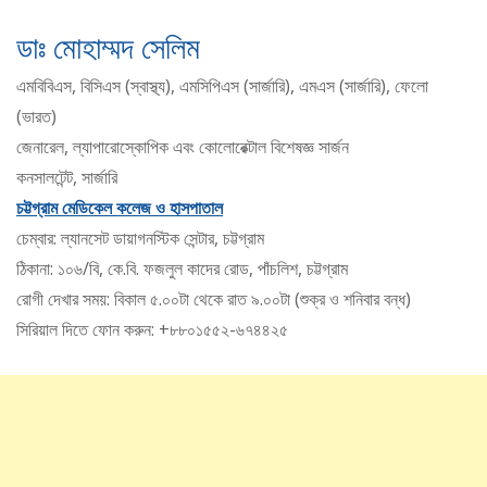
ডাঃ মোহাম্মদ সেলিম
এমবিবিএস, বিসিএস (স্বাস্থ্য), এমসিপিএস (সার্জারি), এমএস (সার্জারি), ফেলো
(ভারত)
জেনারেল, ল্যাপারোস্কোপিক এবং কোলোরেক্টাল বিশেষজ্ঞ সার্জন
কনসালটেন্ট, সার্জারি
চট্টগ্রাম মেডিকেল কলেজ ও হাসপাতাল
চেম্বার: ল্যানসেট ডায়াগনস্টিক সেন্টার, চট্টগ্রাম
ঠিকানা: ১০৬/বি, কে.বি. ফজলুল কাদের রোড, পাঁচলিশ, চট্টগ্রাম
রোগী দেখার সময়: বিকাল ৫.০০টা থেকে রাত ৯.০০টা (শুক্র ও শনিবার বন্ধ)
সিরিয়াল দিতে ফোন করুন: +৮৮০১৫৫২-৬৭৪৪২৫