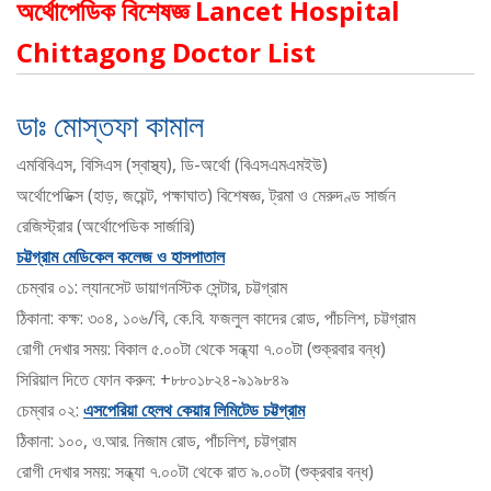
অর্থোপেডিক বিশেষজ্ঞ Lancet Hospital
Chittagong Doctor List
ডাঃ মোস্তফা কামাল
এমবিবিএস, বিসিএস (স্বাস্থ্য), ডি-অর্থো (বিএসএমএমইউ)
অর্থোপেডিক্স (হাড়, জয়েন্ট, পক্ষাঘাত) বিশেষজ্ঞ, ট্রমা ও মেরুদণ্ড সার্জন
রেজিস্ট্রার (অর্থোপেডিক সার্জারি)
চট্টগ্রাম মেডিকেল কলেজ ও হাসপাতাল
চেম্বার ০১: ল্যানসেট ডায়াগনস্টিক সেন্টার, চট্টগ্রাম
ঠিকানা: কক্ষ: ৩০৪, ১০৬/বি, কে.বি. ফজলুল কাদের রোড, পাঁচলিশ, চট্টগ্রাম
রোগী দেখার সময়: বিকাল ৫.০০টা থেকে সন্ধ্যা ৭.০০টা (শুক্রবার বন্ধ)
সিরিয়াল দিতে ফোন করুন: +৮৮০১৮২৪-৯১৯৮৪৯
চেম্বার ০২:
এসপেরিয়া হেলথ কেয়ার লিমিটেড চট্টগ্রাম
ঠিকানা: ১০০, ও.আর. নিজাম রোড, পাঁচলিশ, চট্টগ্রাম
রোগী দেখার সময়: সন্ধ্যা ৭.০০টা থেকে রাত ৯.০০টা (শুক্রবার বন্ধ)