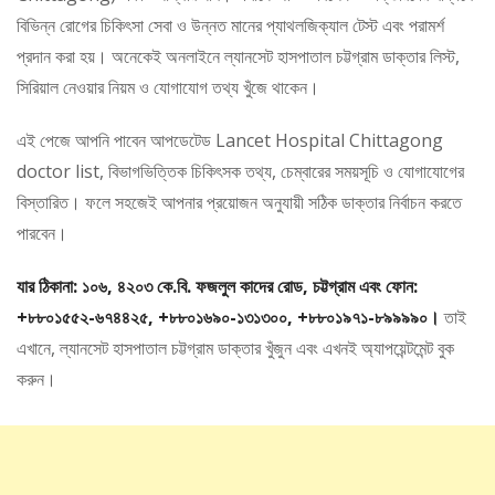
বিভিন্ন রোগের চিকিৎসা সেবা ও উন্নত মানের প্যাথলজিক্যাল টেস্ট এবং পরামর্শ
প্রদান করা হয়। অনেকেই অনলাইনে ল্যানসেট হাসপাতাল চট্টগ্রাম ডাক্তার লিস্ট,
সিরিয়াল নেওয়ার নিয়ম ও যোগাযোগ তথ্য খুঁজে থাকেন।
এই পেজে আপনি পাবেন আপডেটেড Lancet Hospital Chittagong
doctor list, বিভাগভিত্তিক চিকিৎসক তথ্য, চেম্বারের সময়সূচি ও যোগাযোগের
বিস্তারিত। ফলে সহজেই আপনার প্রয়োজন অনুযায়ী সঠিক ডাক্তার নির্বাচন করতে
পারবেন।
যার ঠিকানা: ১০৬, ৪২০৩ কে.বি. ফজলুল কাদের রোড, চট্টগ্রাম এবং ফোন:
+৮৮০১৫৫২-৬৭৪৪২৫, +৮৮০১৬৯০-১৩১৩০০, +৮৮০১৯৭১-৮৯৯৯৯০।
তাই
এখানে, ল্যানসেট হাসপাতাল চট্টগ্রাম ডাক্তার খুঁজুন এবং এখনই অ্যাপয়েন্টমেন্ট বুক
করুন।