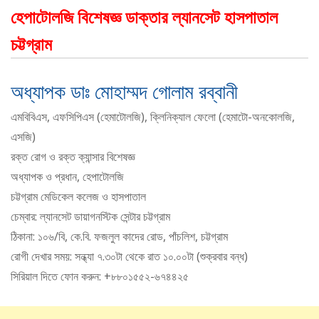
হেপাটোলজি বিশেষজ্ঞ ডাক্তার ল্যানসেট হাসপাতাল
চট্টগ্রাম
অধ্যাপক ডাঃ মোহাম্মদ গোলাম রব্বানী
এমবিবিএস, এফসিপিএস (হেমাটোলজি), ক্লিনিক্যাল ফেলো (হেমাটো-অনকোলজি,
এসজি)
রক্ত রোগ ও রক্ত ​​ক্যান্সার বিশেষজ্ঞ
অধ্যাপক ও প্রধান, হেপাটোলজি
চট্টগ্রাম মেডিকেল কলেজ ও হাসপাতাল
চেম্বার: ল্যানসেট ডায়াগনস্টিক সেন্টার চট্টগ্রাম
ঠিকানা: ১০৬/বি, কে.বি. ফজলুল কাদের রোড, পাঁচলিশ, চট্টগ্রাম
রোগী দেখার সময়: সন্ধ্যা ৭.৩০টা থেকে রাত ১০.০০টা (শুক্রবার বন্ধ)
সিরিয়াল দিতে ফোন করুন: +৮৮০১৫৫২-৬৭৪৪২৫