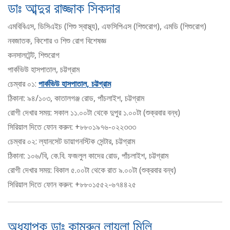
ডাঃ আব্দুর রাজ্জাক সিকদার
এমবিবিএস, ডিসিএইচ (শিশু স্বাস্থ্য), এফসিপিএস (শিশুরোগ), এমডি (শিশুরোগ)
নবজাতক, কিশোর ও শিশু রোগ বিশেষজ্ঞ
কনসালটেন্ট, শিশুরোগ
পার্কভিউ হাসপাতাল, চট্টগ্রাম
চেম্বার ০১:
পার্কভিউ হাসপাতাল, চট্টগ্রাম
ঠিকানা: ৯৪/১০৩, কাতালগঞ্জ রোড, পাঁচলাইশ, চট্টগ্রাম
রোগী দেখার সময়: সকাল ১১.০০টা থেকে দুপুর ১.০০টা (শুক্রবার বন্ধ)
সিরিয়াল দিতে ফোন করুন: +৮৮০১৯৭৬-০২২৩৩৩
চেম্বার ০২: ল্যানসেট ডায়াগনস্টিক সেন্টার, চট্টগ্রাম
ঠিকানা: ১০৬/বি, কে.বি. ফজলুল কাদের রোড, পাঁচলাইশ, চট্টগ্রাম
রোগী দেখার সময়: বিকাল ৫.০০টা থেকে রাত ৯.০০টা (শুক্রবার বন্ধ)
সিরিয়াল দিতে ফোন করুন: +৮৮০১৫৫২-৬৭৪৪২৫
অধ্যাপক ডাঃ কামরুন লায়লা মিলি