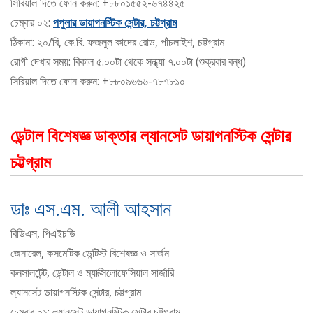
সিরিয়াল দিতে ফোন করুন: +৮৮০১৫৫২-৬৭৪৪২৫
চেম্বার ০২:
পপুলার ডায়াগনস্টিক সেন্টার, চট্টগ্রাম
ঠিকানা: ২০/বি, কে.বি. ফজলুল কাদের রোড, পাঁচলাইশ, চট্টগ্রাম
রোগী দেখার সময়: বিকাল ৫.০০টা থেকে সন্ধ্যা ৭.০০টা (শুক্রবার বন্ধ)
সিরিয়াল দিতে ফোন করুন: +৮৮০৯৬৬৬-৭৮৭৮১০
ডেন্টাল বিশেষজ্ঞ ডাক্তার ল্যানসেট ডায়াগনস্টিক সেন্টার
চট্টগ্রাম
ডাঃ এস.এম. আলী আহসান
বিডিএস, পিএইচডি
জেনারেল, কসমেটিক ডেন্টিস্ট বিশেষজ্ঞ ও সার্জন
কনসালটেন্ট, ডেন্টাল ও ম্যাক্সিলোফেসিয়াল সার্জারি
ল্যানসেট ডায়াগনস্টিক সেন্টার, চট্টগ্রাম
চেম্বার ০১: ল্যানসেট ডায়াগনস্টিক সেন্টার চট্টগ্রাম