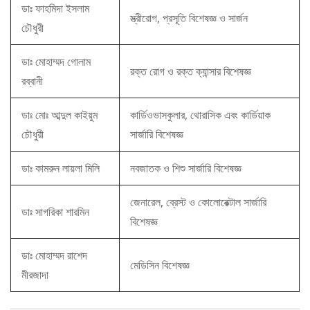
ডাঃ ফাহমিদা ইসলাম
স্ত্রীরোগ, প্রসূতি বিশেষজ্ঞ ও সার্জন
চৌধুরী
ডাঃ মোহাম্মদ গোলাম
রক্ত রোগ ও রক্ত ​​ক্যান্সার বিশেষজ্ঞ
রব্বানী
ডাঃ মোঃ আব্দুল কাইয়ুম
কার্ডিওভাসকুলার, থোরাসিক এবং কার্ডিয়াক
চৌধুরী
সার্জারি বিশেষজ্ঞ
ডাঃ কামরুন লায়লা মিলি
নবজাতক ও শিশু সার্জারি বিশেষজ্ঞ
জেনারেল, ব্রেস্ট ও কোলোরেক্টাল সার্জারি
ডাঃ সাগরিকা শারমিন
বিশেষজ্ঞ
ডাঃ মোহাম্মদ রাশেদ
মেডিসিন বিশেষজ্ঞ
মীরজাদা