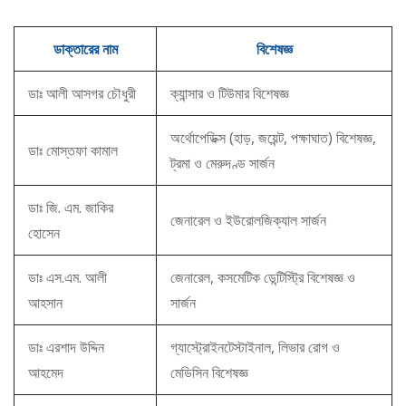
ডাক্তারের নাম
বিশেষজ্ঞ
ডাঃ আলী আসগর চৌধুরী
ক্যান্সার ও টিউমার বিশেষজ্ঞ
অর্থোপেডিক্স (হাড়, জয়েন্ট, পক্ষাঘাত) বিশেষজ্ঞ,
ডাঃ মোস্তফা কামাল
ট্রমা ও মেরুদণ্ড সার্জন
ডাঃ জি. এম. জাকির
জেনারেল ও ইউরোলজিক্যাল সার্জন
হোসেন
ডাঃ এস.এম. আলী
জেনারেল, কসমেটিক ডেন্টিস্ট্রি বিশেষজ্ঞ ও
আহসান
সার্জন
ডাঃ এরশাদ উদ্দিন
গ্যাস্ট্রোইনটেস্টাইনাল, লিভার রোগ ও
আহমেদ
মেডিসিন বিশেষজ্ঞ