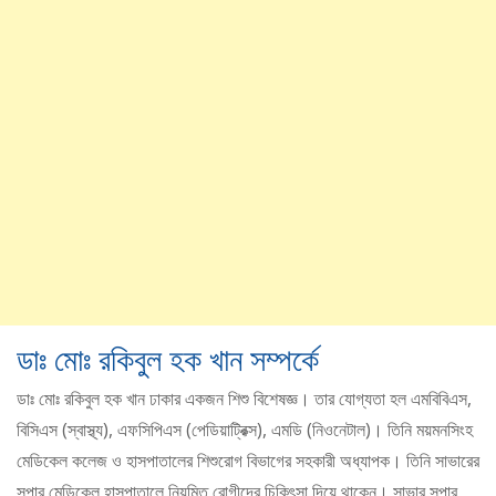
ডাঃ মোঃ রকিবুল হক খান সম্পর্কে
ডাঃ মোঃ রকিবুল হক খান ঢাকার একজন শিশু বিশেষজ্ঞ। তার যোগ্যতা হল এমবিবিএস,
বিসিএস (স্বাস্থ্য), এফসিপিএস (পেডিয়াট্রিক্স), এমডি (নিওনেটাল)। তিনি ময়মনসিংহ
মেডিকেল কলেজ ও হাসপাতালের শিশুরোগ বিভাগের সহকারী অধ্যাপক। তিনি সাভারের
সুপার মেডিকেল হাসপাতালে নিয়মিত রোগীদের চিকিৎসা দিয়ে থাকেন। সাভার সুপার