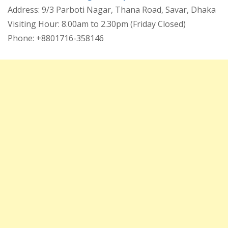
Address: 9/3 Parboti Nagar, Thana Road, Savar, Dhaka
Visiting Hour: 8.00am to 2.30pm (Friday Closed)
Phone: +8801716-358146