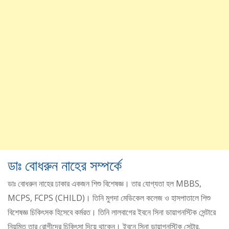
ডাঃ বোধরুন নাহের সম্পর্কে
ডাঃ বোধরুন নাহের ঢাকার একজন শিশু বিশেষজ্ঞ। তার যোগ্যতা হল MBBS,
MCPS, FCPS (CHILD)। তিনি মুগদা মেডিকেল কলেজ ও হাসপাতালে শিশু
বিশেষজ্ঞ চিকিৎসক হিসেবে কর্মরত। তিনি লালবাগের ইবনে সিনা ডায়াগনস্টিক সেন্টারে
নিয়মিত তার রোগীদের চিকিৎসা দিয়ে থাকেন। ইবনে সিনা ডায়াগনস্টিক সেন্টার,