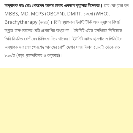
অধ্যাপক ডাঃ মোঃ খোরশেদ আলম ঢাকার একজন ক্যান্সার বিশেষজ্ঞ।
তার যোগ্যতা হল
MBBS, MD, MCPS (OBGYN), DMRT, ফেলো (WHO),
Brachytherapy (ভারত)। তিনি ন্যাশনাল ইনস্টিটিউট অফ ক্যান্সার রিসার্চ
অ্যান্ড হাসপাতালের রেডিওথেরাপির অধ্যাপক। ইউনিটি এইড হসপিটাল লিমিটেডে
তিনি নিয়মিত রোগীদের চিকিৎসা দিয়ে থাকেন। ইউনিটি এইড হাসপাতাল লিমিটেডে
অধ্যাপক ডাঃ মোঃ খোরশেদ আলমের রোগী দেখার সময় বিকাল ৫.০০টা থেকে রাত
৮.০০টা (বন্ধ: বৃহস্পতিবার ও শুক্রবার)।