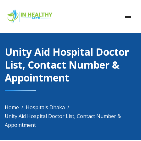
Skip
In Healthy Life, Healthy Life, Health Life, Doctor List,
to
In Healthy Life
Doctor Listing
content
Unity Aid Hospital Doctor
List, Contact Number &
Appointment
Home
Hospitals Dhaka
Unity Aid Hospital Doctor List, Contact Number &
Appointment