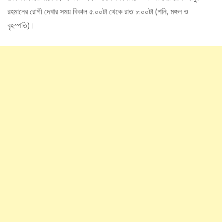
রহমানের রোগী দেখার সময় বিকাল ৫.০০টা থেকে রাত ৮.০০টা (শনি, মঙ্গল ও
বৃহস্পতি)।