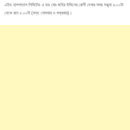
এইড হাসপাতাল লিমিটেড এ ডাঃ মোঃ জহির উদ্দিনের রোগী দেখার সময় সন্ধ্যা ৬.০০টা
থেকে রাত ৮.০০টা (বন্ধ: সোমবার ও শুক্রবার)।