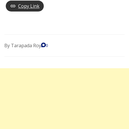
Copy Link
By
Tarapada Roy
0