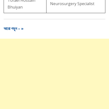
Tofael Hossain
Neurosurgery Specialist
Bhuiyan
আরো পড়ুন – »