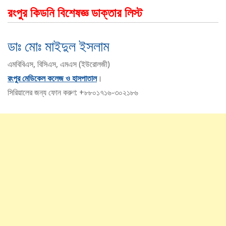
রংপুর কিডনি বিশেষজ্ঞ ডাক্তার লিস্ট
ডাঃ মােঃ মাইদুল ইসলাম
এমবিবিএস, বিসিএস, এমএস (ইউরােলজী)
রংপুর মেডিকেল কলেজ ও হাসপাতাল
।
সিরিয়ালের জন্য ফোন করুণ: +৮৮০১৭১৬-৩০২১৮৬