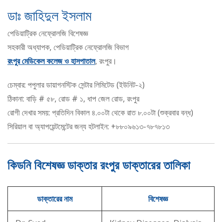
ডাঃ জাহিদুল ইসলাম
পেডিয়াট্রিক নেফ্রোলজি বিশেষজ্ঞ
সহকারী অধ্যাপক, পেডিয়াট্রিক নেফ্রোলজি বিভাগ
রংপুর মেডিকেল কলেজ ও হাসপাতাল
, রংপুর।
চেম্বার: পপুলার ডায়াগনস্টিক সেন্টার লিমিটেড (ইউনিট-২)
ঠিকানা: বাড়ি # ৫৮, রোড # ১, ধাপ জেল রোড, রংপুর
রোগী দেখার সময়: প্রতিদিন বিকাল ৪.০০টা থেকে রাত ৮.০০টা (শুক্রবার বন্ধ)
সিরিয়াল বা অ্যাপয়েন্টমেন্টের জন্য হটলাইন: +৮৮০৯৬১৩-৭৮৭৮১৩
কিডনি বিশেষজ্ঞ ডাক্তার রংপুর ডাক্তারের তালিকা
ডাক্তারের নাম
বিশেষজ্ঞ