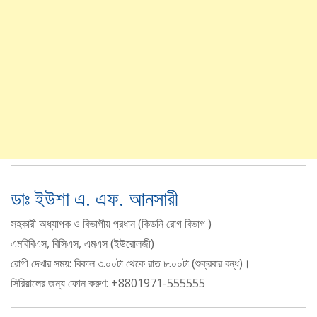
ডাঃ ইউশা এ. এফ. আনসারী
সহকারী অধ্যাপক ও বিভাগীয় প্রধান (কিডনি রোগ বিভাগ )
এমবিবিএস, বিসিএস, এমএস (ইউরােলজী)
রোগী দেখার সময়: বিকাল ৩.০০টা থেকে রাত ৮.০০টা (শুক্রবার বন্ধ)।
সিরিয়ালের জন্য ফোন করুণ: +8801971-555555