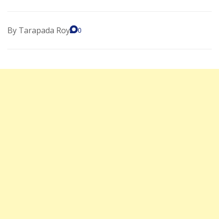
By
Tarapada Roy
0