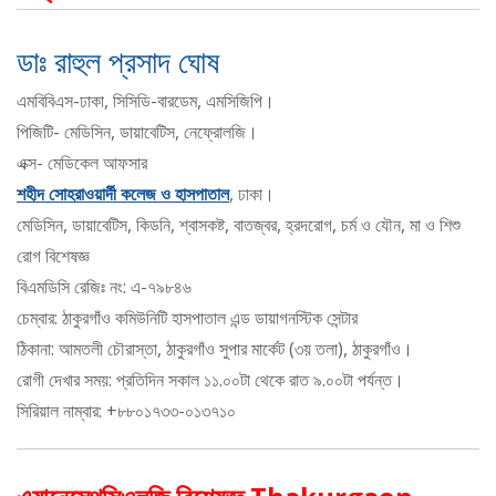
ডাঃ রাহুল প্রসাদ ঘোষ
এমবিবিএস-ঢাকা, সিসিডি-বারডেম, এমসিজিপি।
পিজিটি- মেডিসিন, ডায়াবেটিস, নেফ্রোলজি।
এক্স- মেডিকেল আফসার
শহীদ সোহরাওয়ার্দী কলেজ ও হাসপাতাল
, ঢাকা।
মেডিসিন, ডায়াবেটিস, কিডনি, শ্বাসকষ্ট, বাতজ্বর, হ্রদরোগ, চর্ম ও যৌন, মা ও শিশু
রোগ বিশেষজ্ঞ
বিএমডিসি রেজিঃ নং: এ-৭৯৮৪৬
চেম্বার: ঠাকুরগাঁও কমিউনিটি হাসপাতাল এন্ড ডায়াগনস্টিক সেন্টার
ঠিকানা: আমতলী চৌরাস্তা, ঠাকুরগাঁও সুপার মার্কেট (৩য় তলা), ঠাকুরগাঁও।
রোগী দেখার সময়: প্রতিদিন সকাল ১১.০০টা থেকে রাত ৯.০০টা পর্যন্ত।
সিরিয়াল নাম্বার: +৮৮০১৭৩৩-০১৩৭১০