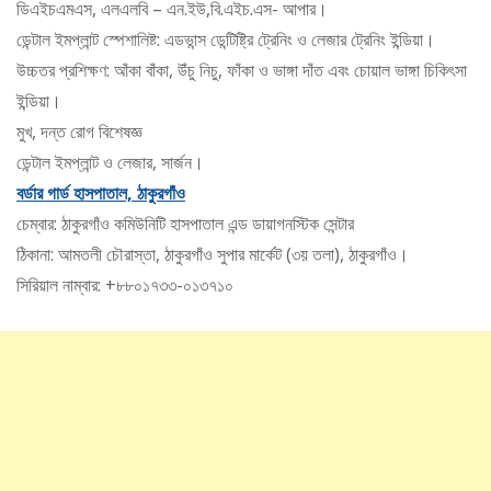
ডিএইচএমএস, এলএলবি – এন.ইউ,বি.এইচ.এস- আপার।
ডেন্টাল ইমপ্লান্ট স্পেশালিষ্ট: এডভান্স ডেন্টিষ্ট্রি ট্রেনিং ও লেজার ট্রেনিং ইন্ডিয়া।
উচ্চতর প্রশিক্ষণ: আঁকা বাঁকা, উঁচু নিচু, ফাঁকা ও ভাঙ্গা দাঁত এবং চোয়াল ভাঙ্গা চিকিৎসা
ইন্ডিয়া।
মুখ, দন্ত রোগ বিশেষজ্ঞ
ডেন্টাল ইমপ্লান্ট ও লেজার, সার্জন।
বর্ডার গার্ড হাসপাতাল, ঠাকুরগাঁও
চেম্বার: ঠাকুরগাঁও কমিউনিটি হাসপাতাল এন্ড ডায়াগনস্টিক সেন্টার
ঠিকানা: আমতলী চৌরাস্তা, ঠাকুরগাঁও সুপার মার্কেট (৩য় তলা), ঠাকুরগাঁও।
সিরিয়াল নাম্বার: +৮৮০১৭৩৩-০১৩৭১০