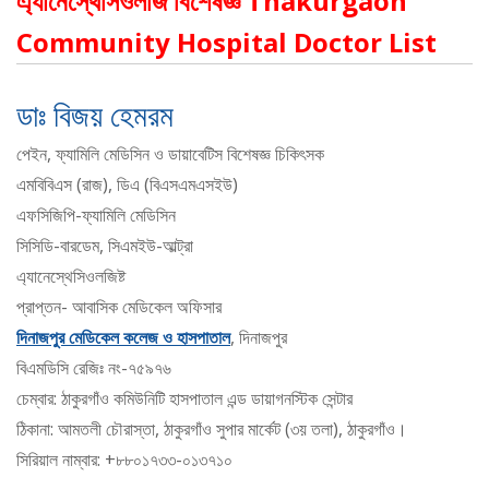
এ্যানেস্থেসিওলজি বিশেষজ্ঞ Thakurgaon
Community Hospital Doctor List
ডাঃ বিজয় হেমরম
পেইন, ফ্যামিলি মেডিসিন ও ডায়াবেটিস বিশেষজ্ঞ চিকিৎসক
এমবিবিএস (রাজ), ডিএ (বিএসএমএসইউ)
এফসিজিপি-ফ্যামিলি মেডিসিন
সিসিডি-বারডেম, সিএমইউ-আল্ট্রা
এ্যানেস্থেসিওলজিষ্ট
প্রাপ্তন- আবাসিক মেডিকেল অফিসার
দিনাজপুর মেডিকেল কলেজ ও হাসপাতাল
, দিনাজপুর
বিএমডিসি রেজিঃ নং-৭৫৯৭৬
চেম্বার: ঠাকুরগাঁও কমিউনিটি হাসপাতাল এন্ড ডায়াগনস্টিক সেন্টার
ঠিকানা: আমতলী চৌরাস্তা, ঠাকুরগাঁও সুপার মার্কেট (৩য় তলা), ঠাকুরগাঁও।
সিরিয়াল নাম্বার: +৮৮০১৭৩৩-০১৩৭১০