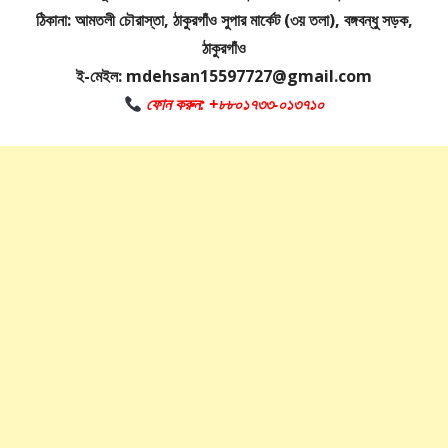
ঠিকানা: আমতলী চৌরাস্তা, ঠাকুরগাঁও সুপার মার্কেট (৩য় তলা), বঙ্গবন্ধু সড়ক,
ঠাকুরগাঁও
ই-মেইল: mdehsan15597727@gmail.com
ফোন করুন: +৮৮০১৭৩৩-০১৩৭১০