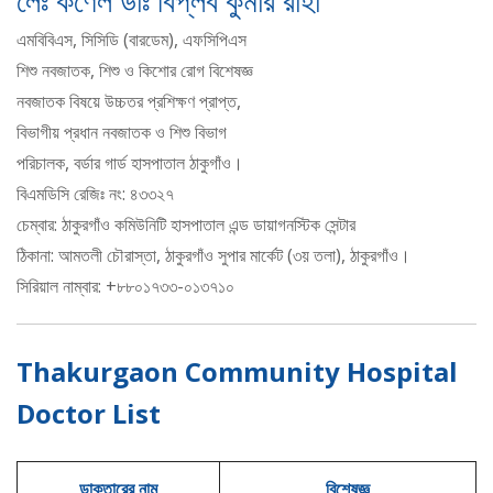
লেঃ কর্ণেল ডাঃ বিপ্লব কুমার রাহা
এমবিবিএস, সিসিডি (বারডেম), এফসিপিএস
শিশু নবজাতক, শিশু ও কিশোর রোগ বিশেষজ্ঞ
নবজাতক বিষয়ে উচ্চতর প্রশিক্ষণ প্রাপ্ত,
বিভাগীয় প্রধান নবজাতক ও শিশু বিভাগ
পরিচালক, বর্ডার গার্ড হাসপাতাল ঠাকুগাঁও।
বিএমডিসি রেজিঃ নং: ৪৩৩২৭
চেম্বার: ঠাকুরগাঁও কমিউনিটি হাসপাতাল এন্ড ডায়াগনস্টিক সেন্টার
ঠিকানা: আমতলী চৌরাস্তা, ঠাকুরগাঁও সুপার মার্কেট (৩য় তলা), ঠাকুরগাঁও।
সিরিয়াল নাম্বার: +৮৮০১৭৩৩-০১৩৭১০
Thakurgaon Community Hospital
Doctor List
ডাক্তারের নাম
বিশেষজ্ঞ