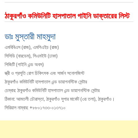
ঠাকুরগাঁও কমিউনিটি হাসপাতাল গাইনি ডাক্তারের লিস্ট
ডাঃ মুস্তারী মাহমুদা
এমবিবিএস (রাজ), এমপিএইচ (রাজ)
সিসিডি (বারডেম), সিএমইউ (ঢাকা)
পিজিটি (গাইনি এন্ড অবস)
স্ত্রী ও প্রসূতি রোগ চিকিৎসক এবং সার্জন সনোলজিস্ট
ঠাকুরগাঁও কমিউনিটি হাসপাতাল এন্ড ডায়াগনস্টিক সেন্টার
চেম্বার: ঠাকুরগাঁও কমিউনিটি হাসপাতাল এন্ড ডায়াগনস্টিক সেন্টার
ঠিকানা: আমতলী চৌরাস্তা, ঠাকুরগাঁও সুপার মার্কেট (৩য় তলা), ঠাকুরগাঁও।
সিরিয়াল নাম্বার: +৮৮০১৭৩৩-০১৩৭১০