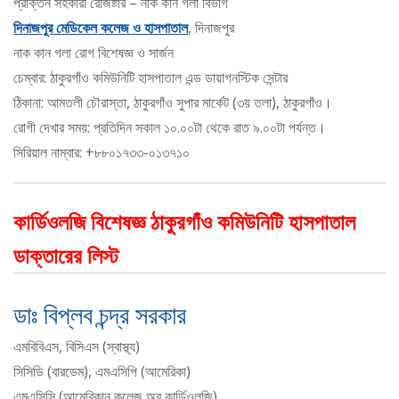
প্রাক্তন সহকারী রেজিষ্টার – নাক কান গলা বিভাগ
দিনাজপুর মেডিকেল কলেজ ও হাসপাতাল
, দিনাজপুর
নাক কান গলা রোগ বিশেষজ্ঞ ও সার্জন
চেম্বার: ঠাকুরগাঁও কমিউনিটি হাসপাতাল এন্ড ডায়াগনস্টিক সেন্টার
ঠিকানা: আমতলী চৌরাস্তা, ঠাকুরগাঁও সুপার মার্কেট (৩য় তলা), ঠাকুরগাঁও।
রোগী দেখার সময়: প্রতিদিন সকাল ১০.০০টা থেকে রাত ৯.০০টা পর্যন্ত।
সিরিয়াল নাম্বার: +৮৮০১৭৩৩-০১৩৭১০
কার্ডিওলজি বিশেষজ্ঞ ঠাকুরগাঁও কমিউনিটি হাসপাতাল
ডাক্তারের লিস্ট
ডাঃ বিপ্লব চন্দ্র সরকার
এমবিবিএস, বিসিএস (স্বাস্থ্য)
সিসিডি (বারডেম), এমএসিপি (আমেরিকা)
এমএসিসি (আমেরিকান কলেজ অব কার্ডিওলজি)