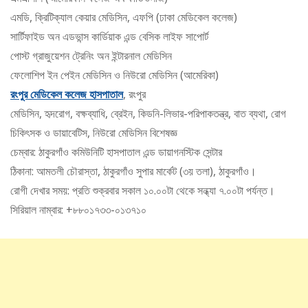
এমডি, ক্রিটিক্যাল কেয়ার মেডিসিন, এফপি (ঢাকা মেডিকেল কলেজ)
সার্টিফাইড অন এডভান্স কার্ডিয়াক এন্ড বেসিক লাইফ সাপোর্ট
পোস্ট গ্রাজুয়েশন ট্রেনিং অন ইন্টারনাল মেডিসিন
ফেলোশিপ ইন পেইন মেডিসিন ও নিউরো মেডিসিন (আমেরিকা)
রংপুর মেডিকেল কলেজ হাসপাতাল
, রংপুর
মেডিসিন, হৃদরোগ, বক্ষব্যাধি, ব্রেইন, কিডনি-লিভার-পরিপাকতন্ত্র, বাত ব্যথা, রোগ
চিকিৎসক ও ডায়াবেটিস, নিউরো মেডিসিন বিশেষজ্ঞ
চেম্বার: ঠাকুরগাঁও কমিউনিটি হাসপাতাল এন্ড ডায়াগনস্টিক সেন্টার
ঠিকানা: আমতলী চৌরাস্তা, ঠাকুরগাঁও সুপার মার্কেট (৩য় তলা), ঠাকুরগাঁও।
রোগী দেখার সময়: প্রতি শুক্রবার সকাল ১০.০০টা থেকে সন্ধ্যা ৭.০০টা পর্যন্ত।
সিরিয়াল নাম্বার: +৮৮০১৭৩৩-০১৩৭১০