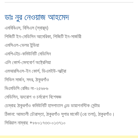
ডাঃ নুর নেওয়াজ আহমেদ
এমবিবিএস, বিসিএস (স্বাস্থ্য)
পিজিটি ইন-মেডিসিন আমেরিকা, পিজিটি ইন-সার্জারী
এমসিএল-ভেলর ইন্ডিয়া
এমপিএইচ-কমিউনিটি মেডিসিন
এলি কোর্স-মেলবোর্ণ অষ্ট্রেলিয়া
এমআরসিএস-ইন কোর্স, ডিএমইউ-আল্ট্রা
সিভিল সার্জন, সদর, ঠাকুরগাঁও
বিএমডিসি রেজিঃ নং-২৫৬৮৬
মেডিসিন, হৃদরোগ ও চর্মরোগ বিশেষজ্ঞ
চেম্বার: ঠাকুরগাঁও কমিউনিটি হাসপাতাল এন্ড ডায়াগনস্টিক সেন্টার
ঠিকানা: আমতলী চৌরাস্তা, ঠাকুরগাঁও সুপার মার্কেট (৩য় তলা), ঠাকুরগাঁও।
সিরিয়াল নাম্বার: +৮৮০১৭৩৩-০১৩৭১০