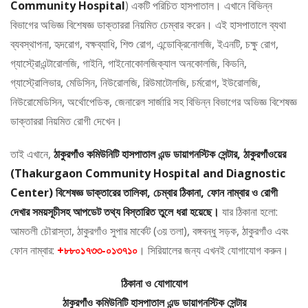
Community Hospital
) একটি পরিচিত হাসপাতাল। এখানে বিভিন্ন
বিভাগের অভিজ্ঞ বিশেষজ্ঞ ডাক্তাররা নিয়মিত চেম্বার করেন। এই হাসপাতালে ব্যথা
ব্যবস্থাপনা, হৃদরোগ, বক্ষব্যাধি, শিশু রোগ, এন্ডোক্রিনোলজি, ইএনটি, চক্ষু রোগ,
গ্যাস্ট্রোএন্টারোলজি, গাইনি, গাইনোকোলজিক্যাল অনকোলজি, কিডনি,
গ্যাস্ট্রোলিভার, মেডিসিন, নিউরোলজি, রিউমাটোলজি, চর্মরোগ, ইউরোলজি,
নিউরোমেডিসিন, অর্থোপেডিক, জেনারেল সার্জারি সহ বিভিন্ন বিভাগের অভিজ্ঞ বিশেষজ্ঞ
ডাক্তাররা নিয়মিত রোগী দেখেন।
তাই এখানে,
ঠাকুরগাঁও কমিউনিটি হাসপাতাল এন্ড ডায়াগনস্টিক সেন্টার, ঠাকুরগাঁওয়ের
(Thakurgaon Community Hospital and Diagnostic
Center) বিশেষজ্ঞ ডাক্তারের তালিকা, চেম্বার ঠিকানা, ফোন নাম্বার ও রোগী
দেখার সময়সূচীসহ আপডেট তথ্য বিস্তারিত তুলে ধরা হয়েছে।
যার ঠিকানা হলো:
আমতলী চৌরাস্তা, ঠাকুরগাঁও সুপার মার্কেট (৩য় তলা), বঙ্গবন্ধু সড়ক, ঠাকুরগাঁও এবং
ফোন নাম্বার:
+৮৮০১৭৩৩-০১৩৭১০
। সিরিয়ালের জন্য এখনই যোগাযোগ করুন।
ঠিকানা ও যোগাযোগ
ঠাকুরগাঁও কমিউনিটি হাসপাতাল এন্ড ডায়াগনস্টিক সেন্টার