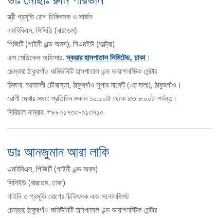
স্ত্রী প্রসূতি রোগ চিকিৎসক ও সার্জন
এমবিবিএস, সিসিডি (বারডেম)
পিজিটি (গাইনী এন্ড অবস), সিএমইউ (আল্ট্রা)।
এক্স মেডিকেল অফিসার,
স্কয়ার হাসপাতাল লিমিটেড, ঢাকা
।
চেম্বার: ঠাকুরগাঁও কমিউনিটি হাসপাতাল এন্ড ডায়াগনস্টিক সেন্টার
ঠিকানা: আমতলী চৌরাস্তা, ঠাকুরগাঁও সুপার মার্কেট (৩য় তলা), ঠাকুরগাঁও।
রোগী দেখার সময়: প্রতিদিন সকাল ১০.০০টা থেকে রাত ৮.০০টা পর্যন্ত।
সিরিয়াল নাম্বার: +৮৮০১৭৩৩-০১৩৭১০
ডাঃ আনজুমান আরা লাকি
এমবিবিএস, পিজিটি (গাইনী এন্ড অবস)
সিসিইউ (বারডেম, ঢাকা)
গাইনি ও প্রসূতি রোগের চিকিৎসক এবং সনোলজিস্ট
চেম্বার: ঠাকুরগাঁও কমিউনিটি হাসপাতাল এন্ড ডায়াগনস্টিক সেন্টার