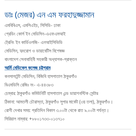
ডাঃ (মেজর) এন এম ফরহাদুজ্জামান
এমবিবিএস, এমপিএইচ, সিসিডি- ঢাকা
গ্রেডিং কোর্স ইন মেডিসিন-এএফএমআই
ট্রেনিং ইন কার্ডিওলজি- এনআইসিভিডি
মেডিসিন, হৃদরোগ ও ডায়াবেটিস বিশেষজ্ঞ
বাংলাদেশ সেনাবাহিনী সহকারী অধ্যাপক-প্রাক্তন
আর্মি মেডিকেল কলেজ চট্টগ্রাম
কনসালটেন্ট মেডিসিন, বিজিবি হাসপাতাল ঠাকুরগাঁও
বিএমডিসি রেজিঃ নং- এ-৪৪৩৮৩
চেম্বার: ঠাকুরগাঁও কমিউনিটি হাসপাতাল এন্ড ডায়াগনস্টিক সেন্টার
ঠিকানা: আমতলী চৌরাস্তা, ঠাকুরগাঁও সুপার মার্কেট (৩য় তলা), ঠাকুরগাঁও।
রোগী দেখার সময়: প্রতিদিন বিকাল ৩.০০টা থেকে রাত ৯.০০টা পর্যন্ত।
সিরিয়াল নাম্বার: +৮৮০১৭৩৩-০১৩৭১০