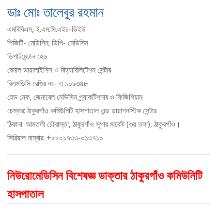
ডাঃ মোঃ তালেবুর রহমান
এমবিবিএস, ই.এম.সি.এইচ-ডিইউ
পিজিটি- মেডিসিন; ডিপি- মেডিসিন
ডিপার্টমেন্টাল হেড
রেনাল ডায়ালাইসিস ও রিহ্যাবিলিটেশন সেন্টার
বিএমডিসি রেজিঃ নং- এ ১০৯৩৪৮
হেড নেক, জেনারেল মেডিসিন প্র্যাকটিশনার ও ফিজিশিয়ান
চেম্বার: ঠাকুরগাঁও কমিউনিটি হাসপাতাল এন্ড ডায়াগনস্টিক সেন্টার
ঠিকানা: আমতলী চৌরাস্তা, ঠাকুরগাঁও সুপার মার্কেট (৩য় তলা), ঠাকুরগাঁও।
সিরিয়াল নাম্বার: +৮৮০১৭৩৩-০১৩৭১০
নিউরোমেডিসিন বিশেষজ্ঞ ডাক্তার ঠাকুরগাঁও কমিউনিটি
হাসপাতাল