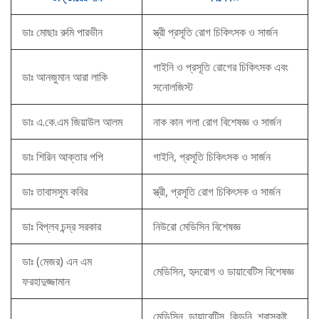
ডাঃ মোছাঃ রুমি পারভীন
স্ত্রী প্রসূতি রোগ চিকিৎসক ও সার্জন
গাইনি ও প্রসূতি রোগের চিকিৎসক এবং
ডাঃ আনজুমান আরা লাকি
সনোলজিস্ট
ডাঃ এ.কে.এম জিয়াউল আলম
নাক কান গলা রোগ বিশেষজ্ঞ ও সার্জন
ডাঃ শিরিন আক্তার পপি
গাইনি, প্রসূতি চিকিৎসক ও সার্জন
ডাঃ তাবাসসুম কবির
স্ত্রী, প্রসূতি রোগ চিকিৎসক ও সার্জন
ডাঃ বিপ্লব চন্দ্র সরকার
নিউরো মেডিসিন বিশেষজ্ঞ
ডাঃ (মেজর) এন এম
মেডিসিন, হৃদরোগ ও ডায়াবেটিস বিশেষজ্ঞ
ফরহাদুজ্জামান
মেডিসিন, ডায়াবেটিস, কিডনি, শ্বাসকষ্ট,