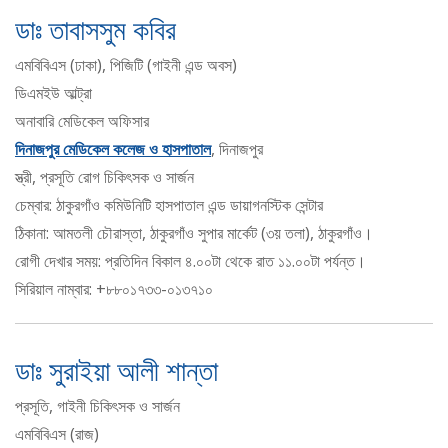
ডাঃ তাবাসসুম কবির
এমবিবিএস (ঢাকা), পিজিটি (গাইনী এন্ড অবস)
ডিএমইউ আল্ট্রা
অনাবারি মেডিকেল অফিসার
দিনাজপুর মেডিকেল কলেজ ও হাসপাতাল
, দিনাজপুর
স্ত্রী, প্রসূতি রোগ চিকিৎসক ও সার্জন
চেম্বার: ঠাকুরগাঁও কমিউনিটি হাসপাতাল এন্ড ডায়াগনস্টিক সেন্টার
ঠিকানা: আমতলী চৌরাস্তা, ঠাকুরগাঁও সুপার মার্কেট (৩য় তলা), ঠাকুরগাঁও।
রোগী দেখার সময়: প্রতিদিন বিকাল ৪.০০টা থেকে রাত ১১.০০টা পর্যন্ত।
সিরিয়াল নাম্বার: +৮৮০১৭৩৩-০১৩৭১০
ডাঃ সুরাইয়া আলী শান্তা
প্রসূতি, গাইনী চিকিৎসক ও সার্জন
এমবিবিএস (রাজ)