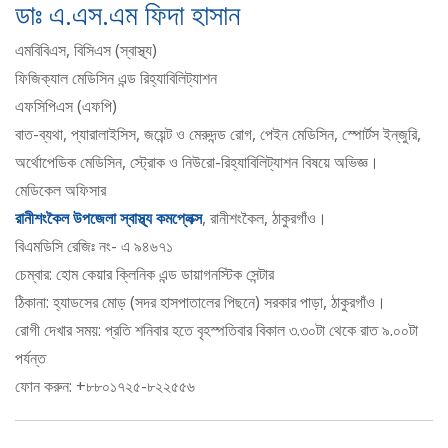
ডাঃ এ.এস.এম ফিদা হাসান
এমবিবিএস, বিসিএস (স্বাস্থ্য)
ফিজিক্যাল মেডিসিন এন্ড রিহ্যাবিলিট্যাশন
এফসিপিএস (এফপি)
বাত-ব্যথা, প্যারালাইসিস, জয়েন্ট ও মেরুদন্ড রোগ, পেইন মেডিসিন, স্পোর্টস ইন্‌জুরি,
অর্থোপেডিক মেডিসিন, স্ট্রোক ও নিউরো-রিহ্যাবিলিট্যাশন বিষয়ে অভিজ্ঞ।
মেডিকেল অফিসার
রানীশংকৈল উপজেলা স্বাস্থ্য কমপ্লেক্স
, রানীশংকৈল, ঠাকুরগাঁও।
বিএমডিসি রেজিঃ নং- এ ৯৪৬৭১
চেম্বার: হোম কেয়ার ক্লিনিক এন্ড ডায়াগনস্টিক সেন্টার
ঠিকানা: হ্যাডসের মোড় (সদর হাসপাতালের পিছনে) সরকার পাড়া, ঠাকুরগাঁও।
রোগী দেখার সময়: প্রতি শনিবার হতে বৃহস্পতিবার বিকাল ৩.৩০টা থেকে রাত ৯.০০টা
পর্যন্ত
ফোন করুন: +৮৮০১৭২৫-৮২২৫৫৬