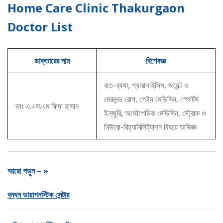
Home Care Clinic Thakurgaon
Doctor List
ডাক্তারের নাম
বিশেষজ্ঞ
বাত-ব্যথা, প্যারালাইসিস, জয়েন্ট ও
মেরুদন্ড রোগ, পেইন মেডিসিন, স্পোর্টস
ডাঃ এ.এস.এম ফিদা হাসান
ইন্‌জুরি, অর্থোপেডিক মেডিসিন, স্ট্রোক ও
নিউরো-রিহ্যাবিলিট্যাশন বিষয়ে অভিজ্ঞ
আরো পড়ুন – »
বন্ধন ডায়াগনস্টিক সেন্টার