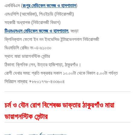
এমবিবিএস (
রংপুর মেডিকেল কলেজ ও হাসপাতাল
)
এমএসিপি (আমেরিকা), পিএইচডি (নিউরোলজী)
সহকারী অধ্যাপক (নিউরোলজী বিভাগ)
টিএমএসএস মেডিকেল কলেজ ও হাসপাতাল
, বগুড়া
ক্লিনিক্যাল ফেলো ইন নন ইনভেসিভ ইন্টারভেনশনাল নিউরোলজী
বিএমডিসি রেজিঃ নং-এ-৬১০৩০
স্থান: মায়া ডায়াগনস্টিক সেন্টার
ঠিকানা: ক্লিনিক লেন, উত্তর হাজিপাড়া, ঠাকুরগাঁও।
রোগী দেখার সময়: প্রতি শুক্রবার সকাল ১০.০০টা থেকে বিকাল ৫.০০টা পর্যন্ত
সিরিয়াল নাম্বার: +৮৮০১৭৭৮-৪৩৩৬০৪
চর্ম ও যৌন রোগ বিশেষজ্ঞ ডাক্তার ঠাকুরগাঁও মায়া
ডায়াগনস্টিক সেন্টার