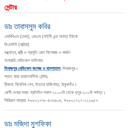
সেন্টার
ডাঃ তাবাসসুম কবির
এমবিবিএস (ঢাকা), এমএস (গাইনী এন্ড অবস) ইউকে
ডিএমইউ (আল্ট্রা)
বন্ধ্যাত্ব, স্ত্রী ও প্রসূতি রোগ বিশেষজ্ঞ ও সার্জন
অনারারি মেডিকেল অফিসার
দিনাজপুর মেডিকেল কলেজ ও হাসপাতাল
, দিনাজপুর।
স্থান: মায়া ডায়াগনস্টিক সেন্টার,
ঠিকানা: ক্লিনিক লেন, উত্তর হাজিপাড়া, ঠাকুরগাঁও।
রোগী দেখার সময়: প্রতিদিন সকাল ১০.০০টা থেকে দুপুর ৩.০০টা পর্যন্ত।
সিরিয়াল নাম্বার: +৮৮০১৭৭৮-৪৩৩৬০৪, +৮৮০১৭২৭-২২২৬৫৭
ডাঃ মজিদা মুশফিকা