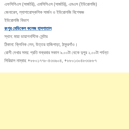
এফসিপিএস (সার্জারি), এমসিপিএস (সার্জারি), এমএস (ইউরোলজি)
জেনারেল, ল্যাপারোস্কপিক সার্জন ও ইউরোলজি বিশেষজ্ঞ
ইউরোলজি বিভাগ
রংপুর মেডিকেল কলেজ হাসপাতাল
স্থান: মায়া ডায়াগনস্টিক সেন্টার
ঠিকানা: ক্লিনিক লেন, উত্তর হাজিপাড়া, ঠাকুরগাঁও।
রোগী দেখার সময়: প্রতি শুক্রবার সকাল ৯.০০টা থেকে দুপুর ২.০০টা পর্যন্ত
সিরিয়াল নাম্বার: +৮৮০১৭৭৮-৪৩৩৬০৪, +৮৮০১৩০৪৮৩৩৮৮৭