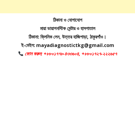
ঠিকানা ও যোগাযোগ
মায়া ডায়াগনস্টিক সেন্টার ও হাসপাতাল
ঠিকানা: ক্লিনিক লেন, উত্তর হাজিপাড়া, ঠাকুরগাঁও।
ই-মেইল: mayadiagnostictkg@gmail.com
ফোন করুন: +৮৮০১৭৭৮-৪৩৩৬০৪, +৮৮০১৭২৭-২২২৬৫৭