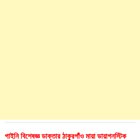
গাইনি বিশেষজ্ঞ ডাক্তার ঠাকুরগাঁও মায়া ডায়াগনস্টিক