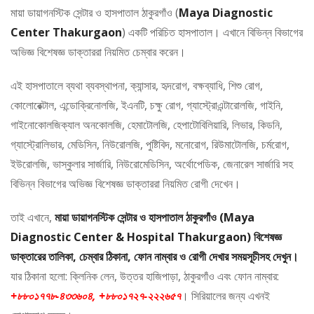
মায়া ডায়াগনস্টিক সেন্টার ও হাসপাতাল ঠাকুরগাঁও (
Maya Diagnostic
Center Thakurgaon
) একটি পরিচিত হাসপাতাল। এখানে বিভিন্ন বিভাগের
অভিজ্ঞ বিশেষজ্ঞ ডাক্তাররা নিয়মিত চেম্বার করেন।
এই হাসপাতালে ব্যথা ব্যবস্থাপনা, ক্যান্সার, হৃদরোগ, বক্ষব্যাধি, শিশু রোগ,
কোলোরেক্টাল, এন্ডোক্রিনোলজি, ইএনটি, চক্ষু রোগ, গ্যাস্ট্রোএন্টারোলজি, গাইনি,
গাইনোকোলজিক্যাল অনকোলজি, হেমাটোলজি, হেপাটোবিলিয়ারি, লিভার, কিডনি,
গ্যাস্ট্রোলিভার, মেডিসিন, নিউরোলজি, পুষ্টিবিদ, মনোরোগ, রিউমাটোলজি, চর্মরোগ,
ইউরোলজি, ভাস্কুলার সার্জারি, নিউরোমেডিসিন, অর্থোপেডিক, জেনারেল সার্জারি সহ
বিভিন্ন বিভাগের অভিজ্ঞ বিশেষজ্ঞ ডাক্তাররা নিয়মিত রোগী দেখেন।
তাই এখানে,
মায়া ডায়াগনস্টিক সেন্টার ও হাসপাতাল ঠাকুরগাঁও (Maya
Diagnostic Center & Hospital Thakurgaon) বিশেষজ্ঞ
ডাক্তারের তালিকা, চেম্বার ঠিকানা, ফোন নাম্বার ও রোগী দেখার সময়সূচীসহ দেখুন।
যার ঠিকানা হলো: ক্লিনিক লেন, উত্তর হাজিপাড়া, ঠাকুরগাঁও এবং ফোন নাম্বার:
+৮৮০১৭৭৮-৪৩৩৬০৪, +৮৮০১৭২৭-২২২৬৫৭
। সিরিয়ালের জন্য এখনই