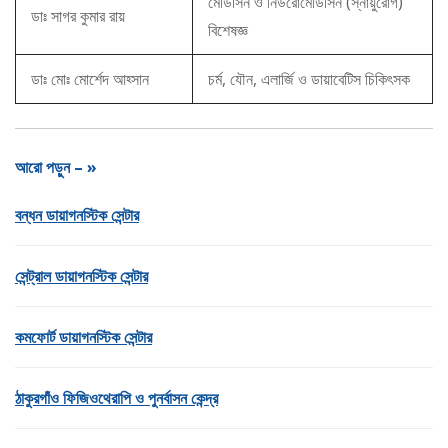
মেডিসিন ও নিউরোমেডিসিন (স্নায়ুরোগ)
ডাঃ সাগর কুমার রায়
বিশেষজ্ঞ
ডাঃ মোঃ মোর্শেদ আহ্সান
চর্ম, যৌন, এলার্জি ও ডায়াবেটিস চিকিৎসক
আরো পড়ুন – »
বন্ধন ডায়াগনস্টিক সেন্টার
সেন্ট্রাল ডায়াগনস্টিক সেন্টার
কমফোর্ট ডায়াগনস্টিক সেন্টার
ঠাকুরগাঁও ফিজিওথেরাপি ও পুনর্বাসন কেন্দ্র