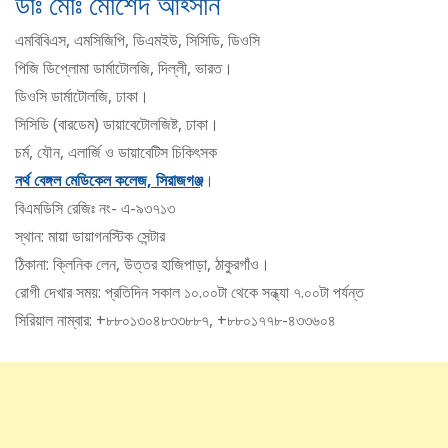
ডাঃ মোঃ মোর্শেদ আহ্সান
এমবিবিএস, এমসিজিপি, ডিএমইউ, সিসিডি, ডিওসি
পিজি ডিপ্লোমা ডার্মাটোলজি, দিল্লী, ভারত।
ডিওসি ডার্মাটোলজি, ঢাকা।
সিসিডি (বারডেম) ডায়াবেটোলজিষ্ট, ঢাকা।
চর্ম, যৌন, এলার্জি ও ডায়াবেটিস চিকিৎসক
নর্থ বেঙ্গল মেডিকেল কলেজ, সিরাজগঞ্জ
।
বিএমডিসি রেজিঃ নং- এ-৯৩৭১৩
স্থান: মায়া ডায়াগনস্টিক সেন্টার
ঠিকানা: ক্লিনিক লেন, উত্তর হাজিপাড়া, ঠাকুরগাঁও।
রোগী দেখার সময়: প্রতিদিন সকাল ১০.০০টা থেকে সন্ধ্যা ৭.০০টা পর্যন্ত
সিরিয়াল নাম্বার: +৮৮০১৩০৪৮৩৩৮৮৭, +৮৮০১৭৭৮-৪৩৩৬০৪