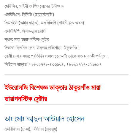
মেডিসিন, গাইনী ও শিশু রোগের চিকিৎসক
এমবিবিএস, সিসিডি (ডায়াবেটলজি)
সিএমইউ (আল্ট্রাসাউন্ড), এমসিজিপি (গাইনী এন্ড অবস)
এমসিজিপি, অ্যাডভান্স কোর্স
স্থান: মায়া ডায়াগনস্টিক সেন্টার
ঠিকানা: ক্লিনিক লেন, উত্তর হাজিপাড়া, ঠাকুরগাঁও।
রোগী দেখার সময়: প্রতিদিন সকাল ১১.০০টা থেকে রাত ৮.০০টা পর্যন্ত।
সিরিয়াল নাম্বার: +৮৮০১৭৭৮-৪৩৩৬০৪, +৮৮০১৭২৭-২২২৬৫৭
ইউরোলজি বিশেষজ্ঞ ডাক্তার ঠাকুরগাঁও মায়া
ডায়াগনস্টিক সেন্টার
ডাঃ মোঃ আব্দুল আউয়াল হোসেন
এমবিবিএস (ঢাকা), বিসিএস (স্বাস্থ্য)