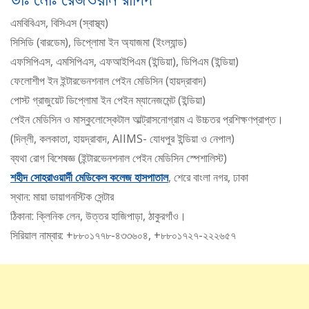
এমবিবিএস, বিসিএস (স্বাস্থ্য)
সিসিডি (বারডেম), ডিপ্লোমা ইন অ্যাজমা (ইংল্যান্ড)
এফসিপিএস, এমসিপিএস, এফআইপিএম (ইন্ডিয়া), ডিপিএম (ইন্ডিয়া)
ফেলোশীপ ইন ইন্টারভেনশনাল পেইন মেডিসিন (হায়দ্রাবাদ)
পোস্ট গ্রাজুয়েট ডিপ্লোমা ইন পেইন ম্যানেজমেন্ট (ইন্ডিয়া)
পেইন মেডিসিন ও মাস্কুলোস্কেটাল আল্ট্রাসনোগ্রাম এ উচ্চতর প্রশিক্ষণপ্রাপ্ত।
(দিল্লী, কলকাতা, হায়দ্রাবাদ, AIIMS- যোধপুর ইন্ডিয়া ও নেপাল)
ব্যথা রোগ বিশেষজ্ঞ (ইন্টারভেনশনাল পেইন মেডিসিন স্পেশালিস্ট)
শহীদ সোহরাওয়ার্দী মেডিকেল কলেজ হাসপাতাল
, শেরে বাংলা নগর, ঢাকা
স্থান: মায়া ডায়াগনস্টিক সেন্টার
ঠিকানা: ক্লিনিক লেন, উত্তর হাজিপাড়া, ঠাকুরগাঁও।
সিরিয়াল নাম্বার: +৮৮০১৭৭৮-৪৩৩৬০৪, +৮৮০১৭২৭-২২২৬৫৭