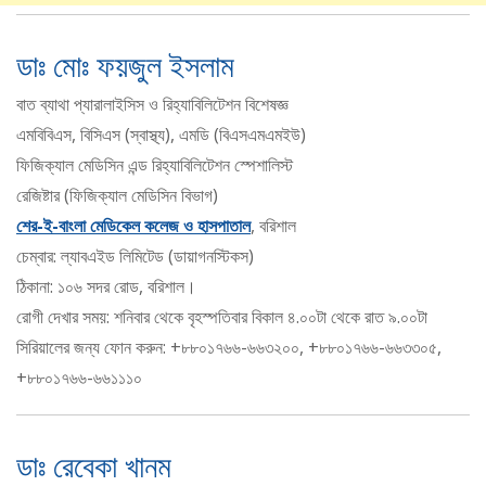
ডাঃ মোঃ ফয়জুল ইসলাম
বাত ব্যাথা প্যারালাইসিস ও রিহ্যাবিলিটেশন বিশেষজ্ঞ
এমবিবিএস, বিসিএস (স্বাস্থ্য), এমডি (বিএসএমএমইউ)
ফিজিক্যাল মেডিসিন এন্ড রিহ্যাবিলিটেশন স্পেশালিস্ট
রেজিষ্টার (ফিজিক্যাল মেডিসিন বিভাগ)
শের-ই-বাংলা মেডিকেল কলেজ ও হাসপাতাল
, বরিশাল
চেম্বার: ল্যাবএইড লিমিটেড (ডায়াগনস্টিকস)
ঠিকানা: ১০৬ সদর রোড, বরিশাল।
রোগী দেখার সময়: শনিবার থেকে বৃহস্পতিবার বিকাল ৪.০০টা থেকে রাত ৯.০০টা
সিরিয়ালের জন্য ফোন করুন: +৮৮০১৭৬৬-৬৬৩২০০, +৮৮০১৭৬৬-৬৬৩৩০৫,
+৮৮০১৭৬৬-৬৬১১১০
ডাঃ রেবেকা খানম