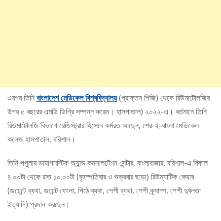
এরপর তিনি
বাংলাদেশ মেডিকেল বিশ্ববিদ্যালয়
(প্রাক্তন পিজি) থেকে রিউমাটোলজির
উপর ৫ বছরের এমডি ডিগ্রি সম্পন্ন করেন। হাসপাতাল) ২০২২-এ। বর্তমানে তিনি
রিউমাটোলজি বিভাগে রেজিস্ট্রার হিসেবে কর্মরত আছেন, শের-ই-বাংলা মেডিকেল
কলেজ হাসপাতাল, বরিশাল।
তিনি পপুলার ডায়াগনস্টিক অ্যান্ড কনসালটেশন সেন্টার, বাংলাবাজার, বরিশাল-এ বিকাল
৪.০০টা থেকে রাত ১০.০০টা (বৃহস্পতিবার ও শুক্রবার ছাড়া) রিউম্যাটিক কেয়ার
(জয়েন্টে ব্যথা, জয়েন্ট ফোলা, পিঠে ব্যথা, পেশী ব্যথা, পেশী ক্র্যাম্প, পেশী দুর্বলতা
ইত্যাদি) প্রদান করছেন।