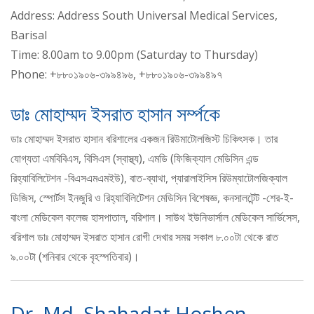
Address: Address South Universal Medical Services,
Barisal
Time: 8.00am to 9.00pm (Saturday to Thursday)
Phone: +৮৮০১৯০৬-৩৯৯৪৯৬, +৮৮০১৯০৬-৩৯৯৪৯৭
ডাঃ মোহাম্মদ ইসরাত হাসান সর্ম্পকে
ডাঃ মোহাম্মদ ইসরাত হাসান বরিশালের একজন রিউমাটোলজিস্ট চিকিৎসক। তার
যোগ্যতা এমবিবিএস, বিসিএস (স্বাস্থ্য), এমডি (ফিজিক্যাল মেডিসিন এন্ড
রিহ্যাবিলিটেশন -বিএসএমএমইউ), বাত-ব্যাথা, প্যারালাইসিস রিউম্যাটোলজিক্যাল
ডিজিস, স্পোর্টস ইনজুরি ও রিহ্যাবিলিটেশন মেডিসিন বিশেষজ্ঞ, কনসালটেন্ট -শের-ই-
বাংলা মেডিকেল কলেজ হাসপাতাল, বরিশাল। সাউথ ইউনিভার্সাল মেডিকেল সার্ভিসেস,
বরিশাল ডাঃ মোহাম্মদ ইসরাত হাসান রোগী দেখার সময় সকাল ৮.০০টা থেকে রাত
৯.০০টা (শনিবার থেকে বৃহস্পতিবার)।
Dr. Md. Shahadat Hoshen