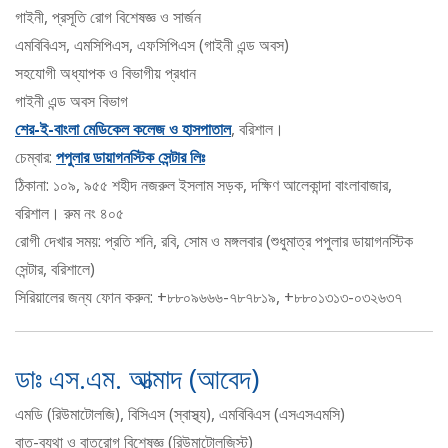
গাইনী, প্রসূতি রোগ বিশেষজ্ঞ ও সার্জন
এমবিবিএস, এমসিপিএস, এফসিপিএস (গাইনী এন্ড অবস)
সহযোগী অধ্যাপক ও বিভাগীয় প্রধান
গাইনী এন্ড অবস বিভাগ
শের-ই-বাংলা মেডিকেল কলেজ ও হাসপাতাল
, বরিশাল।
চেম্বার:
পপুলার ডায়াগনস্টিক সেন্টার লিঃ
ঠিকানা: ১০৯, ৯৫৫ শহীদ নজরুল ইসলাম সড়ক, দক্ষিণ আলেকান্দা বাংলাবাজার,
বরিশাল। রুম নং ৪০৫
রোগী দেখার সময়: প্রতি শনি, রবি, সোম ও মঙ্গলবার (শুধুমাত্র পপুলার ডায়াগনস্টিক
সেন্টার, বরিশালে)
সিরিয়ালের জন্য ফোন করুন: +৮৮০৯৬৬৬-৭৮৭৮১৯, +৮৮০১৩১৩-০৩২৬৩৭
ডাঃ এস.এম. আত্মাদ (আবেদ)
এমডি (রিউমাটোলজি), বিসিএস (স্বাস্থ্য), এমবিবিএস (এসএসএমসি)
বাত-ব্যথা ও বাতরোগ বিশেষজ্ঞ (রিউমাটোলজিস্ট)