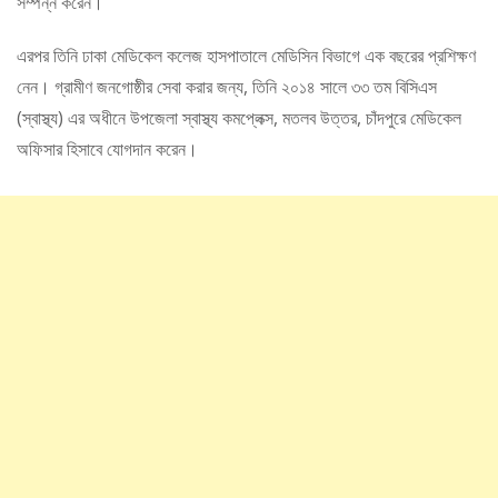
সম্পন্ন করেন।
এরপর তিনি ঢাকা মেডিকেল কলেজ হাসপাতালে মেডিসিন বিভাগে এক বছরের প্রশিক্ষণ
নেন। গ্রামীণ জনগোষ্ঠীর সেবা করার জন্য, তিনি ২০১৪ সালে ৩৩ তম বিসিএস
(স্বাস্থ্য) এর অধীনে উপজেলা স্বাস্থ্য কমপ্লেক্স, মতলব উত্তর, চাঁদপুরে মেডিকেল
অফিসার হিসাবে যোগদান করেন।