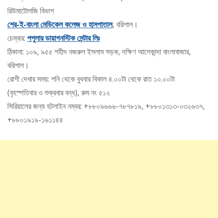
রিউমাটোলজি বিভাগ
শের-ই-বাংলা মেডিকেল কলেজ ও হাসপাতাল
, বরিশাল।
চেম্বার:
পপুলার ডায়াগনস্টিক সেন্টার লিঃ
ঠিকানা: ১০৯, ৯৫৫ শহীদ নজরুল ইসলাম সড়ক, দক্ষিণ আলেকান্দা বাংলাবাজার,
বরিশাল।
রোগী দেখার সময়: শনি থেকে বুধবার বিকাল ৪.০০টা থেকে রাত ১০.০০টা
(বৃহস্পতিবার ও শুক্রবার বন্ধ), রুম নং ৫১২
সিরিয়ালের জন্য হটলাইন নম্বর: +৮৮০৯৬৬৬-৭৮৭৮১৯, +৮৮০১৩১৩-০৩২৬৩৭,
+৮৮০১৯১৯-১৬১১৪৪