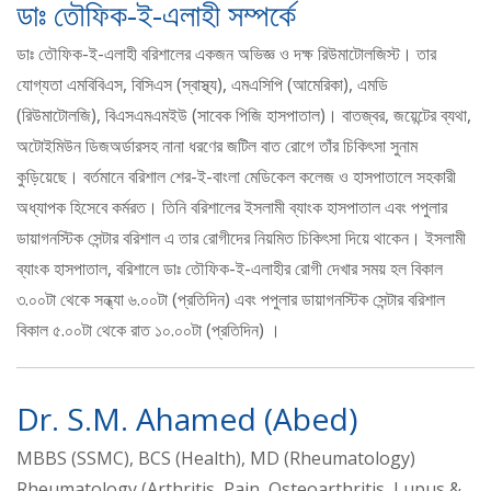
ডাঃ তৌফিক-ই-এলাহী সম্পর্কে
ডাঃ তৌফিক-ই-এলাহী বরিশালের একজন অভিজ্ঞ ও দক্ষ রিউমাটোলজিস্ট। তার
যোগ্যতা এমবিবিএস, বিসিএস (স্বাস্থ্য), এমএসিপি (আমেরিকা), এমডি
(রিউমাটোলজি), বিএসএমএমইউ (সাবেক পিজি হাসপাতাল)। বাতজ্বর, জয়েন্টের ব্যথা,
অটোইমিউন ডিজঅর্ডারসহ নানা ধরণের জটিল বাত রোগে তাঁর চিকিৎসা সুনাম
কুড়িয়েছে। বর্তমানে বরিশাল শের-ই-বাংলা মেডিকেল কলেজ ও হাসপাতালে সহকারী
অধ্যাপক হিসেবে কর্মরত। তিনি বরিশালের ইসলামী ব্যাংক হাসপাতাল এবং পপুলার
ডায়াগনস্টিক সেন্টার বরিশাল এ তার রোগীদের নিয়মিত চিকিৎসা দিয়ে থাকেন। ইসলামী
ব্যাংক হাসপাতাল, বরিশালে ডাঃ তৌফিক-ই-এলাহীর রোগী দেখার সময় হল বিকাল
৩.০০টা থেকে সন্ধ্যা ৬.০০টা (প্রতিদিন) এবং পপুলার ডায়াগনস্টিক সেন্টার বরিশাল
বিকাল ৫.০০টা থেকে রাত ১০.০০টা (প্রতিদিন) ।
Dr. S.M. Ahamed (Abed)
MBBS (SSMC), BCS (Health), MD (Rheumatology)
Rheumatology (Arthritis, Pain, Osteoarthritis, Lupus &