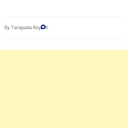
By
Tarapada Roy
0