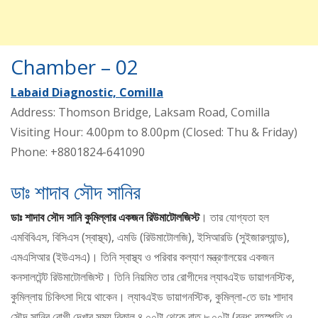
Chamber – 02
Labaid Diagnostic, Comilla
Address: Thomson Bridge, Laksam Road, Comilla
Visiting Hour: 4.00pm to 8.00pm (Closed: Thu & Friday)
Phone: +8801824-641090
ডাঃ শাদাব সৌদ সানির
ডাঃ শাদাব সৌদ সানি কুমিল্লার একজন রিউমাটোলজিস্ট
। তার যোগ্যতা হল
এমবিবিএস, বিসিএস (স্বাস্থ্য), এমডি (রিউমাটোলজি), ইসিআরডি (সুইজারল্যান্ড),
এমএসিআর (ইউএসএ)। তিনি স্বাস্থ্য ও পরিবার কল্যাণ মন্ত্রণালয়ের একজন
কনসালটেন্ট রিউমাটোলজিস্ট। তিনি নিয়মিত তার রোগীদের ল্যাবএইড ডায়াগনস্টিক,
কুমিল্লায় চিকিৎসা দিয়ে থাকেন। ল্যাবএইড ডায়াগনস্টিক, কুমিল্লা-তে ডাঃ শাদাব
সৌদ সানির রোগী দেখার সময় বিকাল ৪.০০টা থেকে রাত ৮.০০টা (বন্ধ: বৃহস্পতি ও