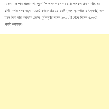
থাকেন। জাপান বাংলাদেশ ফ্রেন্ডশিপ হাসপাতালে ডাঃ মোঃ কামরুল হাসান সজিবের
রোগী দেখার সময় সন্ধ্যা ৭.৩০টা থেকে রাত ১০.০০টা (বন্ধ: বৃহস্পতি ও শুক্রবার) এবং
ইবনে সিনা ডায়াগনস্টিক সেন্টার, কুমিল্লায় সকাল ১০.০০টা থেকে বিকাল ৫.০০টা
(প্রতি শুক্রবার)।