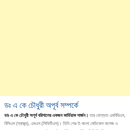
ডঃ এ কে চৌধুরী অপূর্ব সম্পর্কে
ডাঃ এ কে চৌধুরী অপূর্ব বরিশালের একজন কার্ডিয়াক সার্জন।
তার যোগ্যতা এমবিবিএস,
বিসিএস (স্বাস্থ্য), এমএস (সিভিটিএস)। তিনি শের-ই-বাংলা মেডিকেল কলেজ ও