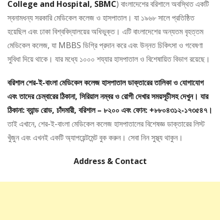
College and Hospital, SBMC
) বাংলাদেশের বরিশালে অবস্থিত একটি
স্বনামধন্য সরকারি মেডিকেল কলেজ ও হাসপাতাল। যা ১৯৬৮ সালে প্রতিষ্ঠিত
হয়েছিল এবং ঢাকা বিশ্ববিদ্যালয়ের অধিভুক্ত। এটি বাংলাদেশের অন্যতম বৃহত্তম
মেডিকেল কলেজ, যা MBBS ডিগ্রি প্রদান করে এবং উন্নত চিকিৎসা ও গবেষণা
সুবিধা দিয়ে থাকে। যার মধ্যে ১০০০ শয্যার হাসপাতাল ও বিশেষায়িত বিভাগ রয়েছে।
বরিশাল শের-ই-বাংলা মেডিকেল কলেজ হাসপাতাল ডাক্তারের তালিকা ও যোগাযোগ
এবং তাদের চেম্বারের ঠিকানা, সিরিয়াল নম্বর ও রোগী দেখার সময়সূচীসহ দেখুন। যার
ঠিকানা: ব্যান্ড রোড, চাঁদমারী, বরিশাল – ৮২০০ এবং ফোন: +৮৮০৪৩১২-১৭৩৫৪৭।
তাই এখানে, শের-ই-বাংলা মেডিকেল কলেজ হাসপাতালের বিশেষজ্ঞ ডাক্তারের লিস্ট
খুঁজুন এবং এখনই একটি অ্যাপয়েন্টমেন্ট বুক করুন। সেবা নিন সুস্থ্য থাকুন।
Address & Contact