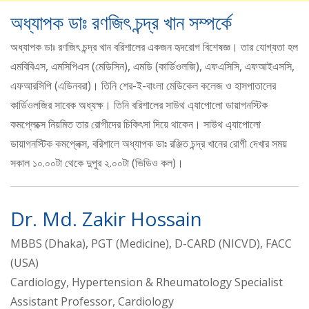
অধ্যাপক ডাঃ রণজিৎ চন্দ্র খান সম্পর্কে
অধ্যাপক ডাঃ রণজিৎ চন্দ্র খান বরিশালের একজন হৃদরোগ বিশেষজ্ঞ। তার যোগ্যতা হল
এমবিবিএস, এমসিপিএস (মেডিসিন), এমডি (কার্ডিওলজি), এফএসিসি, এফআইএসসি,
এফআরসিপি (এডিনবরা)। তিনি শের-ই-বাংলা মেডিকেল কলেজ ও হাসপাতালের
কার্ডিওলজির সাবেক অধ্যক্ষ। তিনি বরিশালের সাউথ এ্যাপোলো ডায়াগনস্টিক
কমপ্লেক্সে নিয়মিত তার রোগীদের চিকিৎসা দিয়ে থাকেন। সাউথ এ্যাপোলো
ডায়াগনস্টিক কমপ্লেক্স, বরিশালে অধ্যাপক ডাঃ রঞ্জিত চন্দ্র খানের রোগী দেখার সময়
সকাল ১০.০০টা থেকে দুপুর ২.০০টা (ভিডিও কল)।
Dr. Md. Zakir Hossain
MBBS (Dhaka), PGT (Medicine), D-CARD (NICVD), FACC
(USA)
Cardiology, Hypertension & Rheumatology Specialist
Assistant Professor, Cardiology