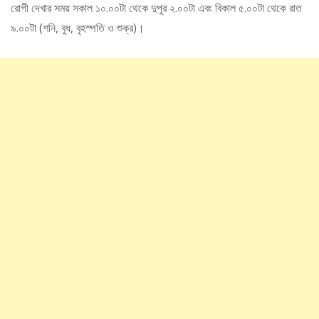
রোগী দেখার সময় সকাল ১০.০০টা থেকে দুপুর ২.০০টা এবং বিকাল ৫.০০টা থেকে রাত
৯.০০টা (শনি, বুধ, বৃহস্পতি ও শুক্র)।