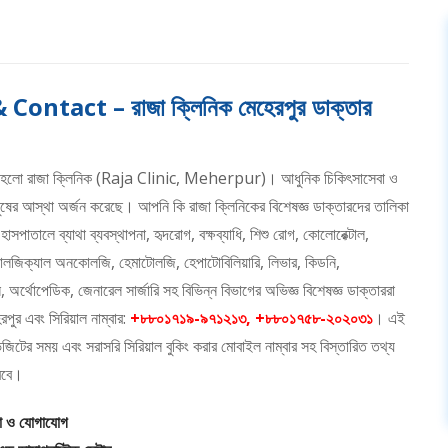
ntact – রাজা ক্লিনিক মেহেরপুর ডাক্তার
ষ্ঠান হলো রাজা ক্লিনিক (Raja Clinic, Meherpur)। আধুনিক চিকিৎসাসেবা ও
 মানুষের আস্থা অর্জন করেছে। আপনি কি রাজা ক্লিনিকের বিশেষজ্ঞ ডাক্তারদের তালিকা
াতালে ব্যাথা ব্যবস্থাপনা, হৃদরোগ, বক্ষব্যাধি, শিশু রোগ, কোলোরেক্টাল,
োকোলজিক্যাল অনকোলজি, হেমাটোলজি, হেপাটোবিলিয়ারি, লিভার, কিডনি,
অর্থোপেডিক, জেনারেল সার্জারি সহ বিভিন্ন বিভাগের অভিজ্ঞ বিশেষজ্ঞ ডাক্তাররা
রপুর এবং সিরিয়াল নাম্বার:
+৮৮০১৭১৯-৯৭১২১৩, +৮৮০১৭৫৮-২০২০৩১
। এই
জিটের সময় এবং সরাসরি সিরিয়াল বুকিং করার মোবাইল নাম্বার সহ বিস্তারিত তথ্য
রবে।
না ও যোগাযোগ