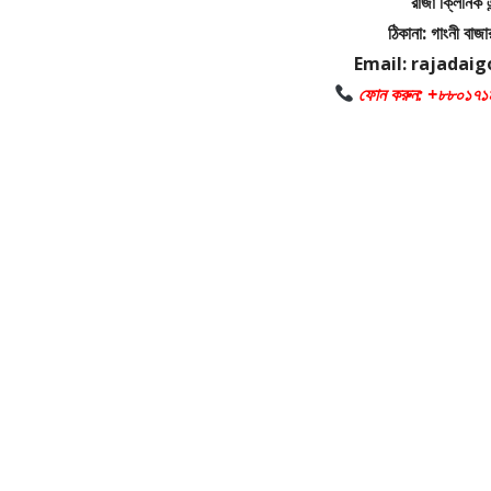
রাজা ক্লিনিক এ
ঠিকানা: গাংনী বাজা
Email: rajadai
ফোন করুন: +৮৮০১৭