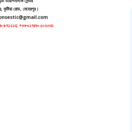
ন্ড ডায়াগনস্টিক সেন্টার
র, কুষ্টিয়া রোড, মেহেরপুর।
gonsestic@gmail.com
১৯-৯৭১২১৩, +৮৮০১৭৫৮-২০২০৩১