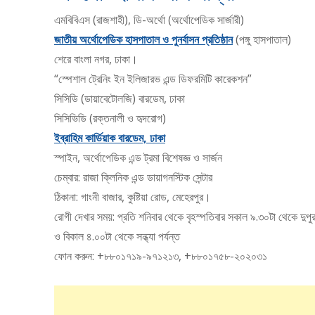
এমবিবিএস (রাজশাহী), ডি-অর্থো (অর্থোপেডিক সার্জারী)
জাতীয় অর্থোপেডিক হাসপাতাল ও পুনর্বাসন প্রতিষ্ঠান
(পঙ্গু হাসপাতাল)
শেরে বাংলা নগর, ঢাকা।
“স্পেশাল ট্রেনিং ইন ইলিজারভ এন্ড ডিফরমিটি কারেকশন”
সিসিডি (ডায়াবেটোলজি) বারডেম, ঢাকা
সিসিভিডি (রক্তনালী ও হৃদরোগ)
ইব্রাহিম কার্ডিয়াক বারডেম, ঢাকা
স্পাইন, অর্থোপেডিক এন্ড ট্রমা বিশেষজ্ঞ ও সার্জন
চেম্বার: রাজা ক্লিনিক এন্ড ডায়াগনস্টিক সেন্টার
ঠিকানা: গাংনী বাজার, কুষ্টিয়া রোড, মেহেরপুর।
রোগী দেখার সময়: প্রতি শনিবার থেকে বৃহস্পতিবার সকাল ৯.৩০টা থেকে ‍দুপুর
ও বিকাল ৪.০০টা থেকে সন্ধ্যা পর্যন্ত
ফোন করুন: +৮৮০১৭১৯-৯৭১২১৩, +৮৮০১৭৫৮-২০২০৩১