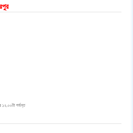
রপুর
র ১২.০০টা পর্যন্ত