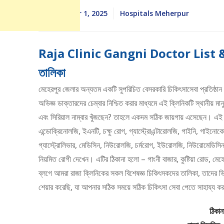
December 1, 2025
Hospitals Meherpur
Raja Clinic Gangni Doctor List & Co
তালিকা
মেহেরপুর জেলার অন্যতম একটি সুপরিচিত বেসরকারি চিকিৎসাসেবা প্রতি
অভিজ্ঞ ডাক্তারদের চেম্বার নিশ্চিত করার মাধ্যমে এই ক্লিনিকটি স্থানীয়
এবং সিরিয়াল নাম্বার খুঁজছেন? তাহলে একদম সঠিক জায়গায় এসেছেন। এই হাসপ
এন্ডোক্রিনোলজি, ইএনটি, চক্ষু রোগ, গ্যাস্ট্রোএন্টারোলজি, গাইনি, গাইন
গ্যাস্ট্রোলিভার, মেডিসিন, নিউরোলজি, চর্মরোগ, ইউরোলজি, নিউরোমেডিসিন, 
নিয়মিত রোগী দেখেন। এটির ঠিকানা হলো – গাংনী বাজার, কুষ্টিয়া রোড, মেহে
ব্লগে আমরা রাজা ক্লিনিকের সকল বিশেষজ্ঞ চিকিৎসকদের তালিকা, তাদের ভি
শেয়ার করেছি, যা আপনার সঠিক সময়ে সঠিক চিকিৎসা সেবা পেতে সাহায্য ক
ঠিকা