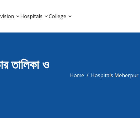
List, Doctor Listing
vision
Hospitals
College
তার তালিকা ও
Home
Hospitals Meherpur