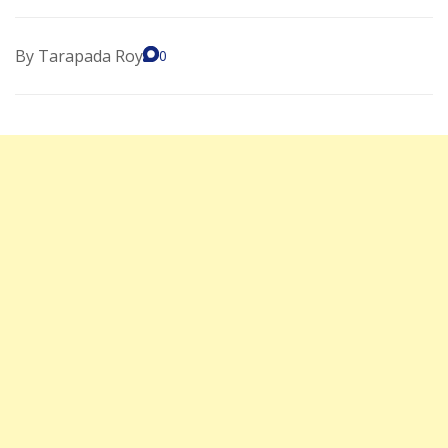
By
Tarapada Roy
0