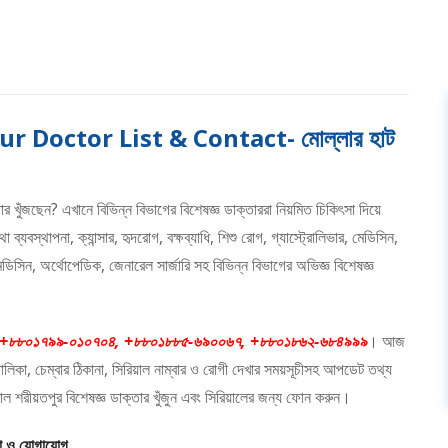
 Doctor List & Contact- মোল্লার হাট
ার খুঁজছেন? এখানে বিভিন্ন বিভাগের বিশেষজ্ঞ ডাক্তাররা নিয়মিত চিকিৎসা দিয়ে
যবস্থাপনা, ক্যান্সার, হৃদরোগ, বক্ষব্যাধি, শিশু রোগ, গ্যাস্ট্রোলিভার, মেডিসিন,
িসিন, অর্থোপেডিক, জেনারেল সার্জারি সহ বিভিন্ন বিভাগের অভিজ্ঞ বিশেষজ্ঞ
+৮৮০১৭৯৯-০১০৭০৪, +৮৮০১৮৮৫-৬৯০০৬৭, +৮৮০১৮৬২-৬৮৪৯৯৯
। আজ
ালিকা, চেম্বার ঠিকানা, সিরিয়াল নাম্বার ও রোগী দেখার সময়সূচীসহ আপডেট তথ্য
তাল শরীয়তপুর বিশেষজ্ঞ ডাক্তার খুঁজুন এবং সিরিয়ালের জন্য ফোন করুন।
না ও যোগাযোগ