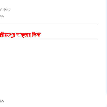
া পর্যন্ত
০৬৭
রীয়তপুর ডাক্তার লিস্ট
০৬৭