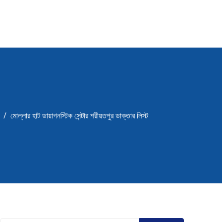
মোল্লার হাট ডায়াগনস্টিক সেন্টার শরীয়তপুর ডাক্তার লিস্ট