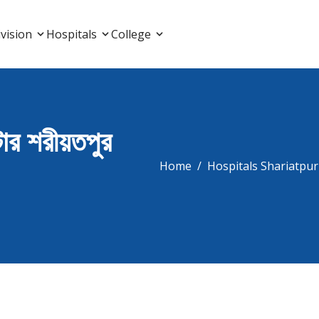
List, Doctor Listing
vision
Hospitals
College
্টার শরীয়তপুর
Home
Hospitals Shariatpur