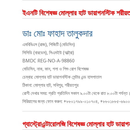
ইএনটি বিশেষজ্ঞ মোল্লার হাট ডায়াগনস্টিক শরীয়ত
ডাঃ মোঃ ফাহাদ তালুকদার
এমবিবিএস (রাজ), পিজিটি (মেডিসিন)
সিসিডি (বারডেম), সিএমইউ (আল্ট্রা)
BMDC REG-NO-A-98860
মেডিসিন, নাক, কান, গলা ও শিশু রোগ বিশেষজ্ঞ
চেম্বার: মোল্লার হাট ডায়াগনস্টিক সেন্টার এন্ড হাসপাতাল
ঠিকানা: মোল্লার হাট, সখিপুর, শরীয়তপুর
রোগী দেখার সময়: প্রতি প্রতিদিন সকাল ৯.০০টা থেকে রাত ৮.০০টা পর্যন্ত
সিরিয়ালের জন্য ফোন করুন: +৮৮০১৭৯৯-০১০৭০৪, +৮৮০১৮৮৫-৬৯০
গ্যাস্ট্রোএন্টারোলজি বিশেষজ্ঞ মোল্লার হাট ডায়া