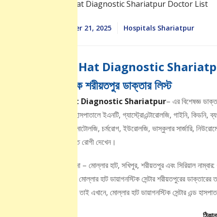
September 21, 2025
Hospitals Shariatpur
Mollar Hat Diagnostic Shariatpur
ডায়াগনস্টিক শরীয়তপুর ডাক্তার লিস্ট
Mollar Hat Diagnostic Shariatpur
– এর বিশেষজ্ঞ ডাক্ত
আসছেন। এই হাসপাতালে ইএনটি, গ্যাস্ট্রোএন্টারোলজি, গাইনি, কিডনি, ব্যথা ব্
নিউরোলজি, রিউমাটোলজি, চর্মরোগ, ইউরোলজি, ভাস্কুলার সার্জারি, নিউরোমেড
ডাক্তাররা নিয়মিত রোগী দেখেন।
এটির সঠিক ঠিকানা – মোল্লার হাট, সখিপুর, শরীয়তপুর এবং সিরিয়াল নাম্বার:
এই পেজে আমরা মোল্লার হাট ডায়াগনস্টিক সেন্টার শরীয়তপুরের ডাক্তারের ত
একসাথে দেখুন। তাই এখানে, মোল্লার হাট ডায়াগনস্টিক সেন্টার এন্ড হাসপা
ঠিকা