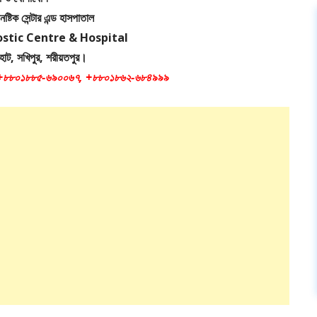
ষ্টিক সেন্টার এন্ড হাসপাতাল
stic Centre & Hospital
 হাট, সখিপুর, শরীয়তপুর।
 +৮৮০১৮৮৫-৬৯০০৬৭, +৮৮০১৮৬২-৬৮৪৯৯৯