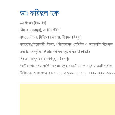
ডাঃ ফরিদুল হক
এমবিবিএস (সিএমসি)
বিসিএস (স্বাস্থ্য), এমডি (থিসিস)
গ্যাস্টোলিভার, সিসিড (বারডেম), সিএমউ (সিমুড)
গ্যাস্ট্রোএন্টারোলজী, লিভার, পরিপাকতন্ত্র, মেডিসিন ও ডায়াবেটিস বিশেষজ্ঞ
চেম্বার: মোল্লার হাট ডায়াগনস্টিক সেন্টার এন্ড হাসপাতাল
ঠিকানা: মোল্লার হাট, সখিপুর, শরীয়তপুর
রোগী দেখার সময়: প্রতি সোমবার দুপুর ২.০০টা থেকে সন্ধ্যা ৬.০০টা পর্যন্ত
সিরিয়ালের জন্য ফোন করুন: +৮৮০১৭৯৯-০১০৭০৪, +৮৮০১৮৮৫-৬৯০