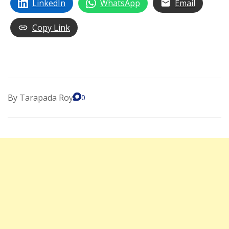
LinkedIn
WhatsApp
Email
Copy Link
By
Tarapada Roy
0