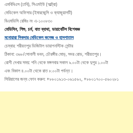
এমবিবিএস (ঢাবি), সিএমইউ (আল্ট্রা)
মেডিকেল অফিসার (ইমারজেন্সি ও ক্যাজুয়ালটি)
বিএমডিসি রেজিঃ নং এ-১০০৮৩০
মেডিসিন, শিশু, চর্ম, বাত ব্যাথা, ডায়াবেটিস বিশেষজ্ঞ
মনোয়ারা সিকদার মেডিকেল কলেজ ও হাসপাতাল
চেম্বার: শরীয়তপুর ডিজিটাল ডায়াগনস্টিক সেন্টার
ঠিকানা: ৩৬৮/সোনালী ভবন, চৌরঙ্গীর মোড়, সদর রোড, শরীয়তপুর।
রোগী দেখার সময়: শনি থেকে মঙ্গলবার সকাল ৯.০০টা থেকে দুপুর ১.০০টা
এবং বিকাল ৪.০০টা থেকে রাত ৮.০০টা পর্যন্ত।
সিরিয়ালের জন্য ফোন করুন: +৮৮০১৯১৩-০৬১৫৬২, +৮৮০১৭০০-৫৬০২৮১