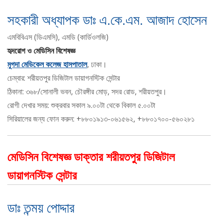
সহকারী অধ্যাপক ডাঃ এ.কে.এম. আজাদ হোসেন
এমবিবিএস (ডিএমসি), এমডি (কার্ডিওলজি)
হৃদরোগ ও মেডিসিন বিশেষজ্ঞ
মুগদা মেডিকেল কলেজ হাসপাতাল
, ঢাকা।
চেম্বার: শরীয়তপুর ডিজিটাল ডায়াগনস্টিক সেন্টার
ঠিকানা: ৩৬৮/সোনালী ভবন, চৌরঙ্গীর মোড়, সদর রোড, শরীয়তপুর।
রোগী দেখার সময়: শুক্রবার সকাল ৯.০০টা থেকে বিকাল ৫.০০টা
সিরিয়ালের জন্য ফোন করুন: +৮৮০১৯১৩-০৬১৫৬২, +৮৮০১৭০০-৫৬০২৮১
মেডিসিন বিশেষজ্ঞ ডাক্তার শরীয়তপুর ডিজিটাল
ডায়াগনস্টিক সেন্টার
ডাঃ তন্ময় পোদ্দার