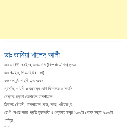
ডাঃ তানিয়া খালেদ আলী
এমডি (ইউক্রেইন), এমএসসি (রিপ্রোডাক্টশন) লন্ডন
এমপিএইস, ডিএমইউ (ঢাকা)
কলসালটেন্ট গাইনী এন্ড অবস
প্রসূতি, গাইনী ও বন্ধ্যত্ব রোগ বিশেষজ্ঞ ও সার্জন
চেম্বার: মক্কা জেনারেল হাসপাতাল
ঠিকানা: চৌরঙ্গী, হাসপাতাল রোড, সদর, শরীয়তপুর।
রোগী দেখার সময়: প্রতি বৃহস্পতি ও শুক্রবার দুপুর ২.০০টা থেকে সন্ধ্যা ৭.০০টা
পর্যন্ত।