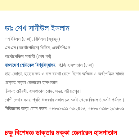
ডাঃ শেখ সাদীউল ইসলাম
এমবিবিএস (ঢাকা), বিসিএস (স্বাস্থ্য)
এম.এস (অর্থোপেডিক্স) থিসিস, এফসিপিএস
অর্থোপেডিক্স সার্জারী (শেষ পর্ব)
বাংলাদেশ মেডিকেল বিশ্ববিদ্যালয়
, পি.জি হাসপাতাল (ঢাকা)
হাড়-জোড়া, হাড়ের ক্ষয় ও বাত ব্যাথা রোগে বিশেষ অভিজ্ঞ ও অর্থপেডিক্স সার্জন
চেম্বার: মক্কা জেনারেল হাসপাতাল
ঠিকানা: চৌরঙ্গী, হাসপাতাল রোড, সদর, শরীয়তপুর।
রোগী দেখার সময়: প্রতি শুক্রবার সকাল ১০.০০টা থেকে বিকাল ৪.০০টা পর্যন্ত।
সিরিয়ালের জন্য ফোন করুন: +৮৮০১৩১৯-৯৬২৪৫৫, +৮৮০১৯১৮-২০৯৮০৯
চক্ষু বিশেষজ্ঞ ডাক্তার মক্কা জেনারেল হাসপাতাল