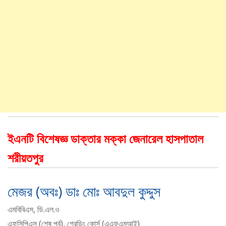
ইএনটি বিশেষজ্ঞ ডাক্তার মক্কা জেনারেল হাসপাতাল
শরীয়তপুর
মেজর (অবঃ) ডাঃ মোঃ আবদুল কুদ্দুস
এমবিবিএস, ডি.এল.ও
এফসিপিএস (শেষ পর্ব), গ্রেডিং কোর্স (এএফএমআই)