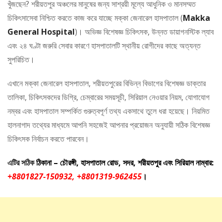
খুঁজছেন? শরীয়তপুর অঞ্চলের মানুষের জন্য সাশ্রয়ী মূল্যে আধুনিক ও মানসম্মত
চিকিৎসাসেবা নিশ্চিত করতে কাজ করে যাচ্ছে মক্কা জেনারেল হাসপাতাল (
Makka
General Hospital
)। অভিজ্ঞ বিশেষজ্ঞ চিকিৎসক, উন্নত ডায়াগনস্টিক ল্যাব
এবং ২৪ ঘণ্টা জরুরি সেবার কারণে হাসপাতালটি স্থানীয় রোগীদের কাছে অত্যন্ত
সুপরিচিত।
এখানে মক্কা জেনারেল হাসপাতাল, শরীয়তপুরের বিভিন্ন বিভাগের বিশেষজ্ঞ ডাক্তার
তালিকা, চিকিৎসকদের ডিগ্রি, চেম্বারের সময়সূচী, সিরিয়াল নেওয়ার নিয়ম, যোগাযোগ
নম্বর এবং হাসপাতাল সম্পর্কিত গুরুত্বপূর্ণ তথ্য একসাথে তুলে ধরা হয়েছে। নিয়মিত
হালনাগাদ তথ্যের মাধ্যমে আপনি সহজেই আপনার প্রয়োজন অনুযায়ী সঠিক বিশেষজ্ঞ
চিকিৎসক নির্বাচন করতে পারবেন।
এটির সঠিক
ঠিকানা – চৌরঙ্গী, হাসপাতাল রোড, সদর, শরীয়তপুর এবং সিরিয়াল নাম্বার:
+8801827-150932, +8801319-962455
।