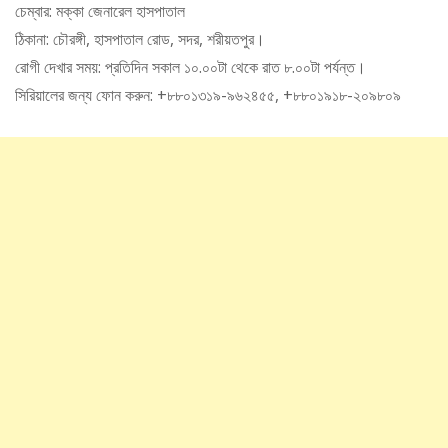
চেম্বার: মক্কা জেনারেল হাসপাতাল
ঠিকানা: চৌরঙ্গী, হাসপাতাল রোড, সদর, শরীয়তপুর।
রোগী দেখার সময়: প্রতিদিন সকাল ১০.০০টা থেকে রাত ৮.০০টা পর্যন্ত।
সিরিয়ালের জন্য ফোন করুন: +৮৮০১৩১৯-৯৬২৪৫৫, +৮৮০১৯১৮-২০৯৮০৯