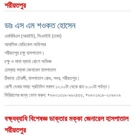
শরীয়তপুর
ডাঃ এস এম শওকত হোসেন
এমবিবিএস (আরইউ), সিএমইউ (ঢাকা)
আবাসিক মেডিকেল অফিসার
শরীয়তপুর চক্ষু হাসপাতাল।
চক্ষু ও মাথা ব্যাথা রোগে অভিজ্ঞ
চেম্বার: মক্কা জেনারেল হাসপাতাল
ঠিকানা: চৌরঙ্গী, হাসপাতাল রোড, সদর, শরীয়তপুর।
রোগী দেখার সময়: প্রতিদিন সকাল ১০.০০টা থেকে রাত ৮.০০টা পর্যন্ত।
সিরিয়ালের জন্য ফোন করুন: +৮৮০১৩১৯-৯৬২৪৫৫, +৮৮০১৯১৮-২০৯৮০৯
বক্ষ্যব্যাধি বিশেষজ্ঞ ডাক্তার মক্কা জেনারেল হাসপাতাল
শরীয়তপুর