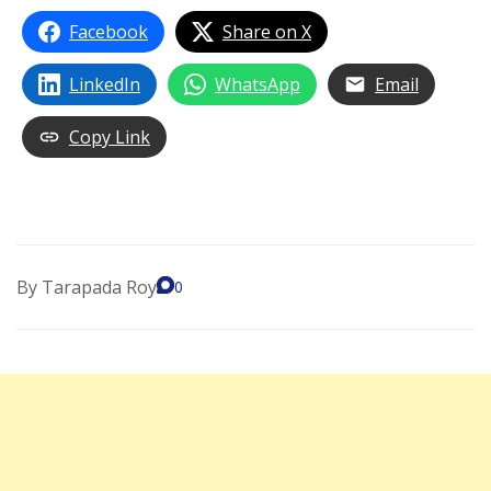
Facebook
Share on X
LinkedIn
WhatsApp
Email
Copy Link
By
Tarapada Roy
0