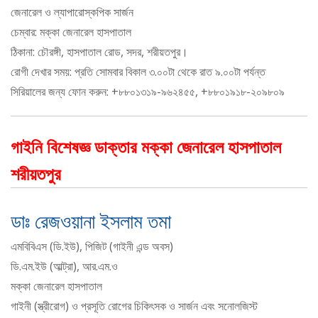
জেনারেল ও ল্যাপারোস্কপিক সার্জন
চেম্বার: মক্কা জেনারেল হাসপাতাল
ঠিকানা: চৌরঙ্গী, হাসপাতাল রোড, সদর, শরীয়তপুর।
রোগী দেখার সময়: প্রতি সোমবার বিকাল ৩.০০টা থেকে রাত ৯.০০টা পর্যন্ত
সিরিয়ালের জন্য ফোন করুন: +৮৮০১৩১৯-৯৬২৪৫৫, +৮৮০১৯১৮-২০৯৮০৯
গাইনি বিশেষজ্ঞ ডাক্তার মক্কা জেনারেল হাসপাতাল
শরীয়তপুর
ডাঃ রেজওয়ানা ইসলাম তমা
এমবিবিএস (ডি.ইউ), পিজিট (গাইনী এন্ড অবস)
ডি.এম.ইউ (আল্ট্রা), আর.এম.ও
মক্কা জেনারেল হাসপাতাল
গাইনী (স্ত্রীরোগ) ও প্রসূতি রোগের চিকিৎসক ও সার্জন এবং সনোলজিস্ট