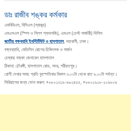
ডাঃ রাজীব শঙ্কর কর্মকার
এমবিবিএস, বিসিএস (স্বাস্থ্য)
এমএসএস (স্পিস ও স্লিপ প্যাথলজি), এমএস (চেস্ট সার্জারী) থিসিস
জাতীয় বক্ষব্যাধি ইনস্টিটিউট ও হাসপাতাল
, মহাখালী, ঢাকা।
বক্ষ্যব্যাধি, মেডিসিন রোগের চিকিৎসক ও সার্জন
চেম্বার: মক্কা জেনারেল হাসপাতাল
ঠিকানা: চৌরঙ্গী, হাসপাতাল রোড, সদর, শরীয়তপুর।
রোগী দেখার সময়: প্রতি বৃহস্পতিবার বিকাল ৩.০০টা থেকে রাত ৯.০০টা পর্যন্ত।
সিরিয়ালের জন্য ফোন করুন: +৮৮০১৩১৯-৯৬২৪৫৫, +৮৮০১৯১৮-২০৯৮০৯