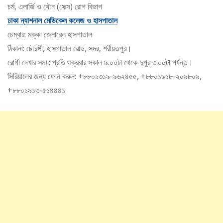
চর্ম, এলার্জি ও যৌন (সেক্স) রোগ বিভাগ
ঢাকা ন্যাশনাল মেডিকেল কলেজ ও হাসপাতাল
চেম্বার: মক্কা জেনারেল হাসপাতাল
ঠিকানা: চৌরঙ্গী, হাসপাতাল রোড, সদর, শরীয়তপুর।
রোগী দেখার সময়: প্রতি শুক্রবার সকাল ৯.০০টা থেকে দুপুর ৩.০০টা পর্যন্ত।
সিরিয়ালের জন্য ফোন করুন: +৮৮০১৩১৯-৯৬২৪৫৫, +৮৮০১৯১৮-২০৯৮০৯,
+৮৮০১৯১৩-৫১৪৪৪১