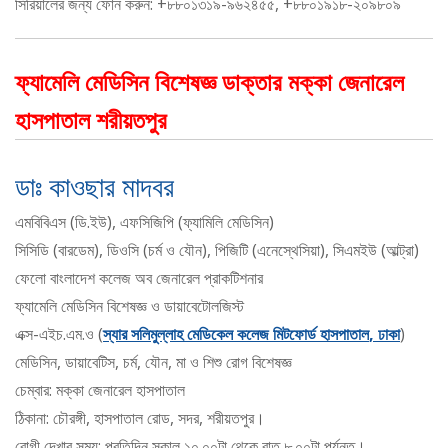
সিরিয়ালের জন্য ফোন করুন: +৮৮০১৩১৯-৯৬২৪৫৫, +৮৮০১৯১৮-২০৯৮০৯
ফ্যামেলি মেডিসিন বিশেষজ্ঞ ডাক্তার মক্কা জেনারেল
হাসপাতাল শরীয়তপুর
ডাঃ কাওছার মাদবর
এমবিবিএস (ডি.ইউ), এফসিজিপি (ফ্যামিলি মেডিসিন)
সিসিডি (বারডেম), ডিওসি (চর্ম ও যৌন), পিজিটি (এনেস্থেসিয়া), সিএমইউ (আল্ট্রা)
ফেলো বাংলাদেশ কলেজ অব জেনারেল প্রাকটিশনার
ফ্যামেলি মেডিসিন বিশেষজ্ঞ ও ডায়াবেটোলজিস্ট
এক্স-এইচ.এম.ও (
স্যার সলিমুল্লাহ মেডিকেল কলেজ মিটফোর্ড হাসপাতাল
, ঢাকা
)
মেডিসিন, ডায়াবেটিস, চর্ম, যৌন, মা ও শিশু রোগ বিশেষজ্ঞ
চেম্বার: মক্কা জেনারেল হাসপাতাল
ঠিকানা: চৌরঙ্গী, হাসপাতাল রোড, সদর, শরীয়তপুর।
রোগী দেখার সময়: প্রতিদিন সকাল ১০.০০টা থেকে রাত ৮.০০টা পর্যন্ত।