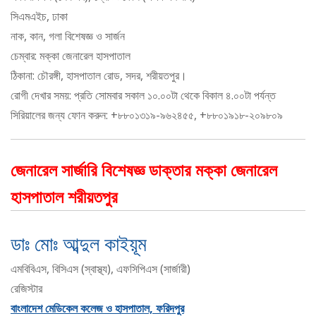
সিএমএইচ, ঢাকা
নাক, কান, গলা বিশেষজ্ঞ ও সার্জন
চেম্বার: মক্কা জেনারেল হাসপাতাল
ঠিকানা: চৌরঙ্গী, হাসপাতাল রোড, সদর, শরীয়তপুর।
রোগী দেখার সময়: প্রতি সোমবার সকাল ১০.০০টা থেকে বিকাল ৪.০০টা পর্যন্ত
সিরিয়ালের জন্য ফোন করুন: +৮৮০১৩১৯-৯৬২৪৫৫, +৮৮০১৯১৮-২০৯৮০৯
জেনারেল সার্জারি বিশেষজ্ঞ ডাক্তার মক্কা জেনারেল
হাসপাতাল শরীয়তপুর
ডাঃ মোঃ আব্দুল কাইয়ূম
এমবিবিএস, বিসিএস (স্বাস্থ্য), এফসিপিএস (সার্জারী)
রেজিস্টার
বাংলাদেশ মেডিকেল কলেজ ও হাসপাতাল, ফরিদপুর