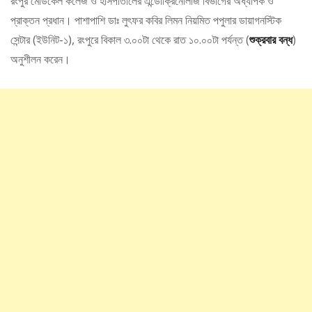
রংপুর মেডিকেল কলেজ ও হাসপাতালের এন্ডোক্রিনোলজি বিভাগের অধ্যাপক ও
প্রাক্তন প্রধান। পাশাপাশি ডাঃ লুৎফর কবির লিমন নিয়মিত পপুলার ডায়াগনস্টিক
সেন্টার (ইউনিট-১), রংপুরে বিকাল ৩.০০টা থেকে রাত ১০.০০টা পর্যন্ত (
শুক্রবার বন্ধ
)
অনুশীলন করেন।