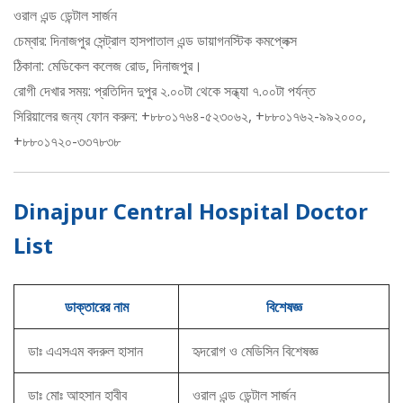
ওরাল এন্ড ডেন্টাল সার্জন
চেম্বার: দিনাজপুর সেন্ট্রাল হাসপাতাল এন্ড ডায়াগনস্টিক কমপ্লেক্স
ঠিকানা: মেডিকেল কলেজ রোড, দিনাজপুর।
রোগী দেখার সময়: প্রতিদিন দুপুর ২.০০টা থেকে সন্ধ্যা ৭.০০টা পর্যন্ত
সিরিয়ালের জন্য ফোন করুন: +৮৮০১৭৬৪-৫২৩০৬২, +৮৮০১৭৬২-৯৯২০০০,
+৮৮০১৭২০-৩৩৭৮৩৮
Dinajpur Central Hospital Doctor
List
ডাক্তারের নাম
বিশেষজ্ঞ
ডাঃ এএসএম বদরুল হাসান
হৃদরোগ ও মেডিসিন বিশেষজ্ঞ
ডাঃ মোঃ আহসান হাবীব
ওরাল এন্ড ডেন্টাল সার্জন