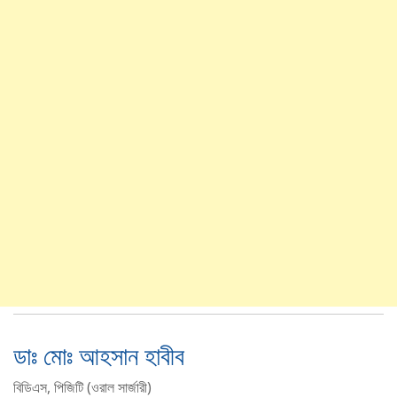
ডাঃ মোঃ আহসান হাবীব
বিডিএস, পিজিটি (ওরাল সার্জারী)