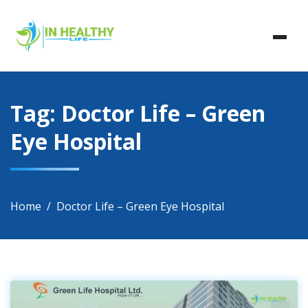
Skip
In Healthy Life, Healthy Life, Health Life, Doctor List,
to
In Healthy Life
Doctor Listing
content
Tag:
Doctor Life – Green
Eye Hospital
Home
Doctor Life – Green Eye Hospital