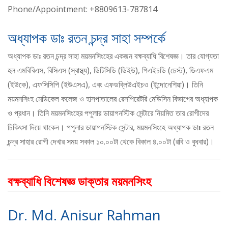
Phone/Appointment: +8809613-787814
অধ্যাপক ডাঃ রতন চন্দ্র সাহা সম্পর্কে
অধ্যাপক ডাঃ রতন চন্দ্র সাহা ময়মনসিংহের একজন বক্ষব্যাধি বিশেষজ্ঞ। তার যোগ্যতা
হল এমবিবিএস, বিসিএস (স্বাস্থ্য), ডিটিসিডি (ডিইউ), পিএইচডি (চেস্ট), ডিএফএম
(ইউকে), এফসিসিপি (ইউএসএ), এবং এফডব্লিউএইচও (ইন্দোনেশিয়া)। তিনি
ময়মনসিংহ মেডিকেল কলেজ ও হাসপাতালের রেসপিরেটরি মেডিসিন বিভাগের অধ্যাপক
ও প্রধান। তিনি ময়মনসিংহের পপুলার ডায়াগনস্টিক সেন্টারে নিয়মিত তার রোগীদের
চিকিৎসা দিয়ে থাকেন। পপুলার ডায়াগনস্টিক সেন্টার, ময়মনসিংহে অধ্যাপক ডাঃ রতন
চন্দ্র সাহার রোগী দেখার সময় সকাল ১০.০০টা থেকে বিকাল ৪.০০টা (রবি ও বুধবার)।
বক্ষব্যাধি বিশেষজ্ঞ ডাক্তার ময়মনসিংহ
Dr. Md. Anisur Rahman