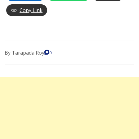
Copy Link
By
Tarapada Roy
0