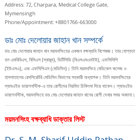
Address: 72, Charpara, Medical College Gate,
Mymensingh
Phone/Appointment: +8801766-663000
ডাঃ মোঃ দেলোয়ার জাহান খান সম্পর্কে
ডাঃ মোঃ দেলোয়ার জাহান খান ময়মনসিংহের একজন বক্ষব্যাধি বিশেষজ্ঞ। তার যোগ্যতা
হল এমবিবিএস, বিসিএস (স্বাস্থ্য), ডিটিসিডি (বিএসএমএমইউ), এফসিসিপি
(ইউএসএ), এবং এফসিপিএস (মেডিসিন)। তিনি ময়মনসিংহ মেডিকেল কলেজ ও
হাসপাতালের রেসপিরেটরি মেডিসিন বিভাগের সহকারী অধ্যাপক। তিনি ময়মনসিংহের
ল্যাবএইড ডায়াগনস্টিক-এ তার রোগীদের নিয়মিত চিকিৎসা দিয়ে থাকেন। ল্যাবএইড
ডায়াগনস্টিক, ময়মনসিংহে ডাঃ মোঃ দেলোয়ার জাহান খানের রোগী দেখার সময় অজানা।
ময়মনসিংহ বক্ষব্যাধি ডাক্তার লিস্ট
Dr. S. M. Sharif Uddin Pathan