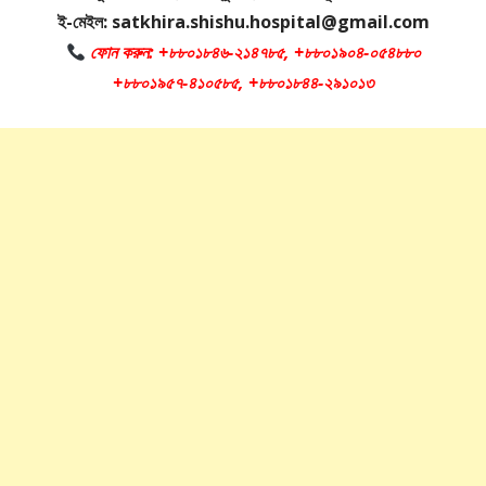
ই-মেইল: satkhira.shishu.hospital@gmail.com
ফোন করুন: +৮৮০১৮৪৬-২১৪৭৮৫, +৮৮০১৯০৪-০৫৪৮৮০
+৮৮০১৯৫৭-৪১০৫৮৫, +৮৮০১৮৪৪-২৯১০১৩