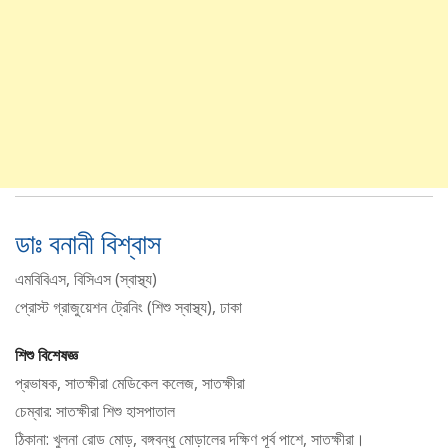
ডাঃ বনানী বিশ্বাস
এমবিবিএস, বিসিএস (স্বাস্থ্য)
প্রোস্ট গ্রাজুয়েশন ট্রেনিং (শিশু স্বাস্থ্য), ঢাকা
শিশু বিশেষজ্ঞ
প্রভাষক, সাতক্ষীরা মেডিকেল কলেজ, সাতক্ষীরা
চেম্বার: সাতক্ষীরা শিশু হাসপাতাল
ঠিকানা: খুলনা রোড মোড়, বঙ্গবন্ধু মোড়ালের দক্ষিণ পূর্ব পাশে, সাতক্ষীরা।