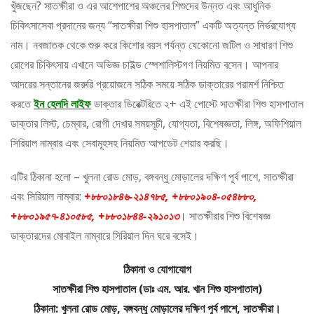
খুঁজছেন? সাতক্ষীরা ও এর আশেপাশের অঞ্চলের শিশুদের উন্নত এবং আধুনিক
চিকিৎসাসেবা প্রদানের জন্য “সাতক্ষীরা শিশু হাসপাতাল” একটি অত্যন্ত নির্ভরযোগ্য
নাম। নবজাতক থেকে শুরু করে কিশোর বয়স পর্যন্ত যেকোনো জটিল ও সাধারণ শিশু
রোগের চিকিৎসায় এখানে অভিজ্ঞ চাইল্ড স্পেশালিস্টগণ নিয়মিত বসেন। আপনার
আদরের সন্তানের জরুরি প্রয়োজনে সঠিক সময়ে সঠিক ডাক্তারের পরামর্শ নিশ্চিত
করতে
ইন হেলদি লাইফ
ডাক্তার ডিরেক্টরিতে ২+ এই পোস্টে সাতক্ষীরা শিশু হাসপাতাল
ডাক্তার লিস্ট, চেম্বার, রোগী দেখার সময়সূচী, যোগ্যতা, বিশেষজ্ঞতা, লিঙ্গ, অফিশিয়াল
সিরিয়াল নাম্বার এবং সেবামূহসহ নিয়মিত আপডেট শেয়ার করছি।
এটির ঠিকানা হলো – খুলনা রোড মোড়, বঙ্গবন্ধু মোড়ালের দক্ষিণ পূর্ব পাশে, সাতক্ষীরা
এবং সিরিয়াল নাম্বার:
+৮৮০১৮৪৬-২১৪৭৮৫, +৮৮০১৯০৪-০৫৪৮৮০,
+৮৮০১৯৫৭-৪১০৫৮৫, +৮৮০১৮৪৪-২৯১০১৩
। সাতক্ষীরার শিশু বিশেষজ্ঞ
ডাক্তারদের মোবাইল নাম্বারে সিরিয়াল দিন ঘরে বসেই।
ঠিকানা ও যোগাযোগ
সাতক্ষীরা শিশু হাসপাতাল (ডাঃ এম. আর. খান শিশু হাসপাতাল)
ঠিকানা: খুলনা রোড মোড়, বঙ্গবন্ধু মোড়ালের দক্ষিণ পূর্ব পাশে, সাতক্ষীরা।