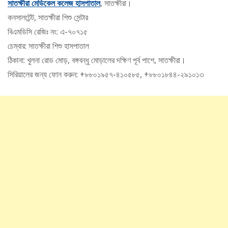
সাতক্ষীরা মেডিকেল কলেজ হাসপাতাল
, সাতক্ষীরা।
কনসালটেন্ট, সাতক্ষীরা শিশু সেন্টার
বিএমডিসি রেজিঃ নং: এ-৭০৭১৫
চেম্বার: সাতক্ষীরা শিশু হাসপাতাল
ঠিকানা: খুলনা রোড মোড়, বঙ্গবন্ধু মোড়ালের দক্ষিণ পূর্ব পাশে, সাতক্ষীরা।
সিরিয়ালের জন্য ফোন করুন: +৮৮০১৯৫৭-৪১০৫৮৫, +৮৮০১৮৪৪-২৯১০১৩