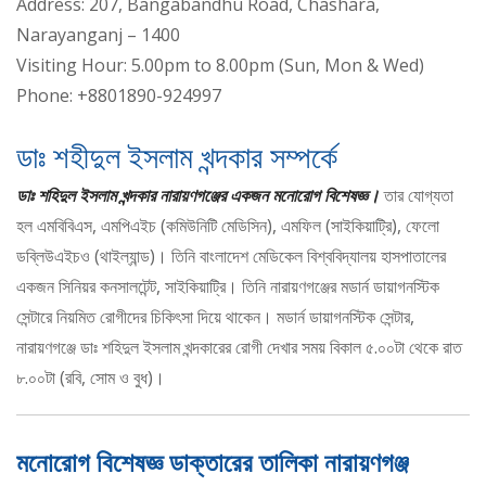
Address: 207, Bangabandhu Road, Chashara,
Narayanganj – 1400
Visiting Hour: 5.00pm to 8.00pm (Sun, Mon & Wed)
Phone: +8801890-924997
ডাঃ শহীদুল ইসলাম খন্দকার সম্পর্কে
ডাঃ শহিদুল ইসলাম খন্দকার নারায়ণগঞ্জের একজন মনোরোগ বিশেষজ্ঞ।
তার যোগ্যতা
হল এমবিবিএস, এমপিএইচ (কমিউনিটি মেডিসিন), এমফিল (সাইকিয়াট্রি), ফেলো
ডব্লিউএইচও (থাইল্যান্ড)। তিনি বাংলাদেশ মেডিকেল বিশ্ববিদ্যালয় হাসপাতালের
একজন সিনিয়র কনসালটেন্ট, সাইকিয়াট্রি। তিনি নারায়ণগঞ্জের মডার্ন ডায়াগনস্টিক
সেন্টারে নিয়মিত রোগীদের চিকিৎসা দিয়ে থাকেন। মডার্ন ডায়াগনস্টিক সেন্টার,
নারায়ণগঞ্জে ডাঃ শহিদুল ইসলাম খন্দকারের রোগী দেখার সময় বিকাল ৫.০০টা থেকে রাত
৮.০০টা (রবি, সোম ও বুধ)।
মনোরোগ বিশেষজ্ঞ ডাক্তারের তালিকা নারায়ণগঞ্জ