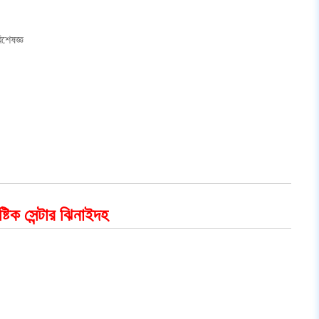
িশেষজ্ঞ
্টিক সেন্টার ঝিনাইদহ