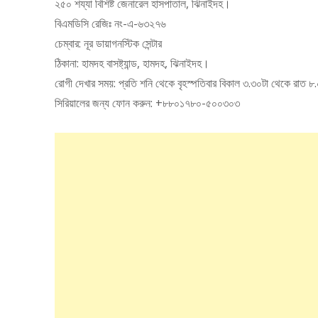
২৫০ শয্যা বিশিষ্ট জেনারেল হাসপাতাল, ঝিনাইদহ।
বিএমডিসি রেজিঃ নং-এ-৬৩২৭৬
চেম্বার: নূর ডায়াগনস্টিক সেন্টার
ঠিকানা: হামদহ বাসষ্ট্যান্ড, হামদহ, ঝিনাইদহ।
রোগী দেখার সময়: প্রতি শনি থেকে বৃহস্পতিবার বিকাল ৩.৩০টা থেকে রাত ৮.
সিরিয়ালের জন্য ফোন করুন: +৮৮০১৭৮০-৫০০৩০৩