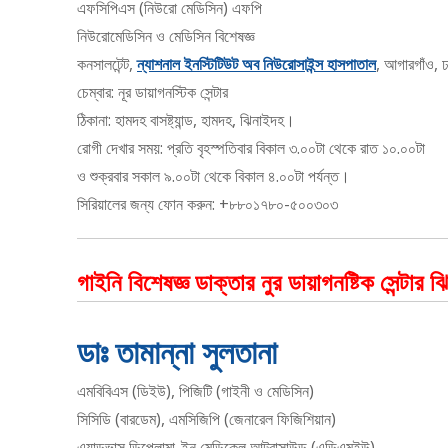
এফসিপিএস (নিউরো মেডিসিন) এফপি
নিউরোমেডিসিন ও মেডিসিন বিশেষজ্ঞ
কনসালটেন্ট,
ন্যাশনাল ইনস্টিটিউট অব নিউরোসাইন্স হাসপাতাল
, আগারগাঁও, 
চেম্বার: নূর ডায়াগনস্টিক সেন্টার
ঠিকানা: হামদহ বাসষ্ট্যান্ড, হামদহ, ঝিনাইদহ।
রোগী দেখার সময়: প্রতি বৃহস্পতিবার বিকাল ৩.০০টা থেকে রাত ১০.০০টা
ও শুক্রবার সকাল ৯.০০টা থেকে বিকাল ৪.০০টা পর্যন্ত।
সিরিয়ালের জন্য ফোন করুন: +৮৮০১৭৮০-৫০০৩০৩
গাইনি বিশেষজ্ঞ ডাক্তার নুর ডায়াগনষ্টিক সেন্টার 
ডাঃ তামান্না সুলতানা
এমবিবিএস (ডিইউ), পিজিটি (গাইনী ও মেডিসিন)
সিসিডি (বারডেম), এমসিজিপি (জেনারেল ফিজিশিয়ান)
এ্যাডভান্স ডিপ্লোমা-ইন মেডিকেল আল্ট্রাসাউন্ড (এডিএমইউ)