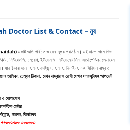
 Doctor List & Contact – নুর
enaidah)
একটি অতি পরিচিত ও সেবা মূলক প্রতিষ্ঠান। এই হাসপাতালে শিশু
ডিসিন, নিউরোলজি, চর্মরোগ, ইউরোলজি, নিউরোমেডিসিন, অর্থোপেডিক, জেনারেল
। যার ঠিকানা হলো: হামদহ বাসষ্ট্যান্ড, হামদহ, ঝিনাইদহ এবং সিরিয়াল নাম্বার:
ক্তারদের তালিকা, চেম্বার ঠিকানা, ফোন নাম্বার ও রোগী দেখার সময়সূচীসহ আপডেট
।
না ও যোগাযোগ
াগনস্টিক সেন্টার
ষ্ট্যান্ড, হামদহ, ঝিনাইদহ
: +৮৮০১৭৮০-৫০০৩০৩