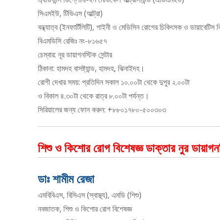
সিএমইউ, টিভিএস (আল্ট্রা)
বন্ধ্যাত্ব (ইনফার্টিলিটি), গাইনী ও মেডিসিন রোগের চিকিৎসক ও ডায়াবেটিস ব
বিএমডিসি রেজিঃ নং-৮১৬৫৭
চেম্বার: নূর ডায়াগনস্টিক সেন্টার
ঠিকানা: হামদহ বাসষ্ট্যান্ড, হামদহ, ঝিনাইদহ।
রোগী দেখার সময়: প্রতিদিন সকাল ১০.০০টা থেকে দুপুর ২.০০টা
ও বিকাল ৪.৩০টা থেকে রাত্র ৮.০০টা পর্যন্ত।
সিরিয়ালের জন্য ফোন করুন: +৮৮০১৭৮০-৫০০৩০৩
শিশু ও কিশোর রোগ বিশেষজ্ঞ ডাক্তার নুর ডায়াগনষ
ডাঃ শামীম রেজা
এমবিবিএস, বিসিএস (স্বাস্থ্য), এমডি (শিশু)
নবজাতক, শিশু ও কিশোর রোগ বিশেষজ্ঞ