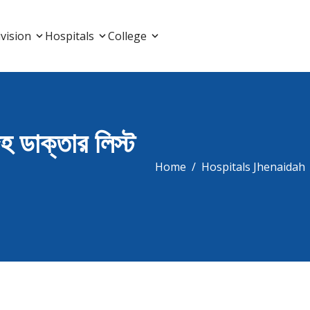
List, Doctor Listing
vision
Hospitals
College
দহ ডাক্তার লিস্ট
Home
Hospitals Jhenaidah