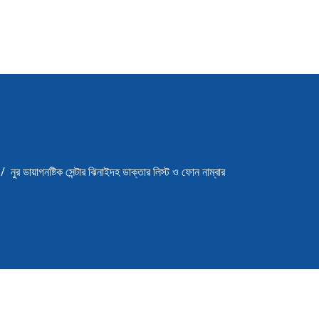
নুর ডায়াগনষ্টিক সেন্টার ঝিনাইদহ ডাক্তার লিস্ট ও ফোন নাম্বার