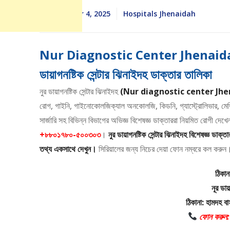
December 4, 2025
Hospitals Jhenaidah
Nur Diagnostic Center Jhenaidah
ডায়াগনষ্টিক সেন্টার ঝিনাইদহ ডাক্তার তালিকা
নুর ডায়াগনষ্টিক সেন্টার ঝিনাইদহ
(Nur diagnostic center Jh
রোগ, গাইনি, গাইনোকোলজিক্যাল অনকোলজি, কিডনি, গ্যাস্ট্রোলিভার, মে
সার্জারি সহ বিভিন্ন বিভাগের অভিজ্ঞ বিশেষজ্ঞ ডাক্তাররা নিয়মিত রোগী দেখেন
+৮৮০১৭৮০-৫০০৩০৩
।
নুর ডায়াগনষ্টিক সেন্টার ঝিনাইদহ বিশেষজ্ঞ ডা
তথ্য একসাথে দেখুন।
সিরিয়ালের জন্য নিচের দেয়া ফোন নম্বরে কল করুন
ঠিকা
নূর ডায়
ঠিকানা: হামদহ বাস
ফোন করুন