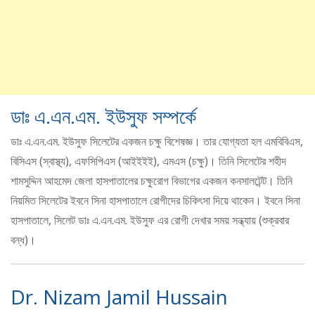
ডাঃ এ.এন.এম. ইউসুফ সম্পর্কে
ডাঃ এ.এন.এম. ইউসুফ সিলেটের একজন চক্ষু বিশেষজ্ঞ। তার যোগ্যতা হল এমবিবিএস,
বিসিএস (স্বাস্থ্য), এফসিপিএস (আইইইই), এমএস (চক্ষু)। তিনি সিলেটের শহীদ
শামসুদ্দিন আহমেদ জেলা হাসপাতালের চক্ষুরোগ বিভাগের একজন কনসালটেন্ট। তিনি
নিয়মিত সিলেটের ইবনে সিনা হাসপাতালে রোগীদের চিকিৎসা দিয়ে থাকেন। ইবনে সিনা
হাসপাতালে, সিলেট ডাঃ এ.এন.এম. ইউসুফ এর রোগী দেখার সময় সন্ধ্যায় (শুক্রবার
বন্ধ)।
Dr. Nizam Jamil Hussain