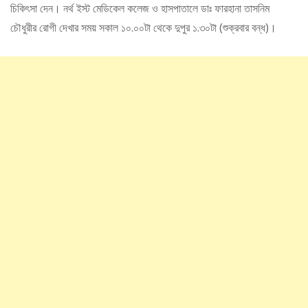
চিকিৎসা দেন। নর্থ ইস্ট মেডিকেল কলেজ ও হাসপাতালে ডাঃ ফারহানা তাসনিম
চৌধুরীর রোগী দেখার সময় সকাল ১০.০০টা থেকে দুপুর ১.৩০টা (শুক্রবার বন্ধ)।