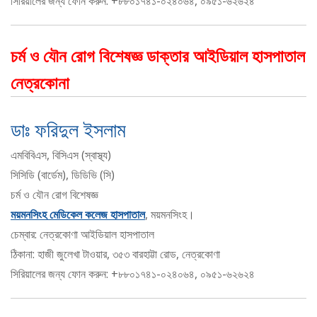
সিরিয়ালের জন্য ফোন করুন: +৮৮০১৭৪১-০২৪০৬৪, ০৯৫১-৬২৬২৪
চর্ম ও যৌন রোগ বিশেষজ্ঞ ডাক্তার আইডিয়াল হাসপাতাল
নেত্রকোনা
ডাঃ ফরিদুল ইসলাম
এমবিবিএস, বিসিএস (স্বাস্থ্য)
সিসিডি (বার্ডেম), ডিডিভি (সি)
চর্ম ও যৌন রোগ বিশেষজ্ঞ
ময়মনসিংহ মেডিকেল কলেজ হাসপাতাল
, ময়মনসিংহ।
চেম্বার: নেত্রকোণা আইডিয়াল হাসপাতাল
ঠিকানা: হাজী জুলেখা টাওয়ার, ৩৫৩ বারহাট্টা রোড, নেত্রকোণা
সিরিয়ালের জন্য ফোন করুন: +৮৮০১৭৪১-০২৪০৬৪, ০৯৫১-৬২৬২৪