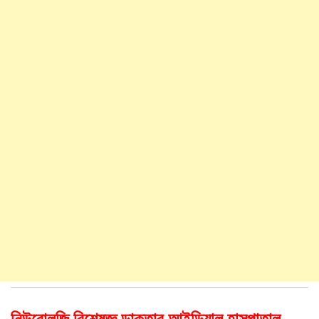
নিউরোলজি বিশেষজ্ঞ ডাক্তার আইডিয়াল হাসপাতাল