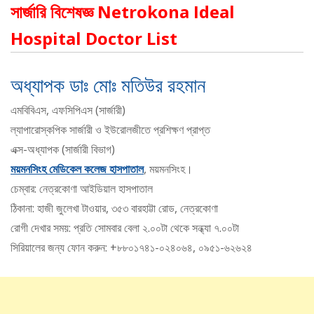
সার্জারি বিশেষজ্ঞ Netrokona Ideal
Hospital Doctor List
অধ্যাপক ডাঃ মোঃ মতিউর রহমান
এমবিবিএস, এফসিপিএস (সার্জারী)
ল্যাপারোস্কপিক সার্জারী ও ইউরোলজীতে প্রশিক্ষণ প্রাপ্ত
এক্স-অধ্যাপক (সার্জারী বিভাগ)
ময়মনসিংহ মেডিকেল কলেজ হাসপাতাল
, ময়মনসিংহ।
চেম্বার: নেত্রকোণা আইডিয়াল হাসপাতাল
ঠিকানা: হাজী জুলেখা টাওয়ার, ৩৫৩ বারহাট্টা রোড, নেত্রকোণা
রোগী দেখার সময়: প্রতি সোমবার বেলা ২.০০টা থেকে সন্ধ্যা ৭.০০টা
সিরিয়ালের জন্য ফোন করুন: +৮৮০১৭৪১-০২৪০৬৪, ০৯৫১-৬২৬২৪