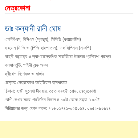
নেত্রকোনা
ডাঃ কল্যানী রানী ঘোষ
এমবিবিএস, বিসিএস (স্বাস্থ্য), সিসিডি (ডায়াবেটিস)
বারডেম ডি.জি.ও (পিজি হাসপাতাল), এফসিপিএস (এফপি)
গাইনী বন্ধ্যাত্ব ও ল্যাপারোস্কপিক সার্জারীতে উচ্চতর প্রশিক্ষণ প্রাপ্ত
কনসালটেন্ট, গাইনী এন্ড অবস
স্ত্রীরোগ বিশেষজ্ঞ ও সার্জন
চেম্বার: নেত্রকোণা আইডিয়াল হাসপাতাল
ঠিকানা: হাজী জুলেখা টাওয়ার, ৩৫৩ বারহাট্টা রোড, নেত্রকোণা
রোগী দেখার সময়: প্রতিদিন বিকাল ৪.০০টা থেকে সন্ধ্যা ৭.০০টা
সিরিয়ালের জন্য ফোন করুন: +৮৮০১৭৪১-০২৪০৬৪, ০৯৫১-৬২৬২৪