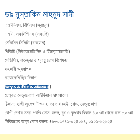
ডাঃ মুস্তাকিম মাহমুদ সাদী
এমবিবিএস, বিসিএস (স্বাস্থ্য)
এমডি, এফসিপিএস (এফ.পি)
মেডিসিন সিসিডি (বারডেম)
পিজিটি (নিউরোমেডিসিন ও রিউম্যাটোলজি)
মেডিসিন, বাতজ্বর ও স্নায়ু রোগ বিশেষজ্ঞ
সহকারী অ্যধাপক
বায়োকেমিস্ট্রি বিভাগ
নেত্রকোণা মেডিকেল কলেজ
।
চেম্বার: নেত্রকোণা আইডিয়াল হাসপাতাল
ঠিকানা: হাজী জুলেখা টাওয়ার, ৩৫৩ বারহাট্টা রোড, নেত্রকোণা
রোগী দেখার সময়: প্রতি সোম, মঙ্গল, বুধ ও বৃহঃবার বিকাল ৪.০০টা থেকে রাত ৮.০০টা
সিরিয়ালের জন্য ফোন করুন: +৮৮০১৭৪১-০২৪০৬৪, ০৯৫১-৬২৬২৪