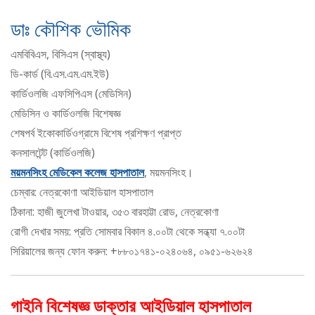
ডাঃ কৌশিক ভৌমিক
এমবিবিএস, বিসিএস (স্বাস্থ্য)
ডি-কার্ড (বি.এস.এম.এম.ইউ)
কার্ডিওলজি এফসিপিএস (মেডিসিন)
মেডিসিন ও কার্ডিওলজি বিশেষজ্ঞ
শেষপর্ব ইকোকার্ডিওগ্রামে বিশেষ প্রশিক্ষণ প্রাপ্ত
কনসালটেন্ট (কার্ডিওলজি)
ময়মনসিংহ মেডিকেল কলেজ হাসপাতাল
, ময়মনসিংহ।
চেম্বার: নেত্রকোণা আইডিয়াল হাসপাতাল
ঠিকানা: হাজী জুলেখা টাওয়ার, ৩৫৩ বারহাট্টা রোড, নেত্রকোণা
রোগী দেখার সময়: প্রতি সোমবার বিকাল ৪.০০টা থেকে সন্ধ্যা ৭.০০টা
সিরিয়ালের জন্য ফোন করুন: +৮৮০১৭৪১-০২৪০৬৪, ০৯৫১-৬২৬২৪
গাইনি বিশেষজ্ঞ ডাক্তার আইডিয়াল হাসপাতাল