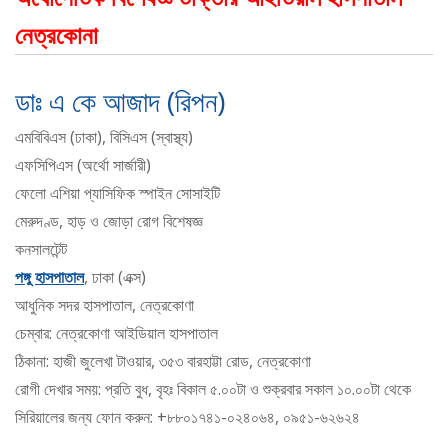
নেত্রকোনা
ডাঃ এ কে আজাদ (রিপন)
এমবিবিএস (ঢাকা), বিসিএস (স্বাস্থ্য)
এফসিপিএস (অর্থো সার্জারী)
ফেলো এশিয়া প্যাসিফিক স্পাইন সোসাইটি
মেরুদণ্ড, হাড় ও জোড়া রোগ বিশেষজ্ঞ
কনসালটেন্ট
পঙ্গু হাসপাতাল
, ঢাকা (এক্স)
আধুনিক সদর হাসপাতাল, নেত্রকোণা
চেম্বার: নেত্রকোণা আইডিয়াল হাসপাতাল
ঠিকানা: হাজী জুলেখা টাওয়ার, ৩৫৩ বারহাট্টা রোড, নেত্রকোণা
রোগী দেখার সময়: প্রতি বুধ, বৃহঃ বিকাল ৫.০০টা ও শুক্রবার সকাল ১০.০০টা থেকে
সিরিয়ালের জন্য ফোন করুন: +৮৮০১৭৪১-০২৪০৬৪, ০৯৫১-৬২৬২৪