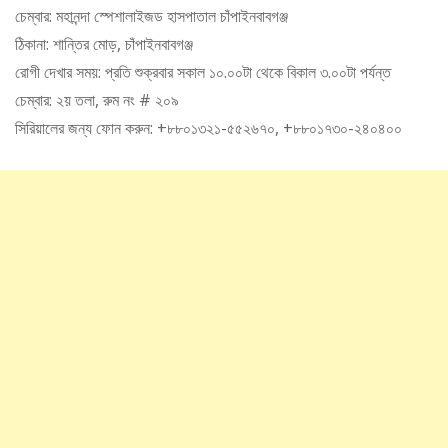
চেম্বার: মহানন্দা স্পেশালাইজড হাসপাতাল চাঁপাইনবাবগঞ্জ
ঠিকানা: শান্তির মোড়, চাঁপাইনবাবগঞ্জ
রোগী দেখার সময়: প্রতি শুক্রবার সকাল ১০.০০টা থেকে বিকাল ৩.০০টা পর্যন্ত
চেম্বার: ২য় তলা, রুম নং # ২০৯
সিরিয়ালের জন্য ফোন করুন: +৮৮০১৩২১-৫৫২৬৭০, +৮৮০১৭৩০-২৪০৪০০