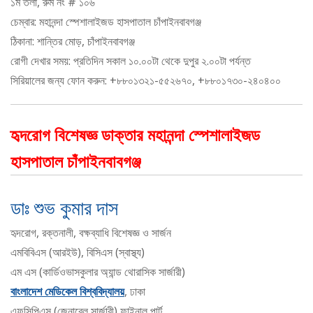
১ম তলা, রুম নং # ১০৬
চেম্বার: মহানন্দা স্পেশালাইজড হাসপাতাল চাঁপাইনবাবগঞ্জ
ঠিকানা: শান্তির মোড়, চাঁপাইনবাবগঞ্জ
রোগী দেখার সময়: প্রতিদিন সকাল ১০.০০টা থেকে দুপুর ২.০০টা পর্যন্ত
সিরিয়ালের জন্য ফোন করুন: +৮৮০১৩২১-৫৫২৬৭০, +৮৮০১৭৩০-২৪০৪০০
হৃদরোগ বিশেষজ্ঞ ডাক্তার মহানন্দা স্পেশালাইজড
হাসপাতাল চাঁপাইনবাবগঞ্জ
ডাঃ শুভ কুমার দাস
হৃদরোগ, রক্তনালী, বক্ষব্যাধি বিশেষজ্ঞ ও সার্জন
এমবিবিএস (আরইউ), বিসিএস (স্বাস্থ্য)
এম এস (কার্ডিওভাসকুলার অ্যান্ড থোরাসিক সার্জারী)
বাংলাদেশ মেডিকেল বিশ্ববিদ্যালয়
, ঢাকা
এফসিপিএস (জেনারেল সার্জারী) ফাইনাল পার্ট