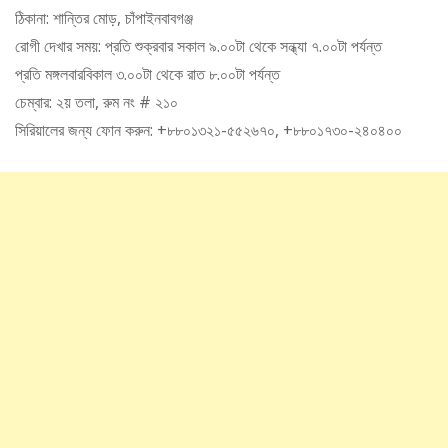
ঠিকানা: শান্তির মোড়, চাঁপাইনবাবগঞ্জ
রোগী দেখার সময়: প্রতি শুক্রবার সকাল ৯.০০টা থেকে সন্ধ্যা ৭.০০টা পর্যন্ত
প্রতি মঙ্গলবারবিকাল ৩.০০টা থেকে রাত ৮.০০টা পর্যন্ত
চেম্বার: ২য় তলা, রুম নং # ২১০
সিরিয়ালের জন্য ফোন করুন: +৮৮০১৩২১-৫৫২৬৭০, +৮৮০১৭৩০-২৪০৪০০