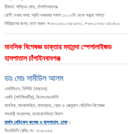
ঠিকানা: শান্তির মোড়, চাঁপাইনবাবগঞ্জ
রোগী দেখার সময়: প্রতি শুক্রবার সকাল ১০.০০টা থেকে সন্ধ্যা পর্যন্ত
সিরিয়ালের জন্য ফোন করুন: +৮৮০১৩২১-৫৫২৬৭০, +৮৮০১৭৩০-২৪০৪০০
মানসিক বিশেষজ্ঞ ডাক্তার মহানন্দা স্পেশালাইজড
হাসপাতাল চাঁপাইনবাবগঞ্জ
ডাঃ মোঃ সামীউল আলম
এমবিবিএস, সিসিডি (বারডেম)
এমডি (সাইকিয়াট্রি), বিএসএমএমইউ
মানসিক, মাদকাসক্তি, মাথাব্যথা, ব্রেন ও সেক্সুয়াল মেডিসিন বিশেষজ্ঞ
সহকারী অধ্যাপক, মনোরোগবিদ্যা বিভাগ
মার্কস মেডিকেল কলেজ ও হাসপাতাল, ঢাকা
।
বিএমডিসি রেজিঃ নং- এ-৬২১৮৬