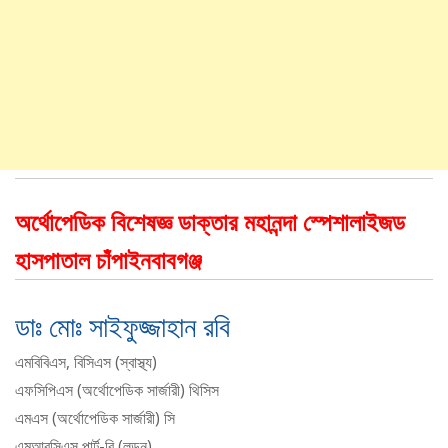
অর্থোপেডিক বিশেষজ্ঞ ডাক্তার মহানন্দা স্পেশালাইজড
হাসপাতাল চাঁপাইনবাবগঞ্জ
ডাঃ মোঃ সাইফুজ্জাহান রবি
এমবিবিএস, বিসিএস (স্বাস্থ্য)
এফসিপিএস (অর্থোপেডিক সার্জারী) থিসিস
এমএস (অর্থোপেডিক সার্জারী) সি
এমআরসিএস পার্ট-বি (লন্ডন)