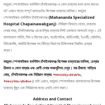
মহানন্দা স্পেশালাইজড হসপিটাল চাঁপাইনবাবগঞ্জ-এ কোন ডাক্তার কখন বসেন জানেন
না? এখানে পাবেন সম্পূর্ণ আপডেটেড বিশেষজ্ঞ ডাক্তার তালিকা। মহানন্দা
স্পেশালাইজড হসপিটাল চাঁপাইনবাবগঞ্জ
(Mahananda Specialized
Hospital Chapainawabganj)
-সিরিয়াল কিভাবে নেবেন, ডাক্তার
দেখার সময়, চাঁপাইনবাবগঞ্জ এর জনপ্রিয় ডাক্তার লিস্ট একসাথে আপডেট দেখুন। এই
হাসপাতালে গাইনি, শিশু ও কিশোর রোগ, অর্থোপেডিক, কার্ডিওলজি, ইএনটি, মেডিসিন,
নিউরোলজি, সার্জারি বিশেষজ্ঞ সহ বিভিন্ন বিভাগের চিকিৎসকরা নিয়মিত চেম্বার
করেন।
মহানন্দা স্পেশালাইজড হসপিটাল চাঁপাইনবাবগঞ্জ বিশেষজ্ঞ ডাক্তারের তালিকা, চেম্বার
ঠিকানা ও ফোন নাম্বার এবং রোগী দেখার সময়সূচীসহ দেখুন। যার ঠিকানা: শান্তির
মোড়, চাঁপাইনবাবগঞ্জ এবং সিরিয়াল নাম্বার:
+৮৮০১৩২১-৫৫২৬৭০,
+৮৮০১৭৩০-২৪০৪০০
।
তাই এখানে, মহানন্দা স্পেশালাইজড হাসপাতালের বিশেষজ্ঞ
ডাক্তার খুঁজুন এবং সিরিয়ালের জন্য এখনই ফোন করুন।
Address and Contact