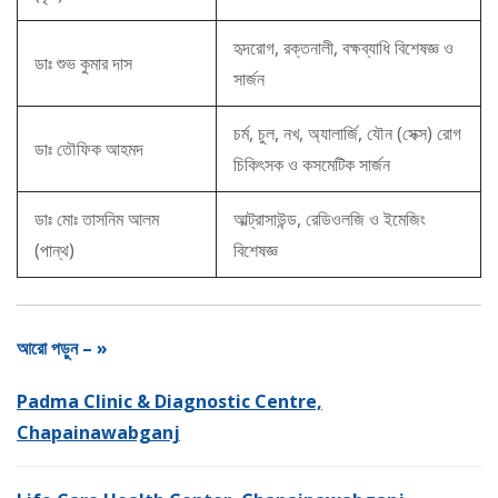
হৃদরোগ, রক্তনালী, বক্ষব্যাধি বিশেষজ্ঞ ও
ডাঃ শুভ কুমার দাস
সার্জন
চর্ম, চুল, নখ, অ্যালার্জি, যৌন (সেক্স) রোগ
ডাঃ তৌফিক আহমদ
চিকিৎসক ও কসমেটিক সার্জন
ডাঃ মোঃ তাসনিম আলম
আল্ট্রাসাউন্ড, রেডিওলজি ও ইমেজিং
(পান্থ)
বিশেষজ্ঞ
আরো পড়ুন – »
Padma Clinic & Diagnostic Centre,
Chapainawabganj