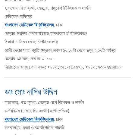
হাড়জোড়, বাত ব্যথা, মেরুদন্ড, পঙ্গুরোগ চিকিৎসক ও সার্জন
মেডিকেল অফিসার
বাংলাদেশ মেডিকেল বিশ্ববিদ্যালয়
, ঢাকা
চেম্বার: মহানন্দা স্পেশালাইজড হাসপাতাল চাঁপাইনবাবগঞ্জ
ঠিকানা: শান্তির মোড়, চাঁপাইনবাবগঞ্জ
রোগী দেখার সময়: প্রতি শুক্রবার সকাল ১০.০০টা থেকে দুপুর ২.০০টা পর্যন্ত
চেম্বার: ১ম তলা, রুম নং # ১০৩
সিরিয়ালের জন্য ফোন করুন: +৮৮০১৩২১-৫৫২৬৭০, +৮৮০১৭৩০-২৪০৪০০
ডাঃ মোঃ নাসির উদ্দিন
হাড়জোড়, বাত ব্যাথা, মেরুদন্ড রোগ বিশেষজ্ঞ ও সার্জন
এমবিবিএস (ঢাকা), ডি-অর্থো (অর্থোপেডিক)
বাংলাদেশ মেডিকেল বিশ্ববিদ্যালয়
, ঢাকা
কনসালটেন্ট- ট্রমা ও অর্থোপেডিক সার্জারী