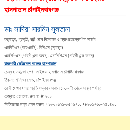
হাসপাতাল চাঁপাইনবাবগঞ্জ
ডাঃ সাদিয়া সারমিন সুলতানা
বন্ধ্যাত্ব, প্রসূতী, স্ত্রী রোগ বিশেষজ্ঞ ও ল্যাপারোস্কোপিক সার্জন
এমবিবিএস (আরএমসি), বিসিএস (স্বাস্থ্য)
এমসিপিএস (গাইনী এন্ড অবস্), এফসিপিএস (গাইনী এন্ড অবস্)
রাজশাহী মেডিকেল কলেজ হাসপাতাল
চেম্বার: মহানন্দা স্পেশালাইজড হাসপাতাল চাঁপাইনবাবগঞ্জ
ঠিকানা: শান্তির মোড়, চাঁপাইনবাবগঞ্জ
রোগী দেখার সময়: প্রতি শুক্রবার সকাল ১০.০০টা থেকে সন্ধ্যা পর্যন্ত
চেম্বার: ২য় তলা, রুম নং # ২০৮
সিরিয়ালের জন্য ফোন করুন: +৮৮০১৩২১-৫৫২৬৭০, +৮৮০১৭৩০-২৪০৪০০