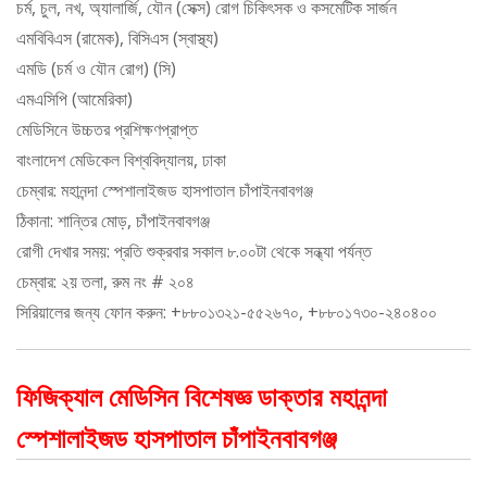
চর্ম, চুল, নখ, অ্যালার্জি, যৌন (সেক্স) রোগ চিকিৎসক ও কসমেটিক সার্জন
এমবিবিএস (রামেক), বিসিএস (স্বাস্থ্য)
এমডি (চর্ম ও যৌন রোগ) (সি)
এমএসিপি (আমেরিকা)
মেডিসিনে উচ্চতর প্রশিক্ষণপ্রাপ্ত
বাংলাদেশ মেডিকেল বিশ্ববিদ্যালয়, ঢাকা
চেম্বার: মহানন্দা স্পেশালাইজড হাসপাতাল চাঁপাইনবাবগঞ্জ
ঠিকানা: শান্তির মোড়, চাঁপাইনবাবগঞ্জ
রোগী দেখার সময়: প্রতি শুক্রবার সকাল ৮.০০টা থেকে সন্ধ্যা পর্যন্ত
চেম্বার: ২য় তলা, রুম নং # ২০৪
সিরিয়ালের জন্য ফোন করুন: +৮৮০১৩২১-৫৫২৬৭০, +৮৮০১৭৩০-২৪০৪০০
ফিজিক্যাল মেডিসিন বিশেষজ্ঞ ডাক্তার মহানন্দা
স্পেশালাইজড হাসপাতাল চাঁপাইনবাবগঞ্জ