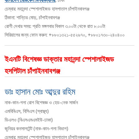
বাংলাদেশ মেডিকেল বিশ্ববিদ্যালয়
, ঢাকা
চেম্বার: মহানন্দা স্পেশালাইজড হাসপাতাল চাঁপাইনবাবগঞ্জ
ঠিকানা: শান্তির মোড়, চাঁপাইনবাবগঞ্জ
রোগী দেখার সময়: প্রতি মঙ্গলবার বিকাল ৩.০০টা থেকে রাত ৮.০০টা
সিরিয়ালের জন্য ফোন করুন: +৮৮০১৩২১-৫৫২৬৭০, +৮৮০১৭৩০-২৪০৪০০
ইএনটি বিশেষজ্ঞ ডাক্তার মহানন্দা স্পেশালাইজড
হসপিটাল চাঁপাইনবাবগঞ্জ
ডাঃ হাসান মোঃ আব্দুর রহিম
নাক-কান-গলা রোগ বিশেষজ্ঞ ও হেড-নেক সার্জন
এমবিবিএস, বিসিএস (স্বাস্থ্য)
ডিএলও (বিএসএমএমইউ-ঢাকা)
জুনিয়র কনসালটেন্ট (নাক-কান-গলা বিভাগ)
চেম্বার: মহানন্দা স্পেশালাইজড হাসপাতাল চাঁপাইনবাবগঞ্জ