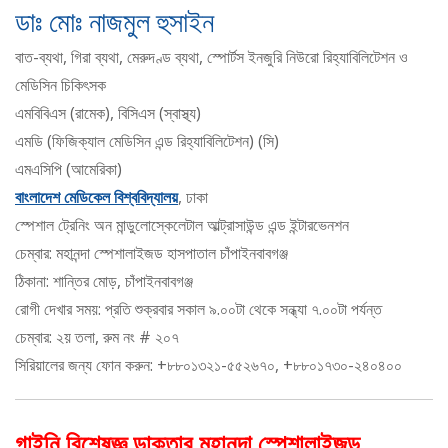
ডাঃ মোঃ নাজমুল হুসাইন
বাত-ব্যথা, গিরা ব্যথা, মেরুদণ্ড ব্যথা, স্পোর্টস ইনজুরি নিউরো রিহ্যাবিলিটেশন ও
মেডিসিন চিকিৎসক
এমবিবিএস (রামেক), বিসিএস (স্বাস্থ্য)
এমডি (ফিজিক্যাল মেডিসিন এন্ড রিহ্যাবিলিটেশন) (সি)
এমএসিপি (আমেরিকা)
বাংলাদেশ মেডিকেল বিশ্ববিদ্যালয়
, ঢাকা
স্পেশাল ট্রেনিং অন মান্ডুলোস্কেলেটাল আল্ট্রাসাউন্ড এন্ড ইন্টারভেনশন
চেম্বার: মহানন্দা স্পেশালাইজড হাসপাতাল চাঁপাইনবাবগঞ্জ
ঠিকানা: শান্তির মোড়, চাঁপাইনবাবগঞ্জ
রোগী দেখার সময়: প্রতি শুক্রবার সকাল ৯.০০টা থেকে সন্ধ্যা ৭.০০টা পর্যন্ত
চেম্বার: ২য় তলা, রুম নং # ২০৭
সিরিয়ালের জন্য ফোন করুন: +৮৮০১৩২১-৫৫২৬৭০, +৮৮০১৭৩০-২৪০৪০০
গাইনি বিশেষজ্ঞ ডাক্তার মহানন্দা স্পেশালাইজড