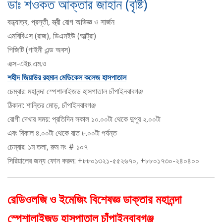
ডাঃ শওকত আক্তার জাহান (বৃষ্টি)
বন্ধ্যাত্ব, প্রসূতী, স্ত্রী রোগ অভিজ্ঞ ও সার্জন
এমবিবিএস (রাজ), ডিএমইউ (আল্ট্রা)
পিজিটি (গাইনী এন্ড অবস)
এক্স-এইচ.এম.ও
শহীদ জিয়াউর রহমান মেডিকেল কলেজ হাসপাতাল
চেম্বার: মহানন্দা স্পেশালাইজড হাসপাতাল চাঁপাইনবাবগঞ্জ
ঠিকানা: শান্তির মোড়, চাঁপাইনবাবগঞ্জ
রোগী দেখার সময়: প্রতিদিন সকাল ১০.০০টা থেকে দুপুর ২.০০টা
এবং বিকাল ৪.০০টা থেকে রাত ৮.০০টা পর্যন্ত
চেম্বার: ১ম তলা, রুম নং # ১০৭
সিরিয়ালের জন্য ফোন করুন: +৮৮০১৩২১-৫৫২৬৭০, +৮৮০১৭৩০-২৪০৪০০
রেডিওলজি ও ইমেজিং বিশেষজ্ঞ ডাক্তার মহানন্দা
স্পেশালাইজড হাসপাতাল চাঁপাইনবাবগঞ্জ