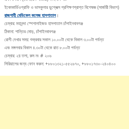
ইকোকার্ডিওগ্রাফি ও ভাসকুলার ডুপ্লেক্স প্রশিক্ষণপ্রাপ্ত বিশেষজ্ঞ (সার্জারী বিভাগ)
রাজশাহী মেডিকেল কলেজ হাসপাতাল
।
চেম্বার: মহানন্দা স্পেশালাইজড হাসপাতাল চাঁপাইনবাবগঞ্জ
ঠিকানা: শান্তির মোড়, চাঁপাইনবাবগঞ্জ
রোগী দেখার সময়: শুক্রবার সকাল ১০.০০টা থেকে বিকাল ৩.০০টা পর্যন্ত
এবং মঙ্গলবার বিকাল ৪.৩০টা থেকে রাত ৮.০০টা পর্যন্ত
চেম্বার: ২য় তলা, রুম নং # ২০৬
সিরিয়ালের জন্য ফোন করুন: +৮৮০১৩২১-৫৫২৬৭০, +৮৮০১৭৩০-২৪০৪০০