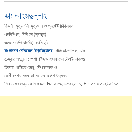
ডাঃ আহমদুল্লাহ
কিডনী, মুত্রনালি, মুত্রথলি ও প্রস্টেট চিকিৎসক
এমবিবিএস, বিসিএস (স্বাস্থ্য)
এমএস (ইউরোলজি), রেসিডেন্ট
বাংলাদেশ মেডিকেল বিশ্ববিদ্যালয়
, পিজি হাসপাতাল, ঢাকা
চেম্বার: মহানন্দা স্পেশালাইজড হাসপাতাল চাঁপাইনবাবগঞ্জ
ঠিকানা: শান্তির মোড়, চাঁপাইনবাবগঞ্জ
রোগী দেখার সময়: মাসের ২য় ও ৪র্থ শুক্রবার
সিরিয়ালের জন্য ফোন করুন: +৮৮০১৩২১-৫৫২৬৭০, +৮৮০১৭৩০-২৪০৪০০