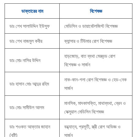
ডাক্তারের নাম
বিশেষজ্ঞ
ডাঃ শেখ সালাউদ্দিন ইউসুফ
মেডিসিন ও ডায়াবেটলজিস্ট বিশেষজ্ঞ
ডাঃ শেখ নাজমুল কবীর
ক্যান্সার ও টিউমার রোগ বিশেষজ্ঞ
হাড়জোড়, বাত ব্যথা মেরুদন্ড রোগ
ডাঃ মোঃ নাসির উদ্দিন
বিশেষজ্ঞ ও সার্জন
নাক-কান-গলা রোগ বিশেষজ্ঞ ও হেড-নেক
ডাঃ হাসান মোঃ আব্দুর রহিম
সার্জন
মানসিক, মাদকাসক্তি, মাথাব্যথা, ব্রেন ও
ডাঃ মোঃ সামীউল আলম
সেক্সুয়াল মেডিসিন বিশেষজ্ঞ
ডাঃ শওকত আক্তার জাহান
বন্ধ্যাত্ব, প্রসূতী, স্ত্রী রোগ অভিজ্ঞ ও
(বৃষ্টি)
সার্জন