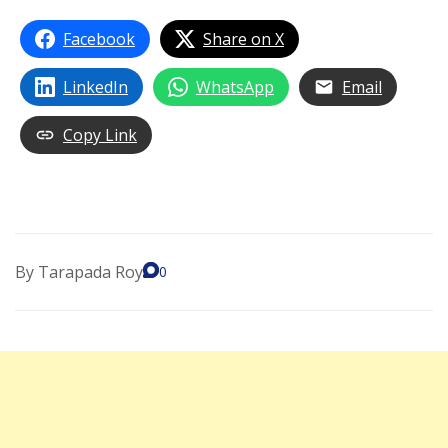
Facebook
Share on X
LinkedIn
WhatsApp
Email
Copy Link
By
Tarapada Roy
0