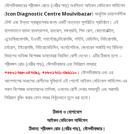
মৌলভীবাজারের শ্রীমঙ্গল রোডে (বেরীর পাড়) অবস্থিত আইকন মেডিকেল সার্ভিসেস
(
Icon Diagnostic Centre Moulvibazar
) আধুনিক ডায়াগনস্টিক
টেস্ট এবং উন্নত স্বাস্থ্যসেবার জন্য একটি অত্যন্ত সুপরিচিত প্রতিষ্ঠান। এই
হাসপাতালে ব্যাথা ব্যবস্থাপনা, হৃদরোগ, বক্ষব্যাধি, শিশু রোগ, কোলোরেক্টাল,
এন্ডোক্রিনোলজি, ইএনটি, গ্যাস্ট্রোএন্টারোলজি, গাইনি, মেডিসিন, নিউরোলজি,
চর্মরোগ, ইউরোলজি, নিউরোমেডিসিন, অর্থোপেডিক, জেনারেল সার্জারি সহ বিভিন্ন
বিভাগের অভিজ্ঞ বিশেষজ্ঞ ডাক্তাররা নিয়মিত রোগী দেখেন। এটির ঠিকানা হলো –
শ্রীমঙ্গল রোড (বেরীর পাড়), মৌলভীবাজার এবং সিরিয়াল নাম্বার:
+৮৮০১৭৬৮-০৪৭৩৯১,
+৮৮০১৭৩১-৩৯৯১১০
। মৌলভীবাজার এবং এর
আশেপাশের অঞ্চলের রোগীদের সুবিধার্থে এই পোস্টে আইকন মেডিকেল সার্ভিসেস-এর
সকল বিশেষজ্ঞ ডাক্তারদের তালিকা, ওনাদের রোগী দেখার সময়সূচী এবং সরাসরি
সিরিয়াল বুকিং করার ফোন নম্বর নিখুঁতভাবে তুলে ধরা হলো।
ঠিকানা ও যোগাযোগ
আইকন মেডিকেল সার্ভিসেস
ঠিকানা: শ্রীমঙ্গল রোড (বেরীর পাড়), মৌলভীবাজার।