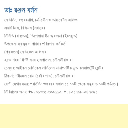
ডাঃ রঞ্জন বর্মন
মেডিসিন, বক্ষ্যব্যাধি, চর্ম-যৌন ও ডায়াবেটিস অভিজ্ঞ
এমবিবিএস, বিসিএস (স্বাস্থ্য)
সিসিডি (বারডেম), ডিপ্লোমা ইন অ্যাজমা (ইংল্যান্ড)
উপজেলা স্বাস্থ্য ও পরিবার পরিকল্পনা কর্মকর্তা
(প্রাক্তন) মেডিকেল অফিসার
২৫০ শয্যা বিশিষ্ট সদর হাসপাতাল, মৌলভীবাজার।
চেম্বার: আইকন মেডিকেল সার্ভিসেস ডায়াগনষ্টিক এন্ড কনসালটেন্ট সেন্টার
ঠিকানা: শ্রীমঙ্গল রোড (বেরীর পাড়), মৌলভীবাজার।
রোগী দেখার সময়: প্রতিদিন শুক্রবার সকাল ১১.০০টা থেকে সন্ধ্যা ৬.০০টা পর্যন্ত।
সিরিয়ালের জন্য: +৮৮০১৭৩১-৩৯৯১১০, +৮৮০১৭৬৮-০৪৭৩৯১