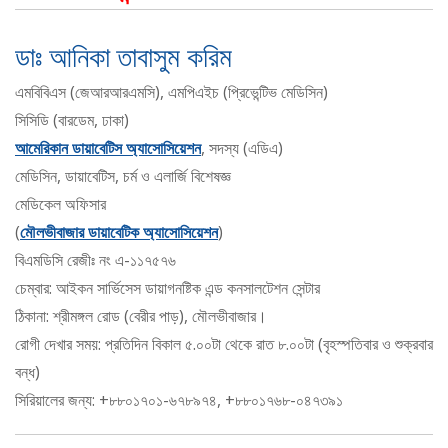
ডাঃ আনিকা তাবাসুম করিম
এমবিবিএস (জেআরআরএমসি), এমপিএইচ (প্রিভেন্টিভ মেডিসিন)
সিসিডি (বারডেম, ঢাকা)
আমেরিকান ডায়াবেটিস অ্যাসোসিয়েশন
, সদস্য (এডিএ)
মেডিসিন, ডায়াবেটিস, চর্ম ও এলার্জি বিশেষজ্ঞ
মেডিকেল অফিসার
(
মৌলভীবাজার ডায়াবেটিক অ্যাসোসিয়েশন
)
বিএমডিসি রেজীঃ নং এ-১১৭৫৭৬
চেম্বার: আইকন সার্ভিসেস ডায়াগনষ্টিক এন্ড কনসালটেশন সেন্টার
ঠিকানা: শ্রীমঙ্গল রোড (বেরীর পাড়), মৌলভীবাজার।
রোগী দেখার সময়: প্রতিদিন বিকাল ৫.০০টা থেকে রাত ৮.০০টা (বৃহস্পতিবার ও শুক্রবার
বন্ধ)
সিরিয়ালের জন্য: +৮৮০১৭০১-৬৭৮৯৭৪, +৮৮০১৭৬৮-০৪৭৩৯১