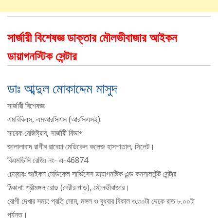
সার্জারী বিশেষজ্ঞ ডাক্তার মৌলভীবাজার আইকন
ডায়াগনস্টিক সেন্টার
ডাঃ আব্দুল মোকাদ্দেম মাসুদ
সার্জারী বিশেষজ্ঞ
এমবিবিএস, এমআরসিএস (আরসিএসই)
সাবেক রেজিষ্ট্রার, সার্জারী বিভাগ
জালালাবাদ রাগীব রাবেয়া মেডিকেল কলেজ হাসপাতাল, সিলেট।
বিএমডিসি রেজিঃ নং- এ-46874
চেম্বারঃ আইকন মেডিকেল সার্ভিসেস ডায়াগনষ্টিক এন্ড কনসালটেন্ট সেন্টার
ঠিকানা: শ্রীমঙ্গল রোড (বেরীর পাড়), মৌলভীবাজার।
রোগী দেখার সময়: প্রতি সোম, মঙ্গল ও বুধবার বিকাল ৩.৩০টা থেকে রাত ৮.০০টা
পর্যন্ত।