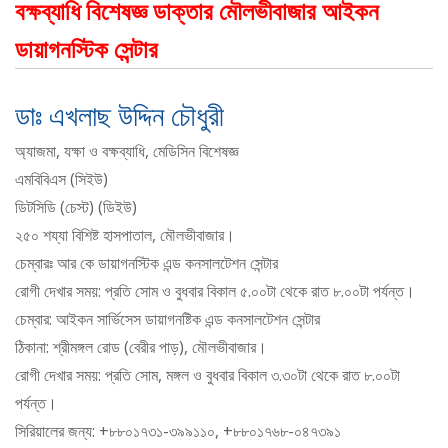
বক্ষব্যাধি বিশেষজ্ঞ ডাক্তার মৌলভীবাজার আইকন
ডায়াগনস্টিক সেন্টার
ডাঃ এখলাছ উদ্দিন চৌধুরী
অ্যাজমা, যক্ষা ও বক্ষব্যাধি, মেডিসিন বিশেষজ্ঞ
এমবিবিএস (সিইউ)
ডিটসিডি (চেস্ট) (ডিইউ)
২৫০ শয্যা বিশিষ্ট হাসপাতাল, মৌলভীবাজার।
চেম্বারঃ আর কে ডায়াগনস্টিক এন্ড কনসালটেশন সেন্টার
রোগী দেখার সময়: প্রতি সোম ও বুধবার বিকাল ৫.০০টা থেকে রাত ৮.০০টা পর্যন্ত।
চেম্বার: আইকন সার্ভিসেস ডায়াগনষ্টিক এন্ড কনসালটেশন সেন্টার
ঠিকানা: শ্রীমঙ্গল রোড (বেরীর পাড়), মৌলভীবাজার।
রোগী দেখার সময়: প্রতি সোম, মঙ্গল ও বুধবার বিকাল ৩.৩০টা থেকে রাত ৮.০০টা
পর্যন্ত।
সিরিয়ালের জন্য: +৮৮০১৭৩১-৩৯৯১১০, +৮৮০১৭৬৮-০৪৭৩৯১