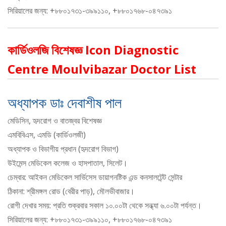
সিরিয়ালের জন্য: +৮৮০১৭৩১-৩৯৯১১০, +৮৮০১৭৬৮-০৪৭৩৯১
কার্ডিওলজি বিশেষজ্ঞ Icon Diagnostic
Centre Moulvibazar Doctor List
অধ্যাপক ডাঃ দেবাশীষ পাল
মেডিসিন, হৃদরোগ ও বাতজ্বর বিশেষজ্ঞ
এমবিবিএস, এমডি (কার্ডিওলজী)
অধ্যাপক ও বিভাগীয় প্রধান (হৃদরোগ বিভাগ)
উইমেন্স মেডিকেল কলেজ ও হাসপাতাল, সিলেট।
চেম্বার: আইকন মেডিকেল সার্ভিসেস ডায়াগনষ্টিক এন্ড কনসালটেন্ট সেন্টার
ঠিকানা: শ্রীমঙ্গল রোড (বেরীর পাড়), মৌলভীবাজার।
রোগী দেখার সময়: প্রতি শুক্রবার সকাল ১০.০০টা থেকে সন্ধ্যা ৬.০০টা পর্যন্ত।
সিরিয়ালের জন্য: +৮৮০১৭৩১-৩৯৯১১০, +৮৮০১৭৬৮-০৪৭৩৯১