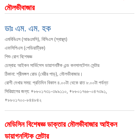
মৌলভীবাজার
ডাঃ এম. এম. হক
এমবিবিএস (আরএমসি), বিসিএস (স্বাস্থ্য)
এফসিপিএস (পেডিয়াট্রিক)
শিশু রোগ বিশেষজ্ঞ
চেম্বার: আইকন সার্ভিসেস ডায়াগনষ্টিক এন্ড কনসালটেশন সেন্টার
ঠিকানা: শ্রীমঙ্গল রোড (বেরীর পাড়), মৌলভীবাজার।
রোগী দেখার সময়: প্রতিদিন বিকাল ৪.০০টা থেকে রাত ৮.০০টা পর্যন্ত
সিরিয়ালের জন্য: +৮৮০১৭৩১-৩৯৯১১০, +৮৮০১৭৬৮-০৪৭৩৯১,
+৮৮০১৭০০-৮৪৪৮৪২
মেডিসিন বিশেষজ্ঞ ডাক্তার মৌলভীবাজার আইকন
ডায়াগনস্টিক সেন্টার