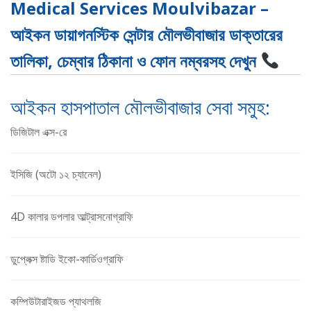
Medical Services Moulvibazar –
আইকন ডায়াগনস্টিক সেন্টার মৌলভীবাজার ডাক্তারের
তালিকা, চেম্বার ঠিকানা ও ফোন নম্বরসহ দেখুন
আইকন হাসপাতাল মৌলভীবাজার সেবা সমুহ:
ডিজিটাল এক্স-রে
ইসিজি (অটো ১২ চ্যানেল)
4D কালার ডপলার আল্ট্রাসনোগ্রাফি
ডুপ্লেক্স ষ্টাডি ইকো-কার্ডিওগ্রাফি
কম্পিউটারাইজড প্যাথলজি