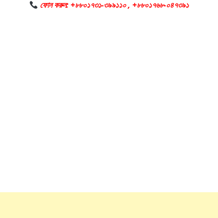
ফোন করুন: +৮৮০১৭৩১-৩৯৯১১০ , +৮৮০১৭৬৮-০৪৭৩৯১