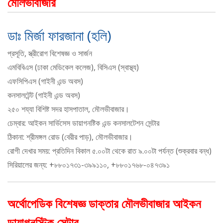
মৌলভীবাজার
ডাঃ মির্জা ফারজানা (হলি)
প্রসূতি, স্ত্রীরোগ বিশেষজ্ঞ ও সার্জন
এমবিবিএস (ঢাকা মেডিকেল কলেজ), বিসিএস (স্বাস্থ্য)
এফসিপিএস (গাইনী এন্ড অবস)
কনসালটেন্ট (গাইনী এন্ড অবস)
২৫০ শয্যা বিশিষ্ট সদর হাসপাতাল, মৌলভীবাজার।
চেম্বার: আইকন সার্ভিসেস ডায়াগনষ্টিক এন্ড কনসালটেশন সেন্টার
ঠিকানা: শ্রীমঙ্গল রোড (বেরীর পাড়), মৌলভীবাজার।
রোগী দেখার সময়: প্রতিদিন বিকাল ৫.০০টা থেকে রাত ৯.০০টা পর্যন্ত (শুক্রবার বন্ধ)
সিরিয়ালের জন্য: +৮৮০১৭৩১-৩৯৯১১০, +৮৮০১৭৬৮-০৪৭৩৯১
অর্থোপেডিক বিশেষজ্ঞ ডাক্তার মৌলভীবাজার আইকন
ডায়াগনস্টিক সেন্টার