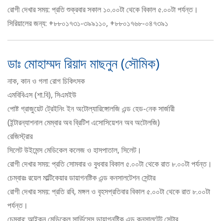
রোগী দেখার সময়: প্রতি শুক্রবার সকাল ১০.০০টা থেকে বিকাল ৫.০০টা পর্যন্ত।
সিরিয়ালের জন্য: +৮৮০১৭৩১-৩৯৯১১০, +৮৮০১৭৬৮-০৪৭৩৯১
ডাঃ মোহাম্মদ রিয়াদ মাছনুন (সৌমিক)
নাক, কান ও গলা রোগ চিকিৎসক
এমবিবিএস (শা.বি), সিএমইউ
পোষ্ট গ্রাজুয়েট ট্রেইনিং ইন অটোল্যারিঙ্গোলজি এন্ড হেড-নেক সার্জারী
(ইন্টারন্যাশনাল মেম্বার অব ব্রিটিশ এসোসিয়েশন অব অটোলজি)
রেজিস্ট্রার
সিলেট উইমেন্স মেডিকেল কলেজ ও হাসপাতাল, সিলেট।
রোগী দেখার সময়: প্রতি সোমবার ও বুধবার বিকাল ৫.০০টা থেকে রাত ৮.০০টা পর্যন্ত।
চেম্বারঃ রয়েল মাল্টিকেয়ার ডায়াগনষ্টিক এন্ড কনসালটেশন সেন্টার
রোগী দেখার সময়: প্রতি রবি, মঙ্গল ও বৃহসপ্রতিবার বিকাল ৫.০০টা থেকে রাত ৮.০০টা
পর্যন্ত।
চেম্বার: আইকন মেডিকেল সার্ভিসেস ডায়াগনষ্টিক এন্ড কনসালটেন্ট সেন্টার