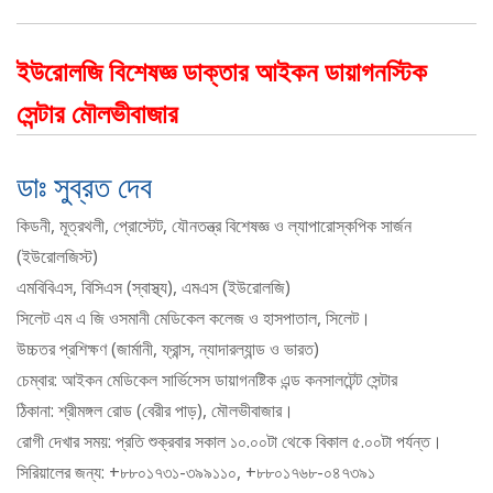
ইউরোলজি বিশেষজ্ঞ ডাক্তার আইকন ডায়াগনস্টিক
সেন্টার মৌলভীবাজার
ডাঃ সুব্রত দেব
কিডনী, মূত্রথলী, প্রোস্টেট, যৌনতন্ত্র বিশেষজ্ঞ ও ল্যাপারোস্কপিক সার্জন
(ইউরোলজিস্ট)
এমবিবিএস, বিসিএস (স্বাস্থ্য), এমএস (ইউরোলজি)
সিলেট এম এ জি ওসমানী মেডিকেল কলেজ ও হাসপাতাল, সিলেট।
উচ্চতর প্রশিক্ষণ (জার্মানী, ফ্রান্স, ন্যাদারল্যান্ড ও ভারত)
চেম্বার: আইকন মেডিকেল সার্ভিসেস ডায়াগনষ্টিক এন্ড কনসালটেন্ট সেন্টার
ঠিকানা: শ্রীমঙ্গল রোড (বেরীর পাড়), মৌলভীবাজার।
রোগী দেখার সময়: প্রতি শুক্রবার সকাল ১০.০০টা থেকে বিকাল ৫.০০টা পর্যন্ত।
সিরিয়ালের জন্য: +৮৮০১৭৩১-৩৯৯১১০, +৮৮০১৭৬৮-০৪৭৩৯১