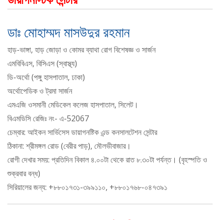
ডাঃ মোহাম্মদ মাসউদুর রহমান
হাড়-ভাঙ্গা, হাড় জোড়া ও কোমর ব্যাথা রোগ বিশেষজ্ঞ ও সার্জন
এমবিবিএস, বিসিএস (স্বাস্থ্য)
ডি-অর্থো (পঙ্গু হাসপাতাল, ঢাকা)
অর্থোপেডিক ও ট্রমা সার্জন
এমএজি ওসমানী মেডিকেল কলেজ হাসপাতাল, সিলেট।
বিএমডিসি রেজিঃ নং- এ-52067
চেম্বার: আইকন সার্ভিসেস ডায়াগনষ্টিক এন্ড কনসালটেশন সেন্টার
ঠিকানা: শ্রীমঙ্গল রোড (বেরীর পাড়), মৌলভীবাজার।
রোগী দেখার সময়: প্রতিদিন বিকাল ৪.০০টা থেকে রাত ৮.৩০টা পর্যন্ত। (বৃহস্পতি ও
শুক্রবার বন্ধ)
সিরিয়ালের জন্য: +৮৮০১৭৩১-৩৯৯১১০, +৮৮০১৭৬৮-০৪৭৩৯১