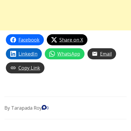
Facebook
Share on X
LinkedIn
WhatsApp
Email
Copy Link
By
Tarapada Roy
0