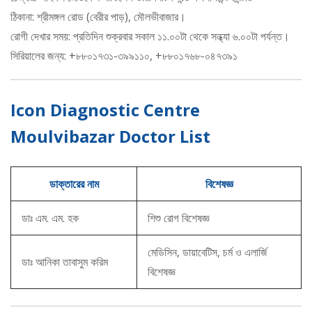
ঠিকানা: শ্রীমঙ্গল রোড (বেরীর পাড়), মৌলভীবাজার।
রোগী দেখার সময়: প্রতিদিন শুক্রবার সকাল ১১.০০টা থেকে সন্ধ্যা ৬.০০টা পর্যন্ত।
সিরিয়ালের জন্য: +৮৮০১৭৩১-৩৯৯১১০, +৮৮০১৭৬৮-০৪৭৩৯১
Icon Diagnostic Centre
Moulvibazar Doctor List
ডাক্তারের নাম
বিশেষজ্ঞ
ডাঃ এম. এম. হক
শিশু রোগ বিশেষজ্ঞ
মেডিসিন, ডায়াবেটিস, চর্ম ও এলার্জি
ডাঃ আনিকা তাবাসুম করিম
বিশেষজ্ঞ