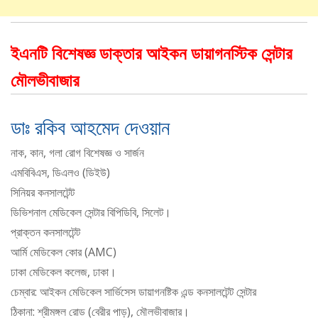
ইএনটি বিশেষজ্ঞ ডাক্তার আইকন ডায়াগনস্টিক সেন্টার
মৌলভীবাজার
ডাঃ রকিব আহমেদ দেওয়ান
নাক, কান, গলা রোগ বিশেষজ্ঞ ও সার্জন
এমবিবিএস, ডিএলও (ডিইউ)
সিনিয়র কনসালটেন্ট
ডিভিশনাল মেডিকেল সেন্টার বিপিডিবি, সিলেট।
প্রাক্তন কনসালটেন্ট
আর্মি মেডিকেল কোর (AMC)
ঢাকা মেডিকেল কলেজ, ঢাকা।
চেম্বার: আইকন মেডিকেল সার্ভিসেস ডায়াগনষ্টিক এন্ড কনসালটেন্ট সেন্টার
ঠিকানা: শ্রীমঙ্গল রোড (বেরীর পাড়), মৌলভীবাজার।